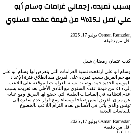
بسبب تمرده، إجمالي غرامات وسام أبو
علي تصل لـ15٪ من قيمة عقده السنوي
أرسل
Osman Ramadan
يوليو 17, 2025
بريدا
أقل من دقيقة
‫Pocket
‫X
لاين
ڤايبر
تيلقرام
لينكدإن
واتساب
فيسبوك
بينتيريست
إلكترونيا
كتب عثمان رمضان شبل
وسام ابو علي ارتفعت نسبة الغرامات التي يتعرض لها وسام أبو علي
مهاجم الفريق بسبب تمرده على الفريق منذ انطلاق فترة الإعداد
للموسم الجديد حيث وصلت نسبة الغرامات الموقعة على اللاعب
إلى 15٪ من قيمة عقده السنوي مع النادي الأهلي بعد تغريمه بسبب
عدم انتظامه في القياسات الطبية التي خضع لها الفريق ومع غيابه
عن مران الفريق أمس صباحا ومساء ومع قرار عدم سفره إلى
تونس والذي يأتي في الأساس لعدم التزام اللاعب بالخضوع
للقياسات البدنية
أرسل
Osman Ramadan
يوليو 17, 2025
بريدا
أقل من دقيقة
‫Pocket
‫X
لاين
ڤايبر
تيلقرام
لينكدإن
واتساب
فيسبوك
بينتيريست
إلكترونيا
شاركها