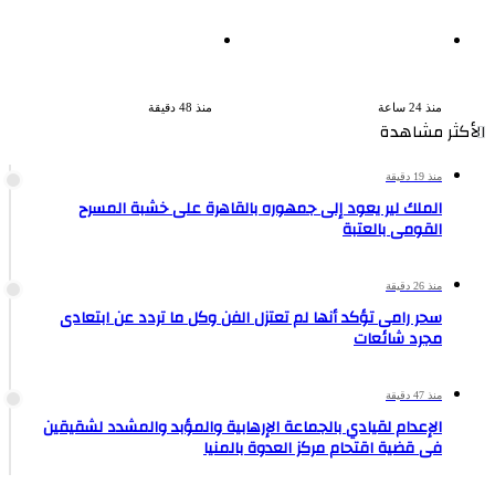
بعد 38 عاماً نادية مصطفى
السجن المشدد 15 عاما لعامل
تكتشف سرقة أغنيتى جانا
وسائق لاتهامهما بخطف طفل
وسلامات مكنتش أعرف
وهتك عرضه بشبرا الخيمة
منذ 24 ساعة
منذ 48 دقيقة
الأكثر مشاهدة
منذ 19 دقيقة
الملك لير يعود إلى جمهوره بالقاهرة على خشبة المسرح
القومى بالعتبة
منذ 26 دقيقة
سحر رامى تؤكد أنها لم تعتزل الفن وكل ما تردد عن ابتعادى
مجرد شائعات
منذ 47 دقيقة
الإعدام لقيادي بالجماعة الإرهابية والمؤبد والمشدد لشقيقين
فى قضية اقتحام مركز العدوة بالمنيا