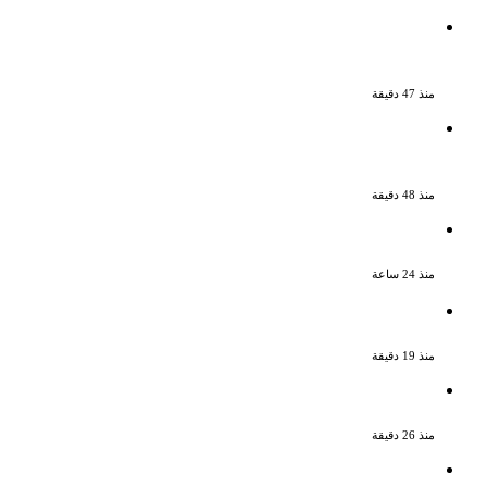
الإعدام لقيادي بالجماعة الإرهابية والمؤبد
والمشدد لشقيقين فى قضية اقتحام مركز
العدوة بالمنيا
منذ 47 دقيقة
السجن المشدد 15 عاما لعامل وسائق
لاتهامهما بخطف طفل وهتك عرضه بشبرا
الخيمة
منذ 48 دقيقة
بعد 38 عاماً نادية مصطفى تكتشف سرقة
أغنيتى جانا وسلامات مكنتش أعرف
منذ 24 ساعة
الملك لير يعود إلى جمهوره بالقاهرة على
خشبة المسرح القومى بالعتبة
منذ 19 دقيقة
سحر رامى تؤكد أنها لم تعتزل الفن وكل ما
تردد عن ابتعادى مجرد شائعات
منذ 26 دقيقة
الإعدام لقيادي بالجماعة الإرهابية والمؤبد