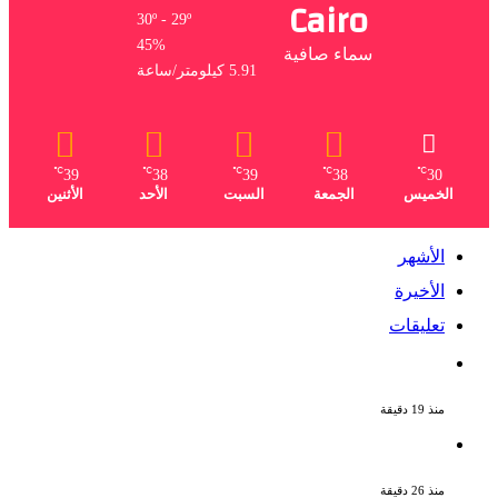
Cairo
30º - 29º
45%
سماء صافية
5.91 كيلومتر/ساعة
℃
℃
℃
℃
℃
39
38
39
38
30
الخميس
الجمعة
السبت
الأحد
الأثنين
الأشهر
الأخيرة
تعليقات
الملك لير يعود إلى جمهوره بالقاهرة على
خشبة المسرح القومى بالعتبة
منذ 19 دقيقة
سحر رامى تؤكد أنها لم تعتزل الفن وكل ما
تردد عن ابتعادى مجرد شائعات
منذ 26 دقيقة