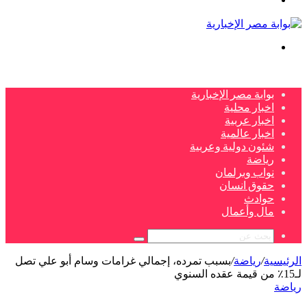
بحث
عن
بوابة مصر الإخبارية
اخبار محلية
اخبار عربية
اخبار عالمية
شئون دولية وعربية
رياضة
نواب وبرلمان
حقوق انسان
حوادث
مال وأعمال
بحث
عن
الرئيسية
/
رياضة
/
بسبب تمرده، إجمالي غرامات وسام أبو علي تصل
لـ15٪ من قيمة عقده السنوي
رياضة