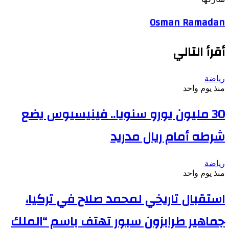
Odnoklassniki
‫Pocket
‫X
طباعة
لينكدإن
فيسبوك
مشاركة
بينتيريست
Osman Ramadan
عبر
البريد
أقرأ التالي
رياضة
منذ يوم واحد
30 مليون يورو سنويا.. فينيسيوس يضع
شرطه أمام ريال مدريد
رياضة
منذ يوم واحد
استقبال تاريخي لمحمد صلاح في تركيا،
جماهير طرابزون سبور تهتف باسم “الملك