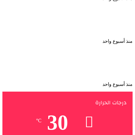
نجوم الأهلي يحضرون حفل الإعلان عن الراعي الجديد
واسم الاستاد
منذ أسبوع واحد
رئيس شركة الكرة بالأهلي: المنافسة لا تقتصر على
البطولات ونسعى لتعزيز قيمة النادي
منذ أسبوع واحد
درجات الحرارة
30
℃