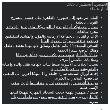
الخميس, أغسطس 6 2026
أخبار عاجلة
الملك لير يعود إلى جمهوره بالقاهرة على خشبة المسرح
القومى بالعتبة
سحر رامى تؤكد أنها لم تعتزل الفن وكل ما تردد عن ابتعادى
مجرد شائعات
الإعدام لقيادي بالجماعة الإرهابية والمؤبد والمشدد لشقيقين
فى قضية اقتحام مركز العدوة بالمنيا
السجن المشدد 15 عاما لعامل وسائق لاتهامهما بخطف طفل
وهتك عرضه بشبرا الخيمة
بعد 38 عاماً نادية مصطفى تكتشف سرقة أغنيتى جانا
وسلامات مكنتش أعرف
بسبب الخلافات الأسرية ضبط شاب لاتهامه بقتل والده وإصابة
والدته وشقيقه في الإسكندرية
إحالة أوراق المذيعة سارة خليفة و12 متهمًا آخرين إلى المفتى
فى قضية المخدرات الكبرى
ضبط 3 أفدنة مزروعة مخدرات بقيمة 1.4 مليار جنيه فى
الإسماعيلية
ضبط 7 متهمين بتهمة حجب السجائر المهربة تمهيدًا لبيعها
30 مليون يورو سنويا.. فينيسيوس يضع شرطه أمام ريال
مدريد
القائمة