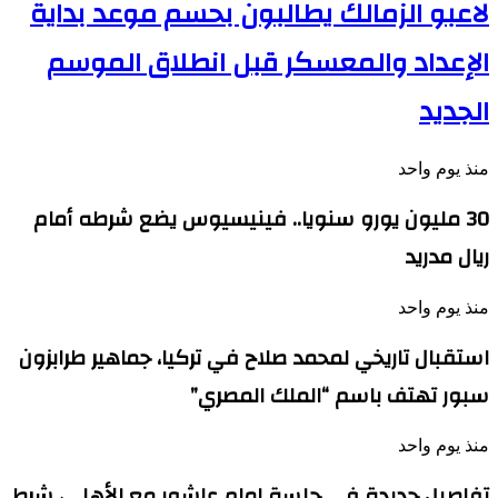
لاعبو الزمالك يطالبون بحسم موعد بداية
الإعداد والمعسكر قبل انطلاق الموسم
الجديد
منذ يوم واحد
30 مليون يورو سنويا.. فينيسيوس يضع شرطه أمام
ريال مدريد
منذ يوم واحد
استقبال تاريخي لمحمد صلاح في تركيا، جماهير طرابزون
سبور تهتف باسم “الملك المصري”
منذ يوم واحد
تفاصيل جديدة في جلسة إمام عاشور مع الأهلي، شرط