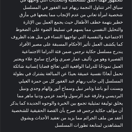
سياق آخر تتناول النجمة ريهام عبد الغفور في المسلسل
شخصية امرأة تعاني من عدم الإنجاب مما يضعها في مأزق
خطير بتهمة خطف الأطفال حيث يجمع العمل بين الإثارة
والتحليل النفسي مما يسهم في تسليط الضوء على الضغوط
الاجتماعية والنفسية التي تواجهها النساء في مثل هذه الظروف
كما يكشف العمل تأثير الأحكام المسبقة على مصير الأفراد
يندرج مسلسل حكاية نرجس ضمن فئة الدراما الاجتماعية
القصيرة وهو من تأليف عمار صبري وإخراج سامح علاء ويعتبر
العمل نموذجًا للدراما الواقعية التي تعالج قضايا إنسانية شائكة
تحمل أبعادًا نفسية عميقة بعيدًا عن المبالغة يشترك في بطولة
المسلسل إلى جانب ريهام عبد الغفور كل من حمزة العيلي
وبسنت أبو باشا وتامر نبيل وسماح أنور وإلهام وجدي ونبيل
البرديسي وعارفة عبد الرسول وأحمد عزمي ودنيا ماهر مما
يخلق توليفة تمثيلية تجمع بين الخبرة والوجوه الجديدة كما يذكر
أن مؤلف حكاية نرجس قد صرح بأن القصة الحقيقية للشخصية
أعقد من ملف الجرائم مما يزيد من تعقيد الأحداث ويشوق
المشاهدين لمتابعة تطورات المسلسل