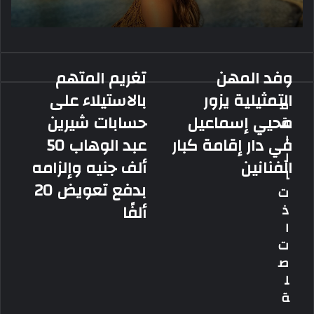
وفد المهن
تغريم المتهم
وفد
تغريم
المهن
المتهم
التمثيلية يزور
بالاستيلاء على
م
التمثيلية
بالاستيلاء
محيي إسماعيل
حسابات شيرين
ق
يزور
على
محيي
حسابات
ا
في دار إقامة كبار
عبد الوهاب 50
إسماعيل
شيرين
ل
الفنانين
ألف جنيه وإلزامه
في
عبد
ا
دار
الوهاب
بدفع تعويض 20
ت
إقامة
50
ألفًا
ذ
كبار
ألف
الفنانين
جنيه
ا
وإلزامه
ت
بدفع
ص
تعويض
ل
20
ة
ألفًا