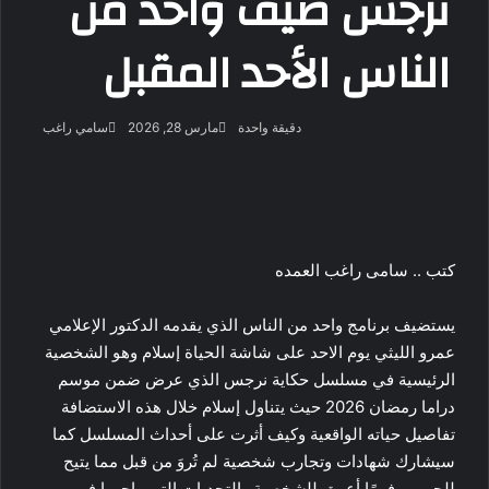
نرجس ضيف واحد من
الناس الأحد المقبل
أرسل
دقيقة واحدة
مارس 28, 2026
سامي راغب
بريدا
‫X
فيسبوك
لينكدإن
لاين
ڤايبر
‫Pocket
واتساب
تيلقرام
بينتيريست
إلكتروني
كتب .. سامى راغب العمده
يستضيف برنامج واحد من الناس الذي يقدمه الدكتور الإعلامي
عمرو الليثي يوم الاحد على شاشة الحياة إسلام وهو الشخصية
الرئيسية في مسلسل حكاية نرجس الذي عرض ضمن موسم
دراما رمضان 2026 حيث يتناول إسلام خلال هذه الاستضافة
تفاصيل حياته الواقعية وكيف أثرت على أحداث المسلسل كما
سيشارك شهادات وتجارب شخصية لم تُروَ من قبل مما يتيح
للجمهور فهمًا أعمق للشخصية والتحديات التي واجهها في