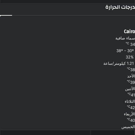
درجات الحرارة
Cairo
سماء صافية
℃
34
38º - 30º
32%
1.21 كيلومتر/ساعة
℃
38
الأحد
℃
39
الأثنين
℃
41
الثلاثاء
℃
42
الأربعاء
℃
40
الخميس