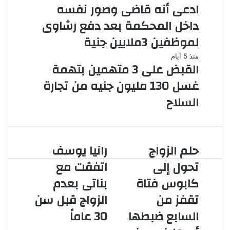
ادعى أنه قاضى وصور نفسه
داخل المحكمة بعد دفع رشاوى
لموظفين 3ملايين جنية
منذ 5 أيام
القبض على 3 متهمين بتهمة
غسل 130 مليون جنيه من تجارة
السلاح
حلم الزواج
رانيا يوسف
حلم
رانيا
الزواج
يوسف
تحول إلى
اتفقت مع
تحول
اتفقت
كابوس فتاة
بناتى بعدم
إلى
مع
كابوس
بناتى
تقفز من
الزواج قبل سن
فتاة
بعدم
السابع ضبطها
30 عاماً
تقفز
الزواج
من
قبل