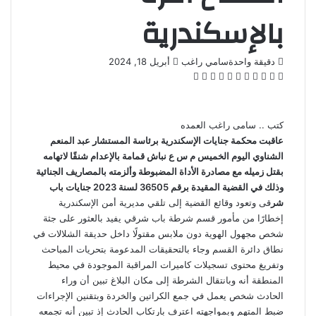
بالإسكندرية
أرسل
دقيقة واحدة
سامي راغب
أبريل 18, 2024
‫X
فيسبوك
لينكدإن
بينتيريست
‫Pocket
واتساب
ڤايبر
تيلقرام
لاين
بريدا
إلكترونيا
كتب .. سامى راغب العمده
عاقبت محكمة جنايات الإسكندرية برئاسة المستشار عبد المنعم
الشناوي اليوم الخميس م س ع نباش قمامة بالإعدام شنقًا لاتهامه
بقتل زميله مع مصادرة الأداة المضبوطة وألزمته بالمصاريف الجنائية
وذلك في القضية المقيدة برقم 36505 لسنة 2023 جنايات باب
شر
قى وتعود وقائع القضية إلى تلقي مديرية أمن الإسكندرية
إخطارًا من مأمور قسم شرطة باب شرقي يفيد بالعثور على جثة
شخص مجهول الهوية دون ملابس مقتولًا داخل حديقة الشلالات في
نطاق دائرة القسم وجاء بالتحقيقات المدعومة بتحريات المباحث
وتفريغ محتوى تسجيلات كاميرات المراقبة الموجودة في محيط
المنطقة أنه وبانتقال الشرطة إلى مكان البلاغ تبين أن وراء
الحادث شخص يعمل في جمع الكراتين والخردة وبتقنين الإجراءات
ضبط المتهم وبمواجهته اعترف بارتكاب الحادث إذ تبين أنه تجمعه