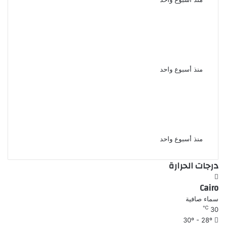
بعد الاتفاق مع مسجل خطر شاب
يسرق هاتف شقيقته ويبتزها
بصورها الخاصة فى أسيوط
منذ أسبوع واحد
حاول منعه من المخدرات مقتل شاب
على يد شقيقه خلال مشاجرة بينهما
بشبرا الخيمة
منذ أسبوع واحد
درجات الحرارة
Cairo
سماء صافية
℃
30
30º - 28º