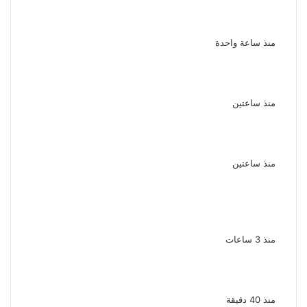
ناقد موسيقي: شيرين عبد الوهاب لا تزال تمتلك
مقومات النجاح
منذ ساعة واحدة
نجوم الطرب يشعلون ليالى الساحل الشمالى
صيف 2026 ينبض بالحياة
منذ ساعتين
بعد سداده 486 ألف جنيه إخلاء سبيل إبراهيم
سعيد فى قضية متجمد نفقة طليقته
منذ ساعتين
القبض على سيدة بتهمة إدارة صفحة على
مواقع التواصل للترويج للأعمال المنافية للآداب
فى الإسكندرية
منذ 3 ساعات
ملك قورة تحتفل بخطوبتها فى الساحل
الشمالى على رجل الأعمال يوسف عثمان
منذ 40 دقيقة