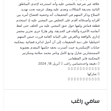
علاقة غير شرعية بالمجني عليه وأنه استدرجه لإحدى المناطق
النائية بحديقة الشلالات وتعدى عليه وهتك عرضه تحت تهديد
السلاح وذكر المتهم في التحقيقات أنه وخشية افتضاح أمره بين
أقرانه وأصدقائه أقدم على التخلص من المجني عليه إذ استخدم
قطعة قماش ولفها حول عنق المجني عليه من الخلف حتى لفظ
أنفاسه الأخيرة وألقاه في الحديقة، وفر هاربًا جرى تحرير محضر
إداري بالواقعة وبالعرض على النيابة العامة قررت حبس المتهم
احتياطيا على ذمة التحقيقات إلى أن أحيل لدائرة قضائية بمحكمة
جنايات الإسكندرية حيث أصدرت بحقه حكمها المقدم بعضوية
المستشارين شارل وديع كامل وتامر محمد سلامة وسكرتير
المحكمة فايز القطعانى
أرسل
دقيقة واحدة
سامي راغب
أبريل 18, 2024
‫X
فيسبوك
لينكدإن
بينتيريست
‫Pocket
واتساب
ڤايبر
تيلقرام
لاين
بريدا
إلكترونيا
شاركها
‫X
فيسبوك
لينكدإن
بينتيريست
‫Pocket
طباعة
مشاركة
Odnoklassniki
عبر
البريد
سامي راغب