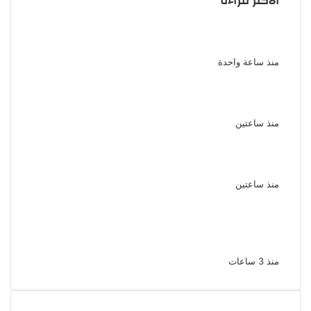
الأكثر قراءة
ناقد موسيقي: شيرين عبد الوهاب لا تزال تمتلك
مقومات النجاح
منذ ساعة واحدة
نجوم الطرب يشعلون ليالى الساحل الشمالى
صيف 2026 ينبض بالحياة
منذ ساعتين
بعد سداده 486 ألف جنيه إخلاء سبيل إبراهيم
سعيد فى قضية متجمد نفقة طليقته
منذ ساعتين
القبض على سيدة بتهمة إدارة صفحة على
مواقع التواصل للترويج للأعمال المنافية للآداب
فى الإسكندرية
منذ 3 ساعات