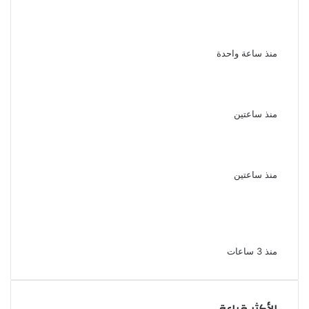
ناقد موسيقي: شيرين عبد الوهاب لا تزال تمتلك
مقومات النجاح
منذ ساعة واحدة
نجوم الطرب يشعلون ليالى الساحل الشمالى
صيف 2026 ينبض بالحياة
منذ ساعتين
بعد سداده 486 ألف جنيه إخلاء سبيل إبراهيم
سعيد فى قضية متجمد نفقة طليقته
منذ ساعتين
القبض على سيدة بتهمة إدارة صفحة على
مواقع التواصل للترويج للأعمال المنافية للآداب
فى الإسكندرية
منذ 3 ساعات