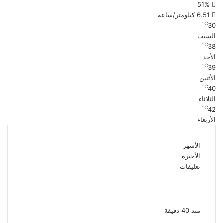
51%
6.51 كيلومتر/ساعة
℃
30
السبت
℃
38
الأحد
℃
39
الأثنين
℃
40
الثلاثاء
℃
42
الأربعاء
الأشهر
الأخيرة
تعليقات
ملك قورة تحتفل بخطوبتها فى الساحل
الشمالى على رجل الأعمال يوسف عثمان
منذ 40 دقيقة