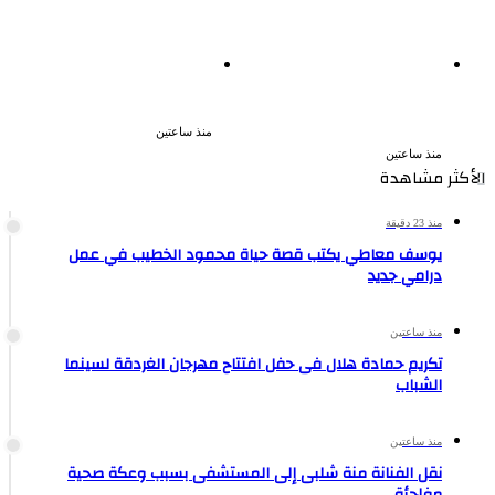
اشترك مع زوجته في قتل
ضبط عنصرين جنائيين لغسل 60
طليقها جنايات الإسكندرية تحيل
مليون جنيه من الإتجار
أوراق القاتل للمفتى مع
بالمخدرات
استمرار حبس زوجته
منذ ساعتين
منذ ساعتين
الأكثر مشاهدة
منذ 23 دقيقة
يوسف معاطي يكتب قصة حياة محمود الخطيب في عمل
درامي جديد
منذ ساعتين
تكريم حمادة هلال فى حفل افتتاح مهرجان الغردقة لسينما
الشباب
منذ ساعتين
نقل الفنانة منة شلبى إلى المستشفى بسبب وعكة صحية