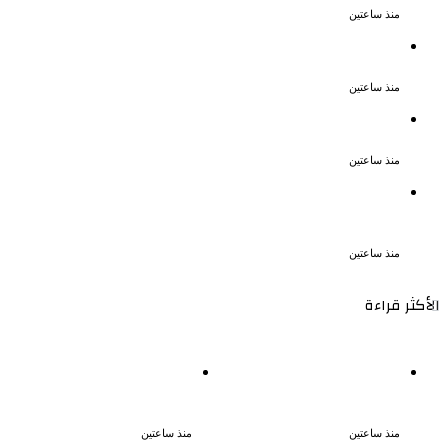
منذ ساعتين
نقل الفنانة منة شلبى إلى المستشفى بسبب
وعكة صحية مفاجئة
منذ ساعتين
ضبط عنصرين جنائيين لغسل 60 مليون جنيه
من الإتجار بالمخدرات
منذ ساعتين
اشترك مع زوجته في قتل طليقها جنايات
الإسكندرية تحيل أوراق القاتل للمفتى مع
استمرار حبس زوجته
منذ ساعتين
الأكثر قراءة
نقل الفنانة منة شلبى إلى
تكريم حمادة هلال فى حفل
المستشفى بسبب وعكة صحية
افتتاح مهرجان الغردقة لسينما
مفاجئة
الشباب
منذ ساعتين
منذ ساعتين