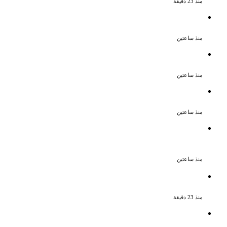
منذ 23 دقيقة
تكريم حمادة هلال فى حفل افتتاح مهرجان
الغردقة لسينما الشباب
منذ ساعتين
نقل الفنانة منة شلبى إلى المستشفى بسبب
وعكة صحية مفاجئة
منذ ساعتين
ضبط عنصرين جنائيين لغسل 60 مليون جنيه
من الإتجار بالمخدرات
منذ ساعتين
اشترك مع زوجته في قتل طليقها جنايات
الإسكندرية تحيل أوراق القاتل للمفتى مع
استمرار حبس زوجته
منذ ساعتين
يوسف معاطي يكتب قصة حياة محمود
الخطيب في عمل درامي جديد
منذ 23 دقيقة
تكريم حمادة هلال فى حفل افتتاح مهرجان
الغردقة لسينما الشباب