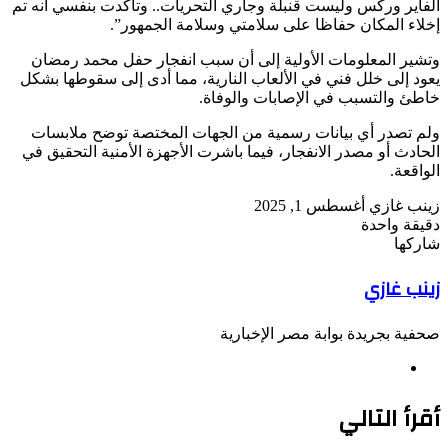
الفاير وركس وليست قنبلة وجاري التحريات.. وتأكدت بنفسي أنه تم
إخلاء المكان حفاظا على سلامتي وسلامة الجمهور”.
وتشير المعلومات الأولية إلى أن سبب انفجار حفل محمد رمضان
يعود إلى خلل فني في الألعاب النارية، مما أدى إلى سقوطها بشكل
خاطئ والتسبب في الإصابات والوفاة.
ولم تصدر أي بيانات رسمية من الجهات المختصة توضح ملابسات
الحادث أو مصدر الانفجار، فيما باشرت الأجهزة الأمنية التحقيق في
الواقعة.
أرسل
زينب غازي
أغسطس 1, 2025
بريدا
دقيقة واحدة
‫Pocket
‫X
لاين
ڤايبر
تيلقرام
لينكدإن
واتساب
فيسبوك
بينتيريست
إلكترونيا
شاركها
Odnoklassniki
‫Pocket
‫X
طباعة
لينكدإن
فيسبوك
مشاركة
بينتيريست
زينب غازي
عبر
البريد
صحفية بجريدة بوابة مصر الإخبارية
موقع
الويب
أقرأ التالي