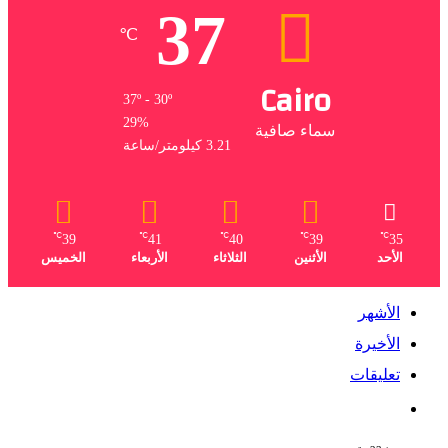
37
℃
Cairo
37º - 30º
29%
سماء صافية
3.21 كيلومتر/ساعة
℃
℃
℃
℃
℃
39
41
40
39
35
الأحد
الأثنين
الثلاثاء
الأربعاء
الخميس
الأشهر
الأخيرة
تعليقات
يوسف معاطي يكتب قصة حياة محمود
الخطيب في عمل درامي جديد