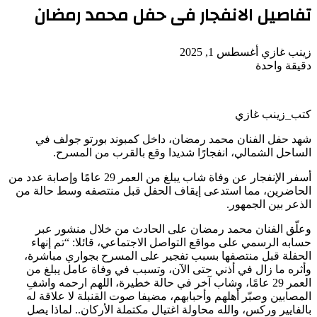
تفاصيل الانفجار فى حفل محمد رمضان
أرسل
زينب غازي
أغسطس 1, 2025
بريدا
دقيقة واحدة
‫Pocket
‫X
لاين
ڤايبر
تيلقرام
لينكدإن
واتساب
فيسبوك
بينتيريست
إلكترونيا
كتب_زينب غازي
شهد حفل الفنان محمد رمضان، داخل كمبوند بورتو جولف في
الساحل الشمالي، انفجارًا شديدا وقع بالقرب من المسرح.
أسفر الإنفجار عن وفاة شاب يبلغ من العمر 29 عامًا وإصابة عدد من
الحاضرين، مما استدعى إيقاف الحفل قبل منتصفه وسط حالة من
الذعر بين الجمهور.
وعلّق الفنان محمد رمضان على الحادث من خلال منشور عبر
حسابه الرسمي على مواقع التواصل الاجتماعي، قائلا: “تم إنهاء
الحفلة قبل منتصفها بسبب تفجير على المسرح بجواري مباشرة،
وأثره ما زال في أذني حتى الآن، وتسبب في وفاة عامل يبلغ من
العمر 29 عامًا، وشاب آخر في حالة خطيرة، اللهم ارحمه واشفِ
المصابين وصبّر أهلهم وأحبابهم، مضيفا صوت القنبلة لا علاقة له
بالفايير وركس، والله محاولة اغتيال مكتملة الأركان.. لماذا يصل