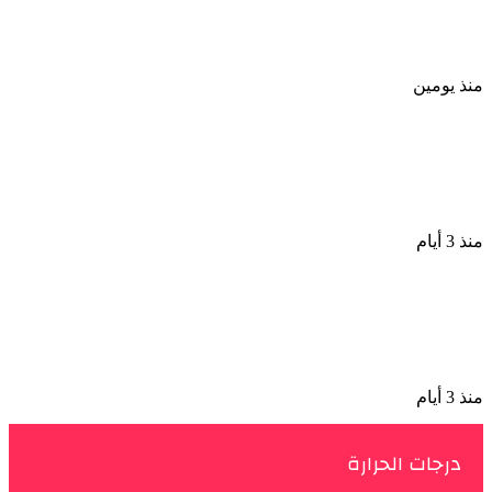
الإسكندرية
منذ يومين
الملك لير يعود إلى جمهوره بالقاهرة على خشبة
المسرح القومى بالعتبة
منذ 3 أيام
سحر رامى تؤكد أنها لم تعتزل الفن وكل ما تردد عن
ابتعادى مجرد شائعات
منذ 3 أيام
درجات الحرارة