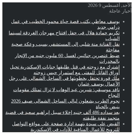
الأحد, أغسطس 9 2026
أخبار عاجلة
يوسف معاطي يكتب قصة حياة محمود الخطيب في عمل
درامي جديد
تكريم حمادة هلال فى حفل افتتاح مهرجان الغردقة لسينما
الشباب
نقل الفنانة منة شلبى إلى المستشفى بسبب وعكة صحية
مفاجئة
ضبط عنصرين جنائيين لغسل 60 مليون جنيه من الإتجار
بالمخدرات
اشترك مع زوجته في قتل طليقها جنايات الإسكندرية تحيل
أوراق القاتل للمفتى مع استمرار حبس زوجته
ملك قورة تحتفل بخطوبتها فى الساحل الشمالى على رجل
الأعمال يوسف عثمان
ناقد موسيقي: شيرين عبد الوهاب لا تزال تمتلك مقومات
النجاح
نجوم الطرب يشعلون ليالى الساحل الشمالى صيف 2026
ينبض بالحياة
بعد سداده 486 ألف جنيه إخلاء سبيل إبراهيم سعيد فى قضية
متجمد نفقة طليقته
القبض على سيدة بتهمة إدارة صفحة على مواقع التواصل
للترويج للأعمال المنافية للآداب فى الإسكندرية