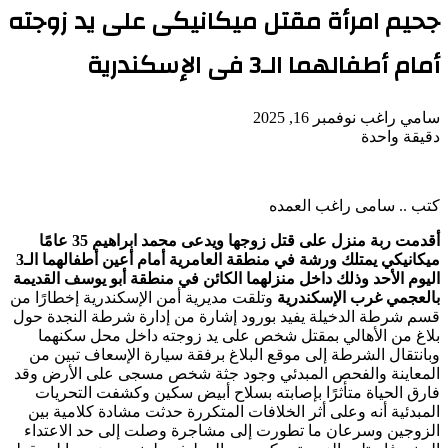
جحيم امرأة مقتل ميكانيكى على يد زوجته
أمام أطفالهما الـ3 فى الإسكندرية
أرسل
سامي راغب
نوفمبر 16, 2025
بريدا
دقيقة واحدة
‫Pocket
‫X
لاين
ڤايبر
تيلقرام
لينكدإن
واتساب
فيسبوك
بينتيريست
إلكترونيا
كتب .. سامى راغب العمده
أقدمت ربة منزل على قتل زوجها ويدعى محمد ابراهيم 35 عامًا
ميكانيكي يمتلك ورشة في منطقة العامرية أمام أعين أطفالهما الـ3
اليوم الأحد وذلك داخل منزلهما الكائن في منطقة أبو يوسف القديمة
بالعجمي غرب الإسكندرية
وتلقت مديرية أمن الإسكندرية إخطارًا من
قسم شرطة الدخيلة يفيد بورود إشارة من إدارة شرطة النجدة حول
بلاغ من الأهالي بمقتل شخص على يد زوجته داخل محل سكنهما
وبانتقال الشرطة إلى موقع البلاغ برفقة سيارة الإسعاف تبين من
المعاينة والفحص المبدئي وجود جثة شخص مسجى على الأرض وقد
فارق الحياة متأثرًا بإصابته بسلاح أبيض سكين وكشفت التحريات
المبدئية أنه وعلى أثر الخلافات المتكررة حدثت مشادة كلامية بين
الزوجين وسرعان ما تطورت إلى مشاجرة وصلت إلى حد الاعتداء