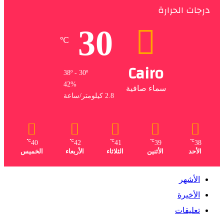
درجات الحرارة
30
℃
Cairo
38º - 30º
42%
سماء صافية
2.8 كيلومتر/ساعة
℃
℃
℃
℃
℃
40
42
41
39
38
الأحد
الأثنين
الثلاثاء
الأربعاء
الخميس
الأشهر
الأخيرة
تعليقات