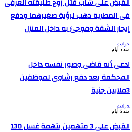
القبض على شاب قتل زوج طليقته العرفى
فى المطرية ذهب لرؤية صغيرهما ودفع
إيجار الشقة وفوجئ به داخل المنزل
حوادث
منذ 5 أيام
ادعى أنه قاضى وصور نفسه داخل
المحكمة بعد دفع رشاوى لموظفين
3ملايين جنية
حوادث
منذ 6 أيام
القبض على 3 متهمين بتهمة غسل 130