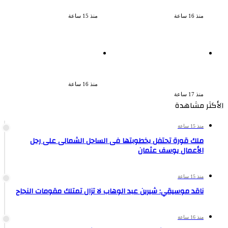
ينبض بالحياة
النجاح
منذ 16 ساعة
منذ 15 ساعة
القبض على سيدة بتهمة إدارة
بعد سداده 486 ألف جنيه إخلاء
صفحة على مواقع التواصل
سبيل إبراهيم سعيد فى قضية
للترويج للأعمال المنافية للآداب
متجمد نفقة طليقته
فى الإسكندرية
منذ 16 ساعة
منذ 17 ساعة
الأكثر مشاهدة
منذ 15 ساعة
ملك قورة تحتفل بخطوبتها فى الساحل الشمالى على رجل
الأعمال يوسف عثمان
منذ 15 ساعة
ناقد موسيقي: شيرين عبد الوهاب لا تزال تمتلك مقومات النجاح
منذ 16 ساعة