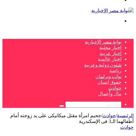
بحث
عن
بوابة مصر الإخبارية
اخبار محلية
اخبار عربية
اخبار عالمية
شئون دولية وعربية
رياضة
نواب وبرلمان
حقوق انسان
حوادث
مال وأعمال
بحث
عن
الرئيسية
/
حوادث
/
جحيم امرأة مقتل ميكانيكى على يد زوجته أمام
أطفالهما الـ3 فى الإسكندرية
حوادث