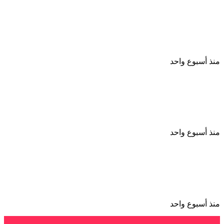
بأبلة
فاهيتا
خلافات مالية تتحول إلى مأساة القبض على سباك
ووالدته بعد إشعال النيران فى آخر بعين شمس
منذ أسبوع واحد
بعد الاتفاق مع مسجل خطر شاب يسرق هاتف شقيقته
ويبتزها بصورها الخاصة فى أسيوط
منذ أسبوع واحد
حاول منعه من المخدرات مقتل شاب على يد شقيقه
خلال مشاجرة بينهما بشبرا الخيمة
منذ أسبوع واحد