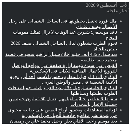
الأحد, أغسطس 9 2026
أخبار عاجلة
ملك قورة تحتفل بخطوبتها فى الساحل الشمالى على رجل
الأعمال يوسف عثمان
ناقد موسيقي: شيرين عبد الوهاب لا تزال تمتلك مقومات
النجاح
نجوم الطرب يشعلون ليالى الساحل الشمالى صيف 2026
ينبض بالحياة
بعد سداده 486 ألف جنيه إخلاء سبيل إبراهيم سعيد فى قضية
متجمد نفقة طليقته
القبض على سيدة بتهمة إدارة صفحة على مواقع التواصل
للترويج للأعمال المنافية للآداب فى الإسكندرية
الذكرى الـ 15 لرحيل المطرب حسن الأسمر أحد أبرز نجوم
الأغنية الشعبية فى مصر والوطن العربى
الذكرى الخامسة لرحيل دلال عبد العزيز فنانة جميلة دخلت
القلوب بطيبتها وبساطتها
سقوط 6 عناصر جنائية لقيامهم بغسل 250 مليون جنيه من
حصيلة الإتجار بالمخدرات
لزيادة المشاهدات وتحقيق أرباح القبض على صانعة محتوى
فى بتهمة نشر مقاطع خادشة للحياء فى الإسكندرية
بعد موسم واحد.. الأهلي يعلن رحيل محمد علي بن رمضان
القائمة