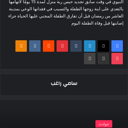
النبوي في وقت سابق تجديد حبس ربة منزل لمدة 15 يومًا لاتهامها
بالتعدي على ابنة زوجها الطفلة والتسبب في فقدانها الوعي بمدينة
العاشر من رمضان قبل أن تفارق الطفلة المجني عليها الحياة جراء
إصابتها قبل وفاة الطفلة اليوم
فيسبوك
‫X
لينكدإن
بينتيريست
klassniki
‫Pocket
مشاركة عبر البريد
طباعة
سامي راغب
حوادث