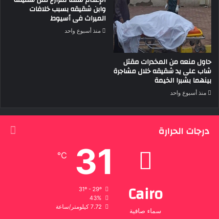
الإعدام شنقا لمزارع قتل شقيقه
وابن شقيقه بسبب خلافات
الميراث فى أسيوط
منذ أسبوع واحد
حاول منعه من المخدرات مقتل
شاب على يد شقيقه خلال مشاجرة
بينهما بشبرا الخيمة
منذ أسبوع واحد
درجات الحرارة
31
℃
Cairo
31º - 29º
43%
7.72 كيلومتر/ساعة
سماء صافية