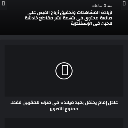
منذ 3 ساعات
لزيادة المشاهدات وتحقيق أرباح القبض على
صانعة محتوى فى بتهمة نشر مقاطع خادشة
للحياء فى الإسكندرية
عادل
إمام
يحتفل
بعيد
ميلاده
في
منزله
للمقربين
فقط..
عادل إمام يحتفل بعيد ميلاده في منزله للمقربين فقط..
ممنوع
ممنوع التصوير
التصوير
محامو
شمال