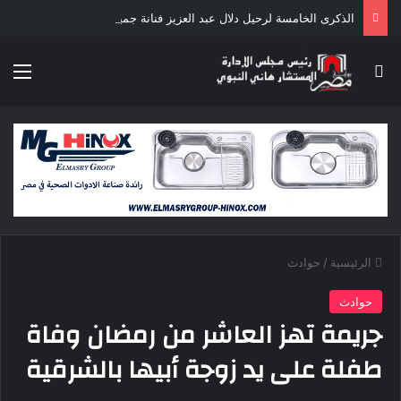
الذكرى الخامسة لرحيل دلال عبد العزيز فنانة جميلة دخلت القلوب بطيبتها وبساطتها
بحث عن
الق
الرئيسية
/
حوادث
حوادث
جريمة تهز العاشر من رمضان وفاة
طفلة على يد زوجة أبيها بالشرقية