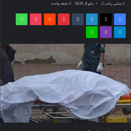
أرسل
سامي راغب
مايو 8, 2025
دقيقة واحدة
بريدا
فيسبوك
‫X
لينكدإن
بينتيريست
‫Pocket
واتساب
إلكترونيا
تيلقرام
ڤايبر
لاين