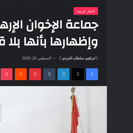
اخبار عربية
جماعة الإخوان الإره
وإظهارها بأنها بلا ق
أرسل
ابراهيم سلطان الفردي
أغسطس 20, 2025
بريدا
فيسبوك
‫X
لينكدإن
بينتيريست
t
إلكترونيا