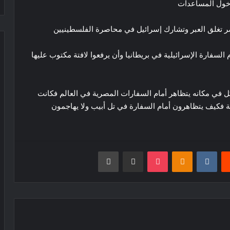
ع دخول المساعدات
صر تغلق العبر وتشارك إسرائيل في محاصرة الفلسطينيين
مصر تدعو لحوار عربي شامل بعد وقف النار
 السفارة الإسرائيلية في بريطانيا وأن يرفعوا لافتة مكتوب عليها
أنت الوطن والوطن أنت
كل في مكانه يتظاهر أمام السفارات المصرية في العالم فكانت
ة فكيف يتظاهرون أمام السفارة في تل أبيب ولا يهاجمون
مصر تحذر من انفجار الأوضاع في المنطقة
يست
Odnoklassniki
‫Pocket
مشاركة عبر البريد
طباعة
مصر تتحرك رسميًا ضد مقال مسيء و تؤكد
رفضها الكامل لهذا المتن المُسيئ
مصر تشارك في تحرك عربي إسلامي
لاحتواء التصعيد