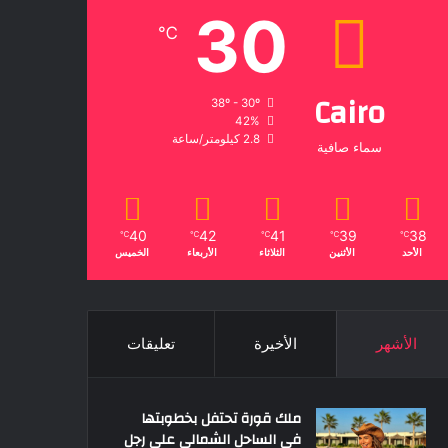
30
℃
Cairo
38º - 30º
42%
2.8 كيلومتر/ساعة
سماء صافية
40
42
41
39
38
℃
℃
℃
℃
℃
الأحد
الأثنين
الثلاثاء
الأربعاء
الخميس
الأشهر
الأخيرة
تعليقات
ملك قورة تحتفل بخطوبتها
فى الساحل الشمالى على رجل