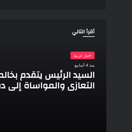
أقرأ التالي
اخبار عربية
منذ 4 أسابيع
السيد الرئيس يتقدم بخال
التعازي والمواساة إلى د
قطر بوفاة صاحب السمو 
حمد بن خليفة آل ثاني