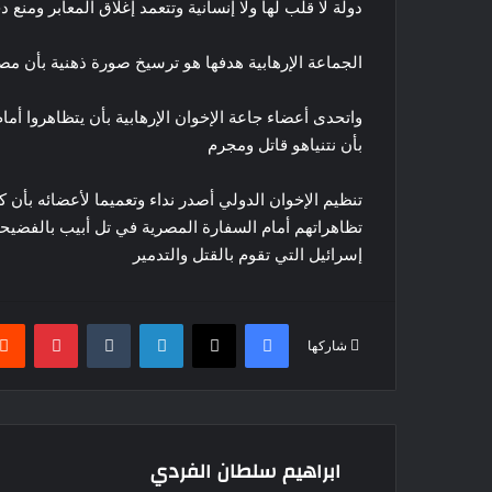
دولة لا قلب لها ولا إنسانية وتتعمد إغلاق المعابر ومن
الجماعة الإرهابية هدفها هو ترسيخ صورة ذهنية بأن م
واتحدى أعضاء جاعة الإخوان الإرهابية بأن يتظاهروا أمام
بأن نتنياهو قاتل ومجرم
تنظيم الإخوان الدولي أصدر نداء وتعميما لأعضائه بأن 
تظاهراتهم أمام السفارة المصرية في تل أبيب بالفضيح
إسرائيل التي تقوم بالقتل والتدمير
فيسبوك
‫X
لينكدإن
بينتير
شاركها
ابراهيم سلطان الفردي