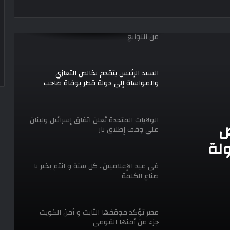
زلزال قوي يضرب مصر فجر اليوم وتحذيرات
من التوابع
السيد الرئيس يتقدم بخالص التعازي
والمواساة إلى دولة قطر بوفاة صاحب
السمو الشيخ حمد بن خليفة آل ثاني
الولايات المتحدة تُعلن اتفاق إسرائيل ولبنان
ص
على وقف إطلاق نار
ولة
الشيخ
فى عيد الإعلاميين.. كل سنة و انتم بخير يا
صناع الكلمة
مصر تؤكد موقفها الثابت و أمن الكويت
جزء من أمنها القومي