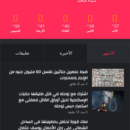
سماء صافية
39
41
40
39
37
℃
℃
℃
℃
℃
الأحد
الأثنين
الثلاثاء
الأربعاء
الخميس
الأشهر
الأخيرة
تعليقات
ضبط عنصرين جنائيين لغسل 60 مليون جنيه من
الإتجار بالمخدرات
منذ 8 دقائق
اشترك مع زوجته في قتل طليقها جنايات
الإسكندرية تحيل أوراق القاتل للمفتى مع
استمرار حبس زوجته
منذ 12 دقيقة
ملك قورة تحتفل بخطوبتها فى الساحل
الشمالى على رجل الأعمال يوسف عثمان