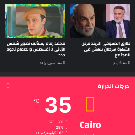
طارق الدسوقى التريند مرض
محمد إمام يستأنف تصوير شمس
الشهرة سرطان ينهش فى
الزناتى 3 أغسطس وانضمام نجوم
المجتمع
جدد
منذ 6 أيام
منذ أسبوع واحد
درجات الحرارة
35
℃
Cairo
37º - 30º
28%
1.62 كيلومتر/ساعة