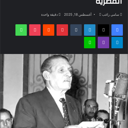
المصرية
أرسل
سامي راغب
أغسطس 18, 2025
دقيقة واحدة
بريدا
فيسبوك
‫X
لينكدإن
بينتيريست
‫Pocket
واتساب
إلكترونيا
تيلقرام
ڤايبر
لاين