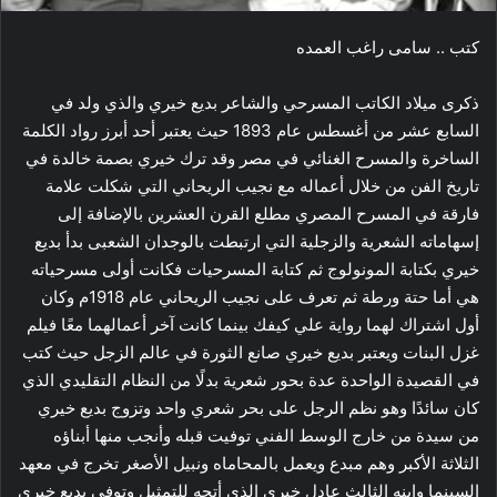
كتب .. سامى راغب العمده
ذكرى ميلاد الكاتب المسرحي والشاعر بديع خيري والذي ولد في
السابع عشر من أغسطس عام 1893 حيث يعتبر أحد أبرز رواد الكلمة
الساخرة والمسرح الغنائي في مصر وقد ترك خيري بصمة خالدة في
تاريخ الفن من خلال أعماله مع نجيب الريحاني التي شكلت علامة
فارقة في المسرح المصري مطلع القرن العشرين بالإضافة إلى
إسهاماته الشعرية والزجلية التي ارتبطت بالوجدان الشعبى بدأ بديع
خيري بكتابة المونولوج ثم كتابة المسرحيات فكانت أولى مسرحياته
هي أما حتة ورطة ثم تعرف على نجيب الريحاني عام 1918م وكان
أول اشتراك لهما رواية علي كيفك بينما كانت آخر أعمالهما معًا فيلم
غزل البنات ويعتبر بديع خيري صانع الثورة في عالم الزجل حيث كتب
في القصيدة الواحدة عدة بحور شعرية بدلًا من النظام التقليدي الذي
كان سائدًا وهو نظم الرجل على بحر شعري واحد وتزوج بديع خيري
من سيدة من خارج الوسط الفني توفيت قبله وأنجب منها أبناؤه
الثلاثة الأكبر وهم مبدع ويعمل بالمحاماه ونبيل الأصغر تخرج في معهد
السينما وابنه الثالث عادل خيري الذي أتجه للتمثيل وتوفي بديع خيري