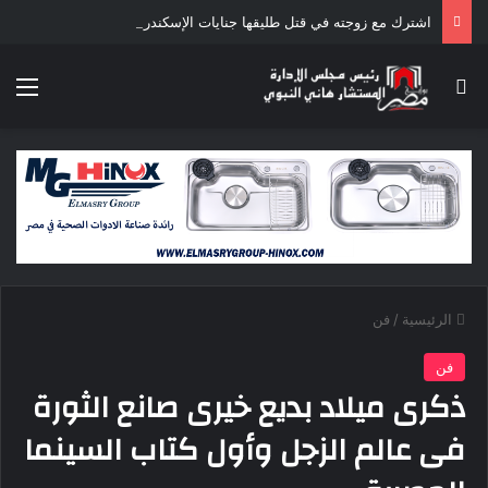
اشترك مع زوجته في قتل طليقها جنايات الإسكندرية تحيل أوراق القاتل للمفتى مع استمرار حبس زوجته
بحث عن
الق
الرئيسية
/
فن
فن
ذكرى ميلاد بديع خيرى صانع الثورة
فى عالم الزجل وأول كتاب السينما