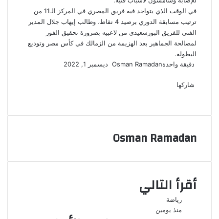
للإصابة وسامسون لأسباب فنية.
في الوقت الذي يتواجد فيه فريق المصري في المركز الـ11 من
ترتيب مسابقة الدوري برصيد 4 نقاط، وطالب إيهاب جلال المدير
الفني للفريق البورسعيدي من لاعبيه بضرورة تحقيق الفوز
لمصالحة الجماهير بعد الهزيمة من الزمالك في كأس مصر وتوديع
البطولة.
أرسل
دقيقة واحدة
Osman Ramadan
ديسمبر 1, 2022
‫X
فيسبوك
لينكدإن
لاين
ڤايبر
‫Pocket
واتساب
تيلقرام
بينتيريست
بريدا
إلكترونيا
شاركها
‫X
فيسبوك
لينكدإن
طباعة
بينتيريست
‫Pocket
مشاركة
Odnoklassniki
عبر
البريد
Osman Ramadan
أقرأ التالي
رياضة
منذ يومين