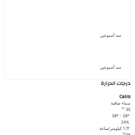
الأهلي يعزز مكانته الاقتصادية
باتفاق طويل الأمد مع إحدى
الشركات بمصر
منذ أسبوعين
نجوم الأهلي يحضرون حفل الإعلان
عن الراعي الجديد واسم الاستاد
منذ أسبوعين
درجات الحرارة
Cairo
سماء صافية
℃
35
38º - 28º
24%
1.77 كيلومتر/ساعة
℃
38