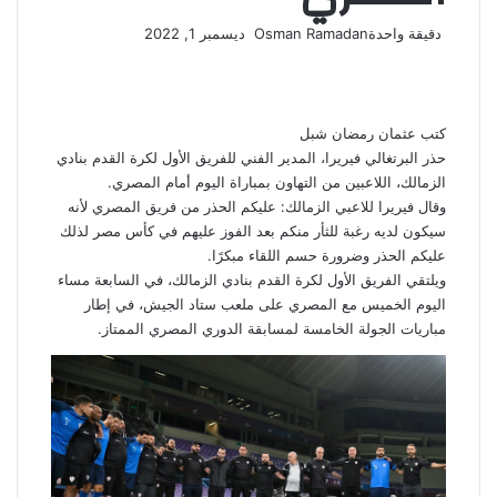
أرسل
دقيقة واحدة
Osman Ramadan
ديسمبر 1, 2022
‫X
فيسبوك
لينكدإن
لاين
ڤايبر
‫Pocket
واتساب
تيلقرام
بينتيريست
بريدا
إلكترونيا
كتب عثمان رمضان شبل
حذر البرتغالي فيريرا، المدير الفني للفريق الأول لكرة القدم بنادي
الزمالك، اللاعبين من التهاون بمباراة اليوم أمام المصري.
وقال فيريرا للاعبي الزمالك: عليكم الحذر من فريق المصري لأنه
سيكون لديه رغبة للثأر منكم بعد الفوز عليهم في كأس مصر لذلك
عليكم الحذر وضرورة حسم اللقاء مبكرًا.
و‏يلتقي الفريق الأول لكرة القدم بنادي الزمالك، في السابعة مساء
اليوم الخميس مع المصري على ملعب ستاد الجيش، في إطار
مباريات الجولة الخامسة لمسابقة الدوري المصري الممتاز.