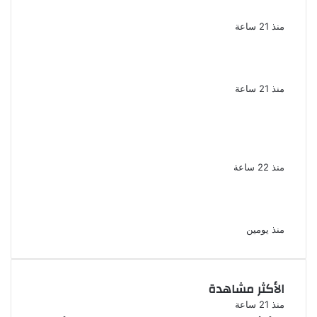
جميلة دخلت القلوب بطيبتها وبساطتها
منذ 21 ساعة
سقوط 6 عناصر جنائية لقيامهم بغسل 250
مليون جنيه من حصيلة الإتجار بالمخدرات
منذ 21 ساعة
لزيادة المشاهدات وتحقيق أرباح القبض على
صانعة محتوى فى بتهمة نشر مقاطع خادشة
للحياء فى الإسكندرية
منذ 22 ساعة
بعد موسم واحد.. الأهلي يعلن رحيل محمد علي بن
رمضان
منذ يومين
الأكثر مشاهدة
منذ 21 ساعة