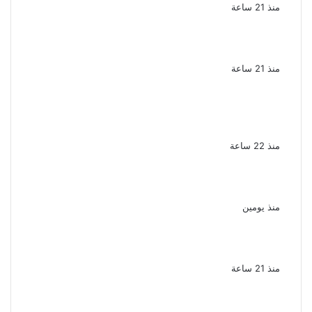
منذ 21 ساعة
سقوط 6 عناصر جنائية لقيامهم بغسل 250
مليون جنيه من حصيلة الإتجار بالمخدرات
منذ 21 ساعة
لزيادة المشاهدات وتحقيق أرباح القبض على
صانعة محتوى فى بتهمة نشر مقاطع خادشة
للحياء فى الإسكندرية
منذ 22 ساعة
بعد موسم واحد.. الأهلي يعلن رحيل محمد علي بن
رمضان
منذ يومين
الذكرى الـ 15 لرحيل المطرب حسن الأسمر أحد أبرز
نجوم الأغنية الشعبية فى مصر والوطن العربى
منذ 21 ساعة
الذكرى الخامسة لرحيل دلال عبد العزيز فنانة