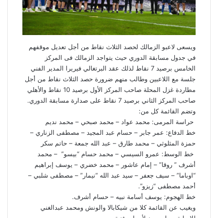
ويسعى لاعبو الزمالك لحصد الثلاث نقاط من أجل تعديل موقفهم
في جدول مسابقة الدوري حيث يتواجد الزمالك فى المركز
الخامس برصيد 7 نقاط لذلك عقد البرتغالي فيريرا المدير الفني
جلسة مع اللاعبين وطالب منهم ضرورة حصد الثلاث نقاط من أجل
مطاردة غزل المحلة صاحب المركز الأول برصيد 10 نقاط والأهلي
صاحب المركز الثاني برصيد 7 نقاط على صدارة مسابقة الدوري.
وتضم القائمة كل من:
حراسة المرمى: محمد عواد – محمد صبحي – محمد نديم
خط الدفاع: عمر جابر – حسام عبد المجيد – مصطفى الزناري –
حمزة المثلوثي – محمد طارق – عبد الله جمعة – حاتم سكر
خط الوسط: عمرو السيسي – محمد حسام “بيسو” – محمد
أشرف ” روقا” – إمام عاشور – محمد خضري – يوسف إبراهيم
“اوباما” – سيف جعفر – سيد عبد الله “نيمار” – مصطفى شلبي –
أحمد مصطفى “زيزو”.
خط الهجوم: يوسف أسامة نبيه – حسام أشرف.‏
ويغيب عن القائمة كلا من شيكابالا والونش ومحمد عبدالغني