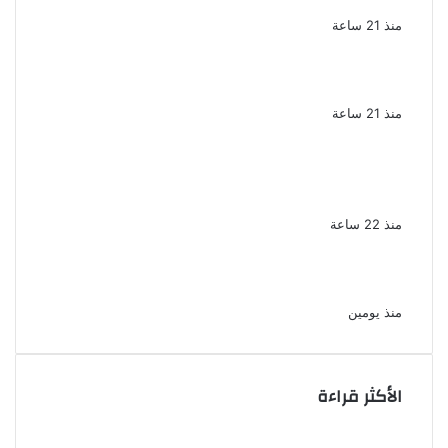
جميلة دخلت القلوب بطيبتها وبساطتها
منذ 21 ساعة
سقوط 6 عناصر جنائية لقيامهم بغسل 250
مليون جنيه من حصيلة الإتجار بالمخدرات
منذ 21 ساعة
لزيادة المشاهدات وتحقيق أرباح القبض على
صانعة محتوى فى بتهمة نشر مقاطع خادشة
للحياء فى الإسكندرية
منذ 22 ساعة
بعد موسم واحد.. الأهلي يعلن رحيل محمد علي بن
رمضان
منذ يومين
الأكثر قراءة
الذكرى الخامسة لرحيل دلال عبد العزيز فنانة