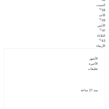
السبت
℃
38
الأحد
℃
39
الأثنين
℃
41
الثلاثاء
℃
43
الأربعاء
الأشهر
الأخيرة
تعليقات
الذكرى الـ 15 لرحيل المطرب حسن الأسمر أحد أبرز
نجوم الأغنية الشعبية فى مصر والوطن العربى
منذ 21 ساعة
الذكرى الخامسة لرحيل دلال عبد العزيز فنانة
جميلة دخلت القلوب بطيبتها وبساطتها