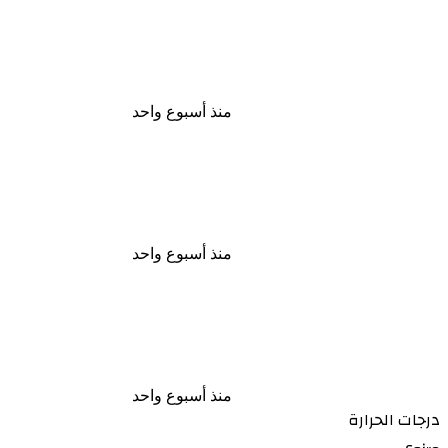
خلافات مالية تتحول إلى مأساة القبض
على سباك ووالدته بعد إشعال النيران
فى آخر بعين شمس
منذ أسبوع واحد
بعد الاتفاق مع مسجل خطر شاب
يسرق هاتف شقيقته ويبتزها بصورها
الخاصة فى أسيوط
منذ أسبوع واحد
حاول منعه من المخدرات مقتل شاب
على يد شقيقه خلال مشاجرة بينهما
بشبرا الخيمة
منذ أسبوع واحد
درجات الحرارة