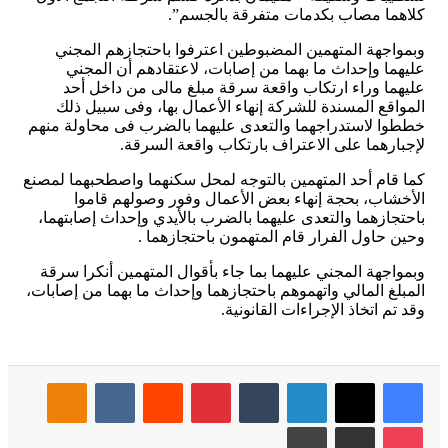
كلاهما مصاب بكدمات متفرقة بالجسم”.
وبمواجهة المتهمين المضبوطين اعترفوا باحتجازهم المجني
عليهما وإحداث ما بهما من إصابات، لاعتقادهم أن المجني
عليهما وراء ارتكاب واقعة سرقة مبلغ مالى من داخل أحد
المواقع المسندة للشركة إنهاء الأعمال بها، وفى سبيل ذلك
خططوا لاستدراجهما والتعدى عليهما بالضرب فى محاولة منهم
لإجبارهما على الاعتراف بارتكاب واقعة السرقة.
كما قام أحد المتهمين بالتوجه لمحل سكنهما واصطحبهما لمصنع
الأخشاب، بحجة إنهاء بعض الأعمال وفور وصولهم قاموا
باحتجازهما والتعدى عليهما بالضرب بالأيدي وإحداث إصابتهما،
وحين حاول الفرار قام المتهمون باحتجازهما .
وبمواجهة المجني عليهما بما جاء بأقوال المتهمين أنكرا سرقة
المبلغ المالي واتهموهم باحتجازهما وإحداث ما بهما من إصابات،
وقد تم اتخاذ الإجراءات القانونية.
فيسبوك
‫X
لينكدإن
بينتيريست
Odnoklassniki
‫Pocket
مشاركة عبر البريد
طباعة