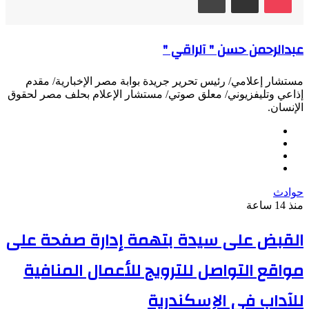
عبدالرحمن حسن " آلراقي "
مستشار إعلامي/ رئيس تحرير جريدة بوابة مصر الإخبارية/ مقدم
إذاعي وتليفزيوني/ معلق صوتي/ مستشار الإعلام بحلف مصر لحقوق
الإنسان.
موقع
فيسبوك
الويب
‫X
انستقرام
حوادث
منذ 14 ساعة
القبض على سيدة بتهمة إدارة صفحة على
مواقع التواصل للترويج للأعمال المنافية
للآداب فى الإسكندرية