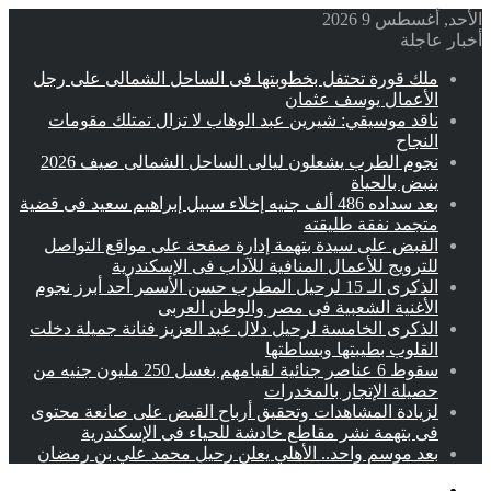
الأحد, أغسطس 9 2026
أخبار عاجلة
ملك قورة تحتفل بخطوبتها فى الساحل الشمالى على رجل
الأعمال يوسف عثمان
ناقد موسيقي: شيرين عبد الوهاب لا تزال تمتلك مقومات
النجاح
نجوم الطرب يشعلون ليالى الساحل الشمالى صيف 2026
ينبض بالحياة
بعد سداده 486 ألف جنيه إخلاء سبيل إبراهيم سعيد فى قضية
متجمد نفقة طليقته
القبض على سيدة بتهمة إدارة صفحة على مواقع التواصل
للترويج للأعمال المنافية للآداب فى الإسكندرية
الذكرى الـ 15 لرحيل المطرب حسن الأسمر أحد أبرز نجوم
الأغنية الشعبية فى مصر والوطن العربى
الذكرى الخامسة لرحيل دلال عبد العزيز فنانة جميلة دخلت
القلوب بطيبتها وبساطتها
سقوط 6 عناصر جنائية لقيامهم بغسل 250 مليون جنيه من
حصيلة الإتجار بالمخدرات
لزيادة المشاهدات وتحقيق أرباح القبض على صانعة محتوى
فى بتهمة نشر مقاطع خادشة للحياء فى الإسكندرية
بعد موسم واحد.. الأهلي يعلن رحيل محمد علي بن رمضان
القائمة