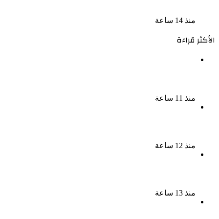
التواصل للترويج للأعمال المنافية للآداب فى الإسكندرية
منذ 14 ساعة
الأكثر قراءة
ناقد موسيقي: شيرين عبد الوهاب لا تزال تمتلك مقومات
النجاح
منذ 11 ساعة
نجوم الطرب يشعلون ليالى الساحل الشمالى صيف 2026
ينبض بالحياة
منذ 12 ساعة
بعد سداده 486 ألف جنيه إخلاء سبيل إبراهيم سعيد فى
قضية متجمد نفقة طليقته
منذ 13 ساعة
القبض على سيدة بتهمة إدارة صفحة على مواقع