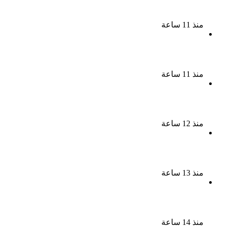
رجل الأعمال يوسف عثمان
منذ 11 ساعة
ناقد موسيقي: شيرين عبد الوهاب لا تزال تمتلك مقومات
النجاح
منذ 11 ساعة
نجوم الطرب يشعلون ليالى الساحل الشمالى صيف 2026
ينبض بالحياة
منذ 12 ساعة
بعد سداده 486 ألف جنيه إخلاء سبيل إبراهيم سعيد فى
قضية متجمد نفقة طليقته
منذ 13 ساعة
القبض على سيدة بتهمة إدارة صفحة على مواقع
التواصل للترويج للأعمال المنافية للآداب فى الإسكندرية
منذ 14 ساعة