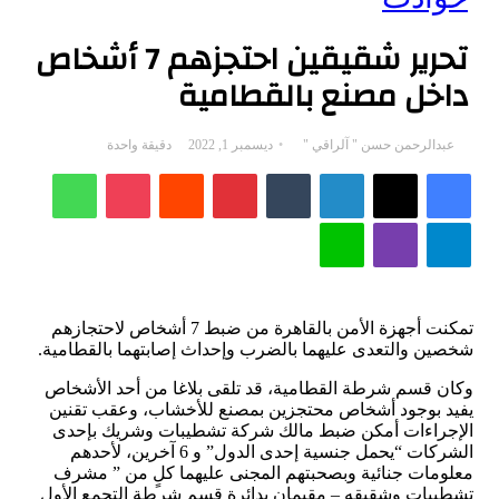
تحرير شقيقين احتجزهم 7 أشخاص
داخل مصنع بالقطامية
تابع
أرسل
عبدالرحمن حسن " آلراقي "
ديسمبر 1, 2022
دقيقة واحدة
فيسبوك
‫X
لينكدإن
على
بريدا
بينتيريست
‫Pocket
واتساب
X
إلكترونيا
تيلقرام
ڤايبر
لاين
تمكنت أجهزة الأمن بالقاهرة من ضبط 7 أشخاص لاحتجازهم
شخصين والتعدى عليهما بالضرب وإحداث إصابتهما بالقطامية.
وكان قسم شرطة القطامية، قد تلقى بلاغا من أحد الأشخاص
يفيد بوجود أشخاص محتجزين بمصنع للأخشاب، وعقب تقنين
الإجراءات أمكن ضبط مالك شركة تشطيبات وشريك بإحدى
الشركات “يحمل جنسية إحدى الدول” و 6 آخرين، لأحدهم
معلومات جنائية وبصحبتهم المجنى عليهما كلٍ من ” مشرف
تشطيبات وشقيقه – مقيمان بدائرة قسم شرطة التجمع الأول