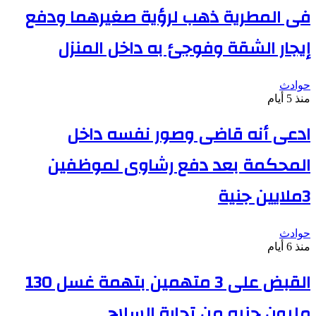
فى المطرية ذهب لرؤية صغيرهما ودفع
إيجار الشقة وفوجئ به داخل المنزل
حوادث
منذ 5 أيام
ادعى أنه قاضى وصور نفسه داخل
المحكمة بعد دفع رشاوى لموظفين
3ملايين جنية
حوادث
منذ 6 أيام
القبض على 3 متهمين بتهمة غسل 130
مليون جنيه من تجارة السلاح