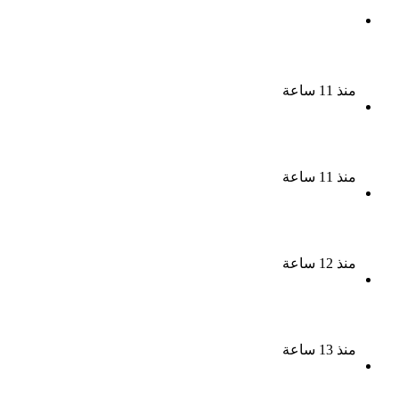
ملك قورة تحتفل بخطوبتها فى الساحل الشمالى على
رجل الأعمال يوسف عثمان
منذ 11 ساعة
ناقد موسيقي: شيرين عبد الوهاب لا تزال تمتلك مقومات
النجاح
منذ 11 ساعة
نجوم الطرب يشعلون ليالى الساحل الشمالى صيف 2026
ينبض بالحياة
منذ 12 ساعة
بعد سداده 486 ألف جنيه إخلاء سبيل إبراهيم سعيد فى
قضية متجمد نفقة طليقته
منذ 13 ساعة
القبض على سيدة بتهمة إدارة صفحة على مواقع