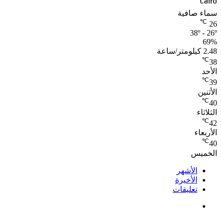
Cairo
سماء صافية
℃
26
38º - 26º
69%
2.48 كيلومتر/ساعة
℃
38
الأحد
℃
39
الأثنين
℃
40
الثلاثاء
℃
42
الأربعاء
℃
40
الخميس
الأشهر
الأخيرة
تعليقات
ملك قورة تحتفل بخطوبتها فى الساحل الشمالى على