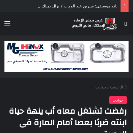
ناقد موسيقي: شيرين عبد الوهاب لا تزال تمتلك مقومات النجاح
بحث عن
الق
الرئيسية
/
حوادث
حوادث
رفضت تشتغل معاه أب ينهة حياة
ابنته ضربًا بعصا أمام المارة فى