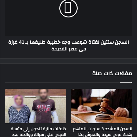
شوهت
وجه
خطيبة
طليقها
بـ
41
السجن سنتين لفتاة شوهت وجه خطيبة طليقها بـ 41 غرزة
غرزة
فى مصر القديمة
فى
مصر
القديمة
مقالات ذات صلة
السجن المشدد 3 سنوات للمتهم
خلافات مالية تتحول إلى مأساة
بهتك عرض سيدة والتحرش بها
القبض على سباك ووالدته بعد