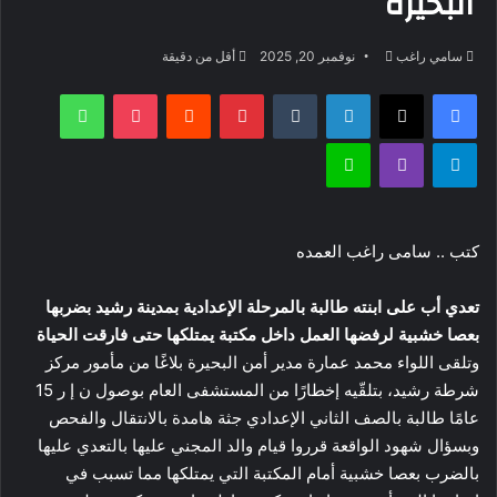
البحيرة
أرسل
سامي راغب
نوفمبر 20, 2025
أقل من دقيقة
بريدا
فيسبوك
‫X
لينكدإن
بينتيريست
‫Pocket
واتساب
إلكترونيا
تيلقرام
ڤايبر
لاين
كتب .. سامى راغب العمده
تعدي أب على ابنته طالبة بالمرحلة الإعدادية بمدينة رشيد بضربها
بعصا خشبية لرفضها العمل داخل مكتبة يمتلكها حتى فارقت الحياة
وتلقى اللواء محمد عمارة مدير أمن البحيرة بلاغًا من مأمور مركز
شرطة رشيد، بتلقّيه إخطارًا من المستشفى العام بوصول ن إ ر 15
عامًا طالبة بالصف الثاني الإعدادي جثة هامدة بالانتقال والفحص
وبسؤال شهود الواقعة قرروا قيام والد المجني عليها بالتعدي عليها
بالضرب بعصا خشبية أمام المكتبة التي يمتلكها مما تسبب في