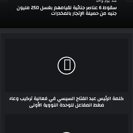
منذ يوم واحد
سقوط 6 عناصر جنائية لقيامهم بغسل 250 مليون
جنيه من حصيلة الإتجار بالمخدرات
كلمة
الرئيس
عبد
الفتاح
السيسي
في
فعالية
تركيب
وعاء
كلمة الرئيس عبد الفتاح السيسي في فعالية تركيب وعاء
ضغط
ضغط المفاعل للوحدة النووية الأولى
المفاعل
للوحدة
النووية
السجن
الأولى
سنتين
لفتاة