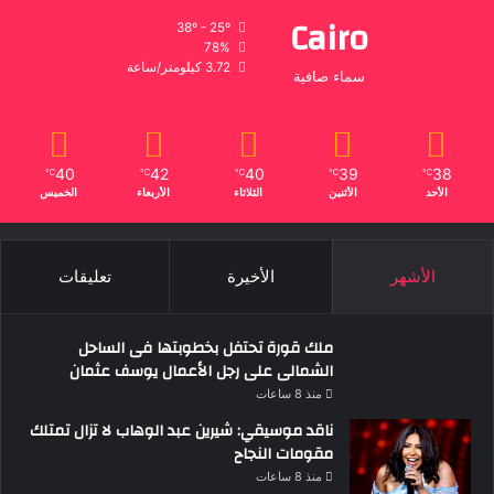
Cairo
38º - 25º
78%
3.72 كيلومتر/ساعة
سماء صافية
40
42
40
39
38
℃
℃
℃
℃
℃
الأحد
الأثنين
الثلاثاء
الأربعاء
الخميس
الأشهر
الأخيرة
تعليقات
ملك قورة تحتفل بخطوبتها فى الساحل
الشمالى على رجل الأعمال يوسف عثمان
منذ 8 ساعات
ناقد موسيقي: شيرين عبد الوهاب لا تزال تمتلك
مقومات النجاح
منذ 8 ساعات