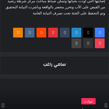
إصابتها التي أودت بحياتها وتمكن ضباط مباحث مركز شرطة رشيد
من القبض على الأب وتحرر محضر بالواقعة وباشرت النيابة التحقيق
وتم التحفظ على الجثة تحت تصرف النيابة العامة
فيسبوك
‫X
لينكدإن
بينتيريست
klassniki
‫Pocket
مشاركة عبر البريد
طباعة
سامي راغب
حوادث