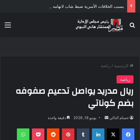
بسبب الخلافات الأسرية ضبط شاب لاتهامه بقتل والده وإصابة والدته وشقيقه في الإسكندرية
بحث عن
الق
الرئيسية
/
رياضة
رياضة
ريال مدريد يواصل تدعيم صفوفه
بضم كوناتي
أرسل
حسام الدالي
يونيو 18, 2026
دقيقة واحدة
بريدا
فيسبوك
‫X
لينكدإن
بينتيريست
‫Pocket
واتساب
إلكترونيا