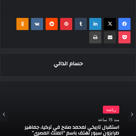
فيسبوك
‫X
لينكدإن
بينتيريست
klassniki
‫Pocket
مشاركة عبر البريد
طباعة
حسام الدالي
رياضة
منذ 15 ساعة
استقبال تاريخي لمحمد صلاح في تركيا، جماهير
طرابزون سبور تهتف باسم “الملك المصري”