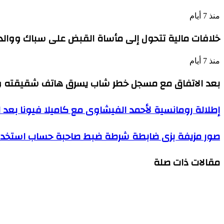
منذ 7 أيام
خلافات مالية تتحول إلى مأساة القبض على سباك ووالد
منذ 7 أيام
بعد الاتفاق مع مسجل خطر شاب يسرق هاتف شقيقته وي
إطلالة
إطلالة رومانسية لأحمد الفيشاوى مع كاميلا فيونا بعد اع
رومانسية
لأحمد
صور
صور مزيفة بزى ضابطة شرطة ضبط صاحبة حساب استخدمت 
الفيشاوى
مزيفة
مع
بزى
كاميلا
مقالات ذات صلة
ضابطة
فيونا
شرطة
بعد
ضبط
اعلان
صاحبة
ارتباطه
حساب
بها
حاول منعه من المخدرات مقتل شاب على يد شقيقه خلال 
استخدمت
مؤخرا
الذكاء