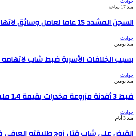
حوادث
منذ 17 ساعة
السجن المشدد 15 عاما لعامل وسائق لاتهامهما بخطف طفل وهتك عرضه بشبرا الخيمة
حوادث
منذ يومين
بسبب الخلافات الأسرية ضبط شاب لاتهامه ب
حوادث
منذ يومين
ضبط 3 أفدنة مزروعة مخدرات بقيمة 1.4 مليار جنيه فى الإسماعيلية
حوادث
منذ 3 أيام
القبض على شاب قتل زوج طليقته العرفى فى