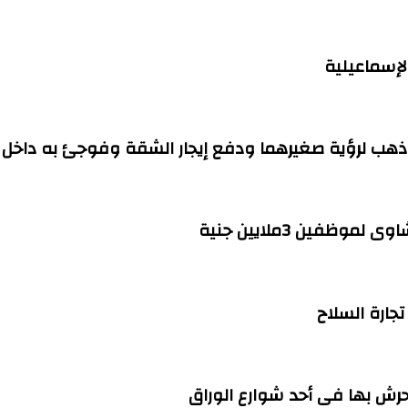
هب لرؤية صغيرهما ودفع إيجار الشقة وفوجئ به داخل ا
فين 3ملايين جنية