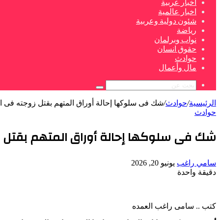
اخبار عربية
اخبار عالمية
شئون دولية وعربية
رياضة
نواب وبرلمان
حقوق انسان
حوادث
مال وأعمال
بحث
عن
الرئيسية
/
حوادث
/
شك فى سلوكها إحالة أوراق المتهم بقتل زوجته فى ا
حوادث
شك فى سلوكها إحالة أوراق المتهم بقتل 
أرسل
سامي راغب
يونيو 20, 2026
بريدا
دقيقة واحدة
‫Pocket
‫X
لاين
ڤايبر
تيلقرام
لينكدإن
واتساب
فيسبوك
بينتيريست
إلكترونيا
كتب .. سامى راغب العمده