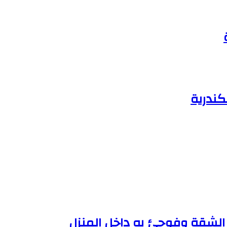
كندرية
الشقة وفوجئ به داخل المنزل