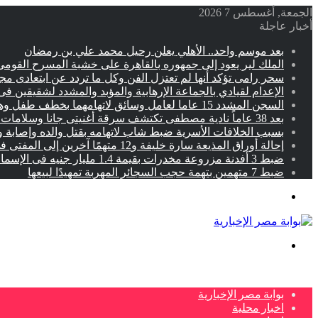
الجمعة, أغسطس 7 2026
أخبار عاجلة
بعد موسم واحد.. الأهلي يعلن رحيل محمد علي بن رمضان
الملك لير يعود إلى جمهوره بالقاهرة على خشبة المسرح القومى 
سحر رامى تؤكد أنها لم تعتزل الفن وكل ما تردد عن ابتعادى م
الإعدام لقيادي بالجماعة الإرهابية والمؤبد والمشدد لشقيقين فى
السجن المشدد 15 عاما لعامل وسائق لاتهامهما بخطف طفل وهتك عرضه بشبرا الخيمة
بعد 38 عاماً نادية مصطفى تكتشف سرقة أغنيتى جانا وسلامات مكنتش أعرف
بسبب الخلافات الأسرية ضبط شاب لاتهامه بقتل والده وإصابة و
إحالة أوراق المذيعة سارة خليفة و12 متهمًا آخرين إلى المفتى فى قضية المخدرات الكبرى
ضبط 3 أفدنة مزروعة مخدرات بقيمة 1.4 مليار جنيه فى الإسماعيلية
ضبط 7 متهمين بتهمة حجب السجائر المهربة تمهيدًا لبيعها
القائمة
بحث
عن
بوابة مصر الإخبارية
اخبار محلية