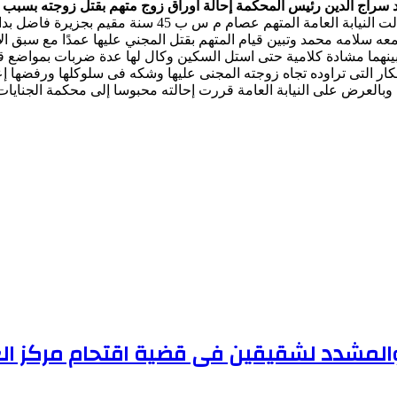
سراج الدين رئيس المحكمة إحالة أوراق زوج متهم بقتل زوجته بسبب خ
البداية عندما أحالت النيابة العامة المتهم ع
ه سلامه محمد وتبين قيام المتهم بقتل المجني عليها عمدًا مع سبق الإ
نهما مشادة كلامية حتى استل السكين وكال لها عدة ضربات بمواضع ق
كار التى تراوده تجاه زوجته المجنى عليها وشكه فى سلوكلها ورفضها إعط
 وبالعرض على النيابة العامة قررت إحالته محبوسا إلى محكمة الجنايا
د والمشدد لشقيقين فى قضية اقتحام مركز الع