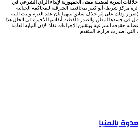
لافات أسرية لفضيلة مفتى الجمهورية لإبداء الرأي الشرعي في
صام م س ب 45 سنة مقيم بجزيرة فاضل بدائرة مركز شرطة أبو كبير بمحافظة الشرقية للمحاكمة الجنائية
صرار وذلك على إثر خلاف سابق بينهما بأن عقد العزم وبيت النية
تل فى جسدها البطن والصدر فلفظت أنفاسها الأخيرة فى الحال هذا
ائه حقوقه الشرعية وبتقنين الإجراءات نفاذا لإذن النيابة العامة
ت التي أصدرت قرارها المتقدم
دوة بالمنيا