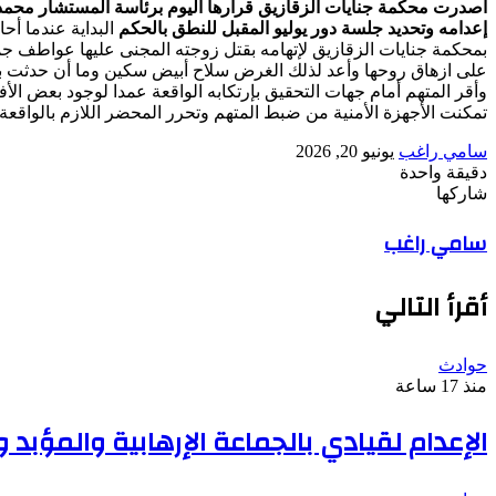
أصدرت محكمة جنايات الزقازيق قرارها اليوم برئاسة المستشار محمد 
إعدامه وتحديد جلسة دور يوليو المقبل للنطق بالحكم
بمحكمة جنايات الزقازيق لإتهامه بقتل زوجته المجنى عليها عواطف جمع
على ازهاق روحها وأعد لذلك الغرض سلاح أبيض سكين وما أن حدثت بي
وأقر المتهم أمام جهات التحقيق بإرتكابه الواقعة عمدا لوجود بعض الأف
تمكنت الأجهزة الأمنية من ضبط المتهم وتحرر المحضر اللازم بالواقعة
أرسل
سامي راغب
يونيو 20, 2026
بريدا
دقيقة واحدة
‫Pocket
‫X
لاين
ڤايبر
تيلقرام
لينكدإن
واتساب
فيسبوك
بينتيريست
إلكترونيا
شاركها
Odnoklassniki
‫Pocket
‫X
طباعة
لينكدإن
فيسبوك
مشاركة
بينتيريست
سامي راغب
عبر
البريد
أقرأ التالي
حوادث
منذ 17 ساعة
الإعدام لقيادي بالجماعة الإرهابية والمؤب