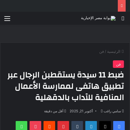
بحث عن
الق
الرئيسية
/
فن
فن
ضبط 11 سيدة يستقطبن الرجال عبر
تطبيق هاتفى لممارسة الأعمال
المنافية للآداب بالدقهلية
أرسل
سامي راغب
أكتوبر 21, 2025
أقل من دقيقة
بريدا
فيسبوك
‫X
لينكدإن
بينتيريست
‫Pocket
واتساب
إلكترونيا