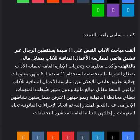
تيلقرام
ڤايبر
لاين
كتب .. سامى راغب العمده
ألقت مباحث الآداب القبض على 11 سيدة يستقطبن الرجال عبر
تطبيق هاتفي لممارسة الأعمال المنافية للآداب بمقابل مالى
بالدقهلية
وأكدت معلومات وتحريات الإدارة العامة لحماية الآداب
بقطاع الشرطة المتخصصة استخدام 11 سيدة لـ 5 منهن معلومات
جنائية تطبيق هاتفي للإعلان عن ممارسة الأعمال المنافية للآداب
لراغبى المتعة مقابل مبالغ مالية وبدون تمييز ضُبطت المتهمات
بنطاق محافظة الدقهلية وبمواجهتهن اعترفن بممارستهن نشاطهن
الإجرامى على النحو المشار إليه تم اتخاذ الإجراءات القانونية تجاه
المتهمات و إحالتهن للنيابة العامة لمباشرة التحقيقات
فيسبوك
‫X
لينكدإن
بينتيريست
klassniki