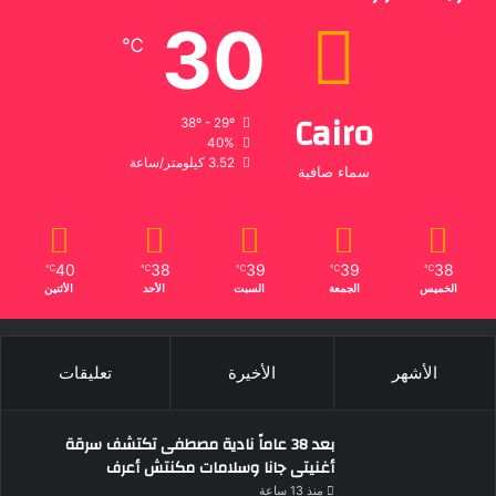
30
℃
Cairo
38º - 29º
40%
3.52 كيلومتر/ساعة
سماء صافية
40
38
39
39
38
℃
℃
℃
℃
℃
الخميس
الجمعة
السبت
الأحد
الأثنين
الأشهر
الأخيرة
تعليقات
بعد 38 عاماً نادية مصطفى تكتشف سرقة
أغنيتى جانا وسلامات مكنتش أعرف
منذ 13 ساعة