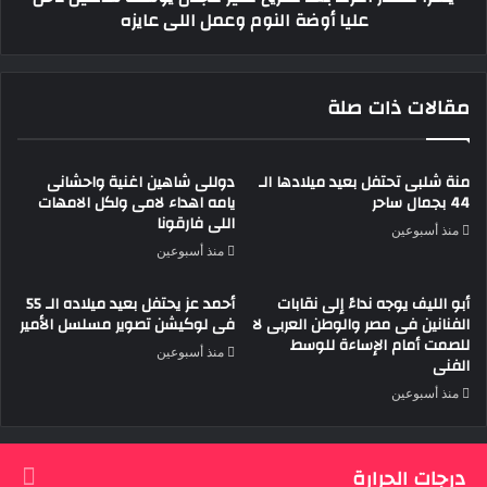
عليا أوضة النوم وعمل اللى عايزه
عليا
أوضة
النوم
وعمل
مقالات ذات صلة
اللى
عايزه
منة شلبى تحتفل بعيد ميلادها الـ
دوللى شاهين اغنية واحشانى
44 بجمال ساحر
يامه اهداء لامى ولكل الامهات
اللى فارقونا
منذ أسبوعين
منذ أسبوعين
أبو الليف يوجه نداءً إلى نقابات
أحمد عز يحتفل بعيد ميلاده الـ 55
الفنانين فى مصر والوطن العربى لا
فى لوكيشن تصوير مسلسل الأمير
للصمت أمام الإساءة للوسط
منذ أسبوعين
الفنى
منذ أسبوعين
درجات الحرارة