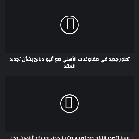
جديد
في
مفاوضات
الأهلي
مع
أليو
ديانج
بشأن
تطور جديد في مفاوضات الأهلي مع أليو ديانج بشأن تجديد
تجديد
العقد
العقد
يسرا
تتصدر
الترند
بعد
تصريح
مثير
للجدل
يوسف
شاهين
يسرا تتصدر الترند بعد تصريح مثير للجدل يوسف شاهين دخل
دخل