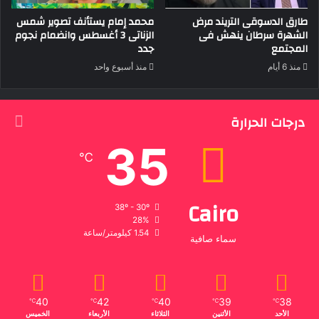
طارق الدسوقى التريند مرض
محمد إمام يستأنف تصوير شمس
الشهرة سرطان ينهش فى
الزناتى 3 أغسطس وانضمام نجوم
المجتمع
جدد
منذ 6 أيام
منذ أسبوع واحد
درجات الحرارة
35
℃
Cairo
38º - 30º
28%
1.54 كيلومتر/ساعة
سماء صافية
40
42
40
39
38
℃
℃
℃
℃
℃
الأحد
الأثنين
الثلاثاء
الأربعاء
الخميس