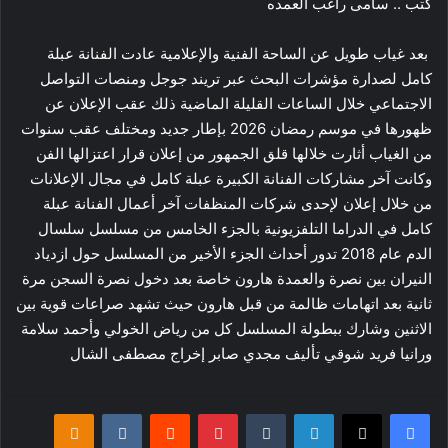
كتب .. سامى راغب العمده
بعد غياب طويل عن الساحة الفنية والإعلامية عادت الفنانة عبلة
كامل لصدارة مؤشرات البحث عبر تريند جوجل ومنصات التواصل
الاجتماعي خلال الساعات القليلة الماضية ذلك عقب الإعلان عن
ظهورها في موسم رمضان 2026 بإطار جديد ومختلف عقب سنوات
من الغياب أثارت خلالها قلق الجمهور من إعلان قرار اعتزالها الفن
وكانت آخر مشاركات الفنانة الكبيرة عبلة كامل في مجال الإعلانات
من خلال إعلان لإحدى شركات المنظفات آخر أعمال الفنانة عبلة
كامل في الدراما التلفزيونية بالجزء الخامس من مسلسل سلسال
الدم عام 2018 تدور أحداث الجزء الأخير من المسلسل حول ازدياد
النيران بين نصرة والعمدة هارون خاصة بعد دخول نصرة السجن مرة
ثانية بعد اتهامات ظالمة من قبل هارون حيث تشهد صراعات قوية بين
الاثنين وشارك ببطولة المسلسل كل من رياض الخولي وأحمد سلامة
ورانيا فريد شوقي تأليف مجدي صابر إخراج مصطفى الشال
فيسبوك
‫X
لينكدإن
بينتيريست
klassniki