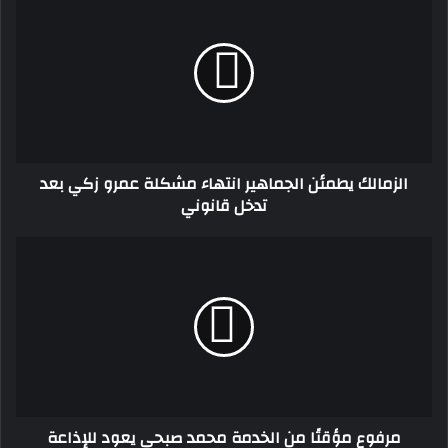
يطمئن
الجماهير
انتهاء
مشكلة
عمرو
زكي
بعد
تدخل
الزمالك يطمئن الجماهير انتهاء مشكلة عمرو زكي بعد
قانوني
تدخل قانوني
مرفوع
مؤقتًا
من
الخدمة
محمد
صبحى
يعود
للإذاعة
بمسلسل
مرفوع مؤقتًا من الخدمة محمد صبحى يعود للإذاعة
جديد