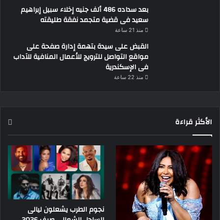
بعد سداده 486 ألف جنيه إخلاء سبيل إبراهيم
سعيد فى قضية متجمد نفقة طليقته
منذ 21 ساعة
القبض على سيدة بتهمة إدارة صفحة على
مواقع التواصل للترويج للأعمال المنافية للآداب
فى الإسكندرية
منذ 22 ساعة
الأكثر قراءة
نجوم الطرب يشعلون ليالى