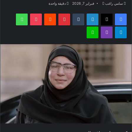
أرسل
سامي راغب
فبراير 7, 2026
دقيقة واحدة
بريدا
فيسبوك
‫X
لينكدإن
بينتيريست
‫Pocket
واتساب
إلكترونيا
تيلقرام
ڤايبر
لاين