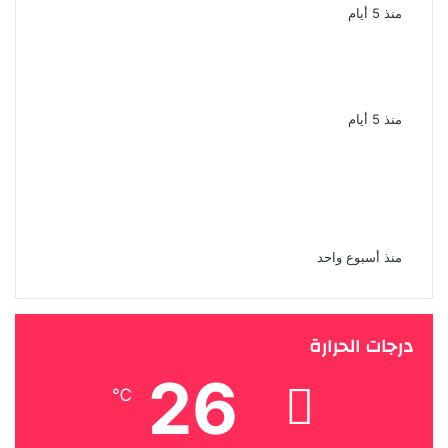
منذ 5 أيام
طارق الدسوقى التريند مرض الشهرة
سرطان ينهش فى المجتمع
منذ 5 أيام
محمد إمام يستأنف تصوير شمس
الزناتى 3 أغسطس وانضمام نجوم
جدد
منذ أسبوع واحد
درجات الحرارة
26
℃