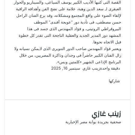
القصة التى كتبها الأديب الكبير يوسف السباعى، والسيناريو والحوار
العبقرى لـ سعد الدين وهبة، علامة على نضج الفن وأهدافه الراقية
لإلقاء الضوء على واقع المجتمع ومشكلاته، وقد برع الفنان الراحل
حسن مصطفى، فى تأدية دور “عويجة أفندى” الموظف
البيروقراطي الروتينى، و فؤاد المهندس الذى جسد فى هذا
المشهد دور المدير الجديد والعقلية الناجحة التى تقدر كل خطوة
قبل الاتجاه نحوها.
ويعتبر فؤاد المهندس صاحب الدور التنويرى الذى لايمكن نسيانه ولا
زال الفنان الكبير حاضراً فى وجدان وذاكرة المصريين، من خلال
البرنامج الإذاعى الشهير «كلمتين وبس».
أرسل
دقيقة واحدة
زينب غازي
سبتمبر 16, 2025
‫X
فيسبوك
لينكدإن
لاين
ڤايبر
‫Pocket
واتساب
تيلقرام
بينتيريست
بريدا
إلكترونيا
شاركها
‫X
فيسبوك
لينكدإن
طباعة
بينتيريست
‫Pocket
مشاركة
Odnoklassniki
عبر
البريد
زينب غازي
صحفية بجريدة بوابة مصر الإخبارية
موقع
الويب