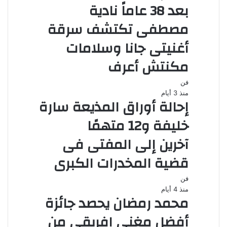
بعد 38 عاماً نادية
مصطفى تكتشف سرقة
أغنيتى جانا وسلامات
مكنتش أعرف
فن
منذ 3 أيام
إحالة أوراق المذيعة سارة
خليفة و12 متهمًا
آخرين إلى المفتى فى
قضية المخدرات الكبرى
فن
منذ 4 أيام
محمد رمضان يحصد جائزة
أفضل مغنى إفريقى من