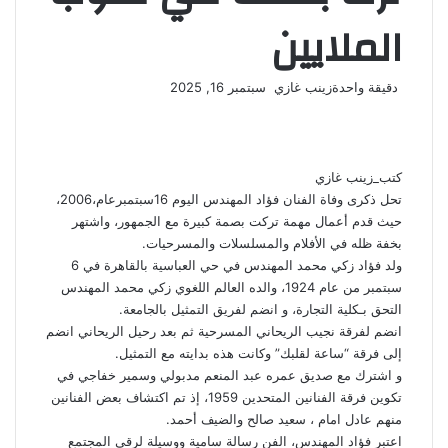
الملايين
أرسل
دقيقة واحدة
زينب غازي
سبتمبر 16, 2025
‫X
فيسبوك
لينكدإن
لاين
ڤايبر
‫Pocket
واتساب
تيلقرام
بينتيريست
بريدا
إلكترونيا
كتب_زينب غازي
تحل ذكرى وفاة الفنان فؤاد المهندس اليوم 16سبتمبرعام،2006،
حيث قدم أعمال مهمة تركت بصمة كبيرة مع الجمهور، واشتهر
بخفة ظله في الأفلام والمسلسلات والمسرحيات.
ولد فؤاد زكي محمد المهندس في حي العباسية بالقاهرة في 6
سبتمبر من عام 1924، والده العالم اللغوي زكي محمد المهندس
التحق بـكلية التجارة، و انضم لفريق التمثيل بالجامعة.
انضم لفرقة نجيب الريحاني المسرحية ثم بعد رحيل الريحاني انضم
إلى فرقة “ساعة لقلبك” وكانت هذه بدايته مع التمثيل.
و اشترك مع صديق عمره عبد المنعم مدبولي وسمير خفاجي في
تكوين فرقة الفنانين المتحدين 1959، إذ تم اكتشاف بعض الفنانين
منهم عادل امام ، سعيد صالح والضيف أحمد.
اعتبر فؤاد المهندس، الفن رسالة سامية ووسيلة لرقي المجتمع