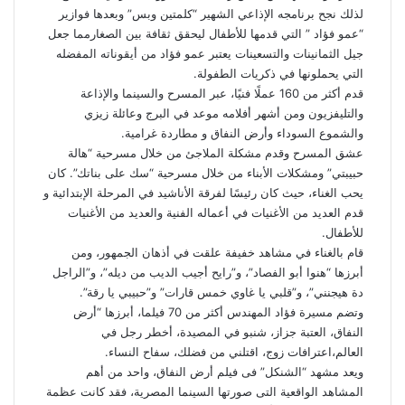
لذلك نجح برنامجه الإذاعي الشهير “كلمتين وبس” وبعدها فوازير
“عمو فؤاد ” التي قدمها للأطفال ليحقق ثقافة بين الصغارمما جعل
جيل الثمانينات والتسعينات يعتبر عمو فؤاد من أيقوناته المفضله
التي يحملونها في ذكريات الطفولة.
قدم أكثر من 160 عملًا فنيًا، عبر المسرح والسينما والإذاعة
والتليفزيون ومن أشهر أفلامه موعد في البرج وعائلة زيزي
والشموع السوداء وأرض النفاق و مطاردة غرامية.
عشق المسرح وقدم مشكلة الملاجئ من خلال مسرحية “هالة
حبيبتي” ومشكلات الأبناء من خلال مسرحية “سك على بناتك”. كان
يحب الغناء، حيث كان رئيسًا لفرقة الأناشيد في المرحلة الإبتدائية و
قدم العديد من الأغنيات في أعماله الفنية والعديد من الأغنيات
للأطفال.
قام بالغناء في مشاهد خفيفة علقت في أذهان الجمهور، ومن
أبرزها “هنوا أبو الفصاد”، و”رايح أجيب الديب من ديله”، و”الراجل
دة هيجنني”، و”قلبي يا غاوي خمس قارات” و”حبيبي يا رقة”.
وتضم مسيرة فؤاد المهندس أكثر من 70 فيلما، أبرزها “أرض
النفاق، العتبة جزاز، شنبو في المصيدة، أخطر رجل في
العالم،اعترافات زوج، اقتلني من فضلك، سفاح النساء.
ويعد مشهد “الشنكل” فى فيلم أرض النفاق، واحد من أهم
المشاهد الواقعية التى صورتها السينما المصرية، فقد كانت عظمة