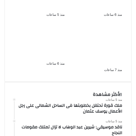
الساحل الشمالى صيف
الوهاب لا تزال تمتلك
2026 ينبض بالحياة
مقومات النجاح
منذ 6 ساعات
منذ 5 ساعات
القبض على سيدة بتهمة
بعد سداده 486 ألف جنيه
إدارة صفحة على مواقع
إخلاء سبيل إبراهيم سعيد
التواصل للترويج للأعمال
فى قضية متجمد نفقة
المنافية للآداب فى
طليقته
الإسكندرية
منذ 6 ساعات
منذ 7 ساعات
الأكثر مشاهدة
منذ 5 ساعات
ملك قورة تحتفل بخطوبتها فى الساحل الشمالى على رجل
الأعمال يوسف عثمان
منذ 5 ساعات
ناقد موسيقي: شيرين عبد الوهاب لا تزال تمتلك مقومات
النجاح