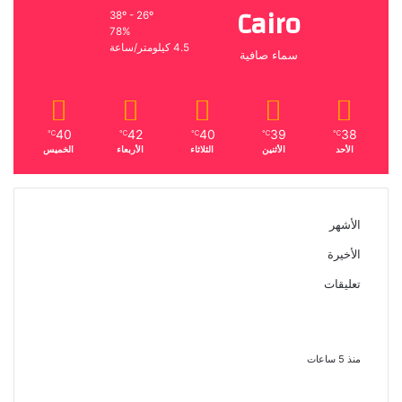
Cairo
38º - 26º
78%
4.5 كيلومتر/ساعة
سماء صافية
40
42
40
39
38
℃
℃
℃
℃
℃
الأحد
الأثنين
الثلاثاء
الأربعاء
الخميس
الأشهر
الأخيرة
تعليقات
ملك قورة تحتفل بخطوبتها فى الساحل
الشمالى على رجل الأعمال يوسف
عثمان
منذ 5 ساعات
ناقد موسيقي: شيرين عبد الوهاب لا