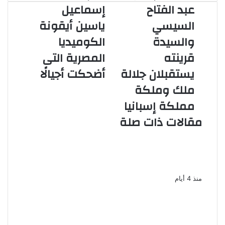
الرئيس
ميلاد
عبد الفتاح
إسماعيل
عبد
إسماعيل
السيسي
ياسين أيقونة
الفتاح
ياسين
السيسي
أيقونة
والسيدة
الكوميديا
والسيدة
الكوميديا
قرينته
المصرية التى
قرينته
المصرية
يستقبلان
التى
يستقبلان جلالة
أضحكت أجيالًا
جلالة
أضحكت
ملك وملكة
ملك
أجيالًا
وملكة
مملكة إسبانيا
مملكة
مقالات ذات صلة
إسبانيا
لماذا اعتذرت يسرا عن عدم حضور
جنازة شقيق محمد هنيدى
منذ 4 أيام
طلاق حمدى الميرغنى وإسراء عبد
الفتاح بعد 10 سنوات زواج