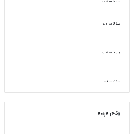
منذ 5 ساعات
نجوم الطرب يشعلون ليالى الساحل
الشمالى صيف 2026 ينبض بالحياة
منذ 6 ساعات
بعد سداده 486 ألف جنيه إخلاء سبيل
إبراهيم سعيد فى قضية متجمد نفقة
طليقته
منذ 6 ساعات
القبض على سيدة بتهمة إدارة صفحة
على مواقع التواصل للترويج للأعمال
المنافية للآداب فى الإسكندرية
منذ 7 ساعات
الأكثر قراءة
نجوم الطرب يشعلون ليالى
ناقد موسيقي: شيرين عبد