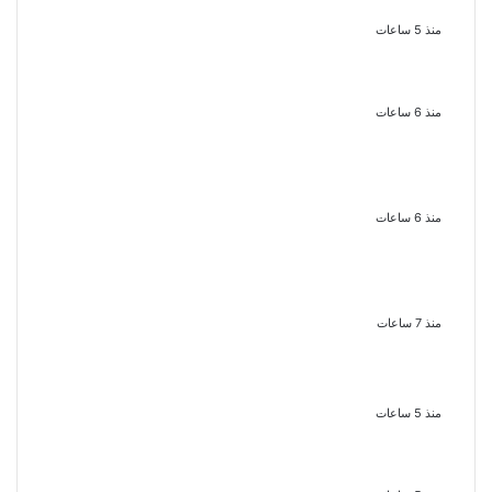
تزال تمتلك مقومات النجاح
منذ 5 ساعات
نجوم الطرب يشعلون ليالى الساحل
الشمالى صيف 2026 ينبض بالحياة
منذ 6 ساعات
بعد سداده 486 ألف جنيه إخلاء سبيل
إبراهيم سعيد فى قضية متجمد نفقة
طليقته
منذ 6 ساعات
القبض على سيدة بتهمة إدارة صفحة
على مواقع التواصل للترويج للأعمال
المنافية للآداب فى الإسكندرية
منذ 7 ساعات
ملك قورة تحتفل بخطوبتها فى الساحل
الشمالى على رجل الأعمال يوسف
عثمان
منذ 5 ساعات
ناقد موسيقي: شيرين عبد الوهاب لا
تزال تمتلك مقومات النجاح