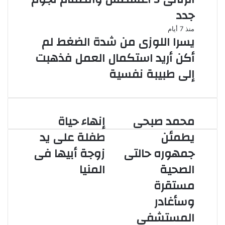
جدد
منذ 7 أيام
يسرا اللوزى من شدة الضغط لم
أكن أريد استكمال العمل فذهبت
إلى طبيبة نفسية
محمد صبحى
إنهاء حياة
محمد
إنهاء
صبحى
حياة
يطمئن
طفلة على يد
يطمئن
طفلة
جمهوره حالتى
زوجة أبيها فى
جمهوره
على
حالتى
يد
الصحية
المنيا
الصحية
زوجة
مستقرة
مستقرة
أبيها
وسأغادر
فى
وسأغادر
المستشفى
المنيا
المستشفى
قريبًا