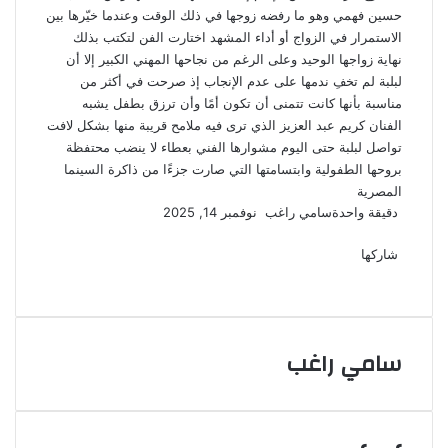
حسين فهمي وهو ما رفضه زوجها في ذلك الوقت وعندما خيّرها بين
الاستمرار في الزواج أو أداء المشهد اختارت الفن لتكتب بذلك
نهاية زواجها الوحيد وعلى الرغم من نجاحها المهني الكبير إلا أن
لبلبة لم تخفِ ندمها على عدم الإنجاب إذ صرحت في أكثر من
مناسبة بأنها كانت تتمنى أن تكون أمًا وأن ترزق بطفل يشبه
الفنان كريم عبد العزيز الذي ترى فيه ملامح قريبة منها بشكل لافت
تواصل لبلبة حتى اليوم مشوارها الفني بعطاء لا ينضب محتفظة
بروحها الطفولية وابتسامتها التي صارت جزءًا من ذاكرة السينما
المصرية
أرسل
دقيقة واحدة
سامي راغب
نوفمبر 14, 2025
‫X
فيسبوك
لينكدإن
لاين
ڤايبر
‫Pocket
واتساب
تيلقرام
بينتيريست
بريدا
إلكترونيا
شاركها
‫X
فيسبوك
لينكدإن
طباعة
بينتيريست
‫Pocket
مشاركة
Odnoklassniki
عبر
البريد
سامي راغب