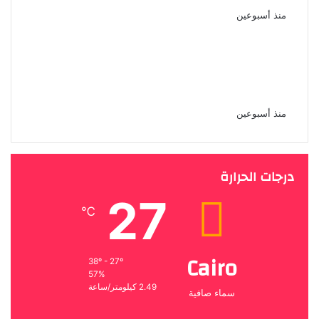
منذ أسبوعين
دوللى شاهين اغنية واحشانى يامه
اهداء لامى ولكل الامهات اللى
فارقونا
منذ أسبوعين
درجات الحرارة
27
℃
Cairo
38º - 27º
57%
2.49 كيلومتر/ساعة
سماء صافية