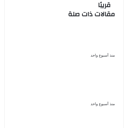
قريبًا
مقالات ذات صلة
بعد غياب 6 سنوات الفنانة نورهان
تكشف ابتعدت عن التمثيل من أجل
ابنى
منذ أسبوع واحد
حبس ياسمينا المصرى شهرًا
وتغريمها 15 ألف جنيه فى قضية
سب وقذف اشرف زكى نقيب المهن
التمثيلية
منذ أسبوع واحد
منة شلبى تحتفل بعيد ميلادها الـ 44
بجمال ساحر