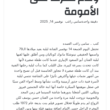
الأمومة
أرسل
دقيقة واحدة
سامي راغب
نوفمبر 14, 2025
‫X
فيسبوك
لينكدإن
لاين
ڤايبر
‫Pocket
واتساب
تيلقرام
بينتيريست
بريدا
إلكترونيا
كتب .. سامى راغب العمده
تحتفل اليوم الجمعة 14 نوفمبر الفنانة لبلبة بعيد ميلادها الـ79
واسمها الحقيقي نينوشكا مانوك كوباليان ومن أطلق عليها لقبها
لبلبة الفنان أبو السعود الإبياري عندما كانت طفلة صغيرة لأنها
كانت تتحدث بسرعة كبيرة، مثل اللبلب كما بدأت لبلبة رحلتها الفنية
منذ أن كانت طفلة صغيرة لا تتجاوز الخامسة قبل أن تصبح واحدة
من أشهر نجمات جيلها وأكثرهن تأثيرًا على الشاشة تنتمي لبلبة
لأسرة فنية ذات جذور أرمينية وكانت نشأتها وسط أجواء الفن سببًا
في صقل موهبتها المبكرة خاصة أنها ابنة خالة النجمتين فيروز
ونيللي، اللتين أشعلتا بدورهما شاشة السينما في زمن المجد
والنجومية تزوجت لبلبة مرة واحدة من الفنان حسن يوسف لكن
الزواج لم يدم طويلًا فخلال تصوير فيلم بنت بديعة عام 1972 طلب
المخرج الراحل حسن الإمام إضافة مشهد قبلة بينها وبين الفنان