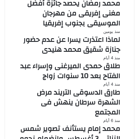
محمد رمضان يحصد جائزة أفضل
مغنى إفريقى من مهرجان
الموسيقى بجنوب إفريقيا
منذ يومين
لماذا اعتذرت يسرا عن عدم حضور
جنازة شقيق محمد هنيدى
منذ 4 أيام
طلاق حمدى الميرغنى وإسراء عبد
الفتاح بعد 10 سنوات زواج
منذ 4 أيام
طارق الدسوقى التريند مرض
الشهرة سرطان ينهش فى
المجتمع
منذ 6 أيام
محمد إمام يستأنف تصوير شمس
الزناتى 3 أغسطس وانضمام نجوم