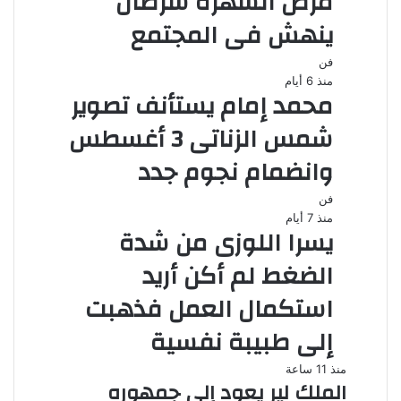
مرض الشهرة سرطان
ينهش فى المجتمع
فن
منذ 6 أيام
محمد إمام يستأنف تصوير
شمس الزناتى 3 أغسطس
وانضمام نجوم جدد
فن
منذ 7 أيام
يسرا اللوزى من شدة
الضغط لم أكن أريد
استكمال العمل فذهبت
إلى طبيبة نفسية
منذ 11 ساعة
الملك لير يعود إلى جمهوره