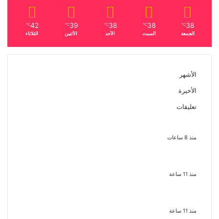
42
39
38
38
38
℃
℃
℃
℃
℃
الجمعة
السبت
الأحد
الأثنين
الثلاثاء
الأشهر
الأخيرة
تعليقات
بعد موسم واحد.. الأهلي يعلن رحيل
محمد علي بن رمضان
منذ 8 ساعات
الملك لير يعود إلى جمهوره بالقاهرة
على خشبة المسرح القومى بالعتبة
منذ 11 ساعة
سحر رامى تؤكد أنها لم تعتزل الفن وكل
ما تردد عن ابتعادى مجرد شائعات
منذ 11 ساعة