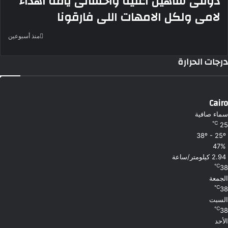
دوللى شاهين اغنية واحشانى يامه اهداء
لامى ولكل الامهات اللى فارقونا
منذ أسبوعين
درجات الحرارة
Cairo
سماء صافية
℃
25
38º - 25º
47%
2.94 كيلومتر/ساعة
℃
38
الجمعة
℃
38
السبت
℃
38
الأحد