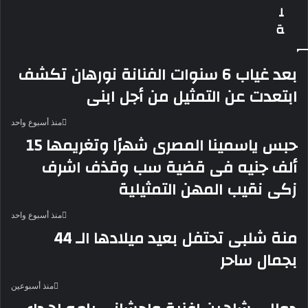
ل
عن
ة
عبدالعزيز
مخيون
بشكل
بعد غياب 6 سنوات الفنانة نورهان تكشف
غير
لائق
ابتعدت عن التمثيل من أجل ابنى
منذ أسبوع واحد
حبس ياسمينا المصرى شهرًا وتغريمها 15
ألف جنيه فى قضية سب وقذف اشرف
زكى نقيب المهن التمثيلية
منذ أسبوع واحد
منة شلبى تحتفل بعيد ميلادها الـ 44
بجمال ساحر
منذ أسبوعين