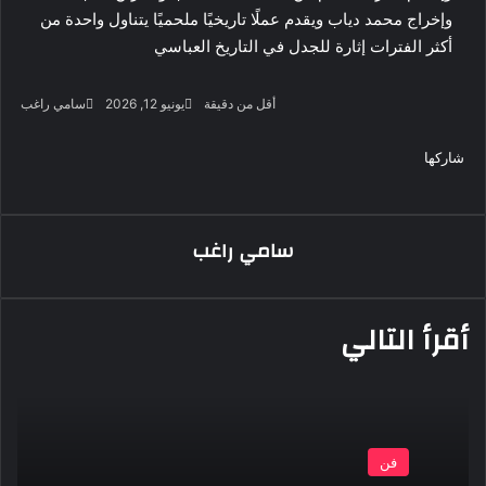
وإخراج محمد دياب ويقدم عملًا تاريخيًا ملحميًا يتناول واحدة من
أكثر الفترات إثارة للجدل في التاريخ العباسي
أرس
أقل من دقيقة
يونيو 12, 2026
سامي راغب
بريد
‫X
فيسبوك
لينكدإن
لاين
ڤايبر
‫Pocket
واتساب
تيلقرام
بينتيريست
إلكت
شاركها
‫X
فيسبوك
لينكدإن
طباعة
بينتيريست
‫Pocket
مشاركة
Odnoklassniki
عبر
البريد
سامي راغب
أقرأ التالي
فن