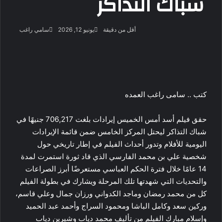
شباك التذاكر
أرسل
أقل من دقيقة
يونيو 12, 2026
سامي راغب
بريدا
‫X
فيسبوك
لينكدإن
لاين
ڤايبر
‫Pocket
واتساب
تيلقرام
بينتيريست
إلكتروني
كتب .. سامى راغب العمده
حقق فيلم أسد أمس الخميس إيرادات بلغت 706,217 جنيهًا في
شباك التذاكر ليحتل المركز الخامس ضمن قائمة الإيرادات
اليومية للأفلام وتدور أحداث الفيلم في إطار تاريخي حول
شخصية علي بن محمد الفارسي الذي قاد ثورة استمرت لمدة
14 عامًا خلال فترة الحكم العباسي مستعرضًا أبرز الصراعات
والتحديات التي شهدتها تلك المرحلة ويشارك في بطولة الفيلم
كل من محمد رمضان وماجد الكدواني ورزان جمال وعلي قاسم،
وركين سعد وكامل الباشا ومحمود السراج وأحمد عبد الحميد
وإسلام مبارك الفيلم من تأليف محمد دياب وشيرين دياب