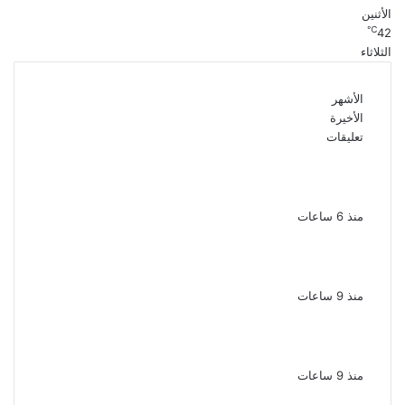
الأثنين
℃
42
الثلاثاء
الأشهر
الأخيرة
تعليقات
بعد موسم واحد.. الأهلي يعلن رحيل محمد علي بن
رمضان
منذ 6 ساعات
الملك لير يعود إلى جمهوره بالقاهرة على خشبة
المسرح القومى بالعتبة
منذ 9 ساعات
سحر رامى تؤكد أنها لم تعتزل الفن وكل ما تردد
عن ابتعادى مجرد شائعات
منذ 9 ساعات