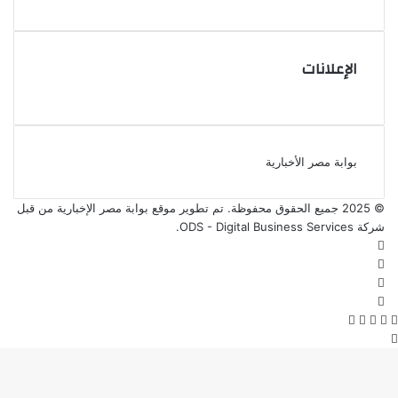
الإعلانات
بوابة مصر الأخبارية
© 2025 جميع الحقوق محفوظة. تم تطوير موقع بوابة مصر الإخبارية من قبل
شركة ODS - Digital Business Services
.
فيسبوك
‫X
‫YouTube
انستقرام
‫X
فيسبوك
واتساب
ڤايبر
تيلقرام
زر
الذهاب
إلى
الأعلى