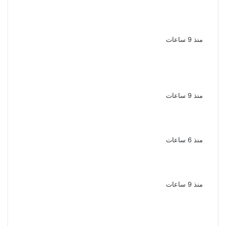
الإعدام لقيادي بالجماعة الإرهابية والمؤبد
والمشدد لشقيقين فى قضية اقتحام مركز
العدوة بالمنيا
منذ 9 ساعات
السجن المشدد 15 عاما لعامل وسائق
لاتهامهما بخطف طفل وهتك عرضه بشبرا
الخيمة
منذ 9 ساعات
بعد موسم واحد.. الأهلي يعلن رحيل محمد علي بن
رمضان
منذ 6 ساعات
الملك لير يعود إلى جمهوره بالقاهرة على خشبة
المسرح القومى بالعتبة
منذ 9 ساعات
سحر رامى تؤكد أنها لم تعتزل الفن وكل ما تردد
عن ابتعادى مجرد شائعات