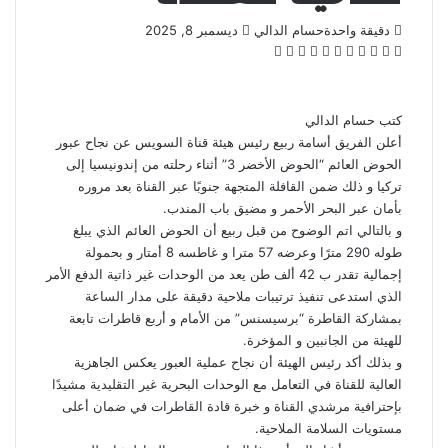
أرسل
دقيقة واحدة
حسام الدالي
ديسمبر 8, 2025
‫X
فيسبوك
لينكدإن
بينتيريست
‫Pocket
واتساب
ڤايبر
تيلقرام
لاين
بريدا
إلكترونيا
كتب حسام الدالي
أعلن الفريق أسامة ربيع رئيس هيئة قناة السويس عن نجاح عبور
الحوض العائم “الحوض الأخضر 3” أثناء رحلته من إندونيسيا إلى
تركيا و ذلك ضمن القافلة المتجهة جنوبًا عبر القناة بعد مروره
بأمان عبر البحر الأحمر و مضيق باب المندب.
و بالتالي اتم الوضوح من قبل ربيع أن الحوض العائم الذي يبلغ
طوله 290 مترًا وعرضه 57 مترا و غاطسه 8 أمتار و بحمولة
إجمالية تقدر ب 42 ألف طن يعد من الوحدات غير ذاتية الدفع الأمر
الذي استدعى تنفيذ ترتيبات ملاحية دقيقة على مدار الساعة
بمشاركة القاطرة “برسيسنس” من الأمام و أربع قاطرات تابعة
للهيئة من الجانبين و المؤخرة.
و بذلك أكد رئيس الهيئة أن نجاح عملية العبور يعكس الجاهزية
العالية للقناة في التعامل مع الوحدات البحرية غير التقليدية مشيدًا
بإحترافية مرشدي القناة و خبرة قادة القاطرات في ضمان أعلى
مستويات السلامة الملاحية.