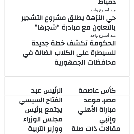
دمياط
منذ أسبوع واحد
حي النزهة يطلق مشروع التشجير
بالتعاون مع مبادرة “شجرها”
منذ أسبوع واحد
الحكومة تكشف خطة جديدة
للسيطرة على الكلاب الضالة في
محافظات الجمهورية
كأس عاصمة
الرئيس عبد
كأس
الرئيس
عاصمة
عبد
مصر، موعد
الفتاح السيسي
مصر،
الفتاح
مباراة الأهلي
يجتمع برئيس
موعد
السيسي
مباراة
يجتمع
وإنبي
مجلس الوزراء
الأهلي
برئيس
مقالات ذات صلة
ووزير التربية
وإنبي
مجلس
الوزراء