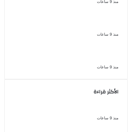
منذ 9 ساعات
الإعدام لقيادي بالجماعة الإرهابية والمؤبد
والمشدد لشقيقين فى قضية اقتحام مركز
العدوة بالمنيا
منذ 9 ساعات
السجن المشدد 15 عاما لعامل وسائق
لاتهامهما بخطف طفل وهتك عرضه بشبرا
الخيمة
منذ 9 ساعات
الأكثر قراءة
الملك لير يعود إلى جمهوره بالقاهرة على خشبة
المسرح القومى بالعتبة
منذ 9 ساعات
سحر رامى تؤكد أنها لم تعتزل الفن وكل ما تردد