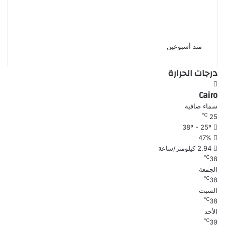
الأرصاد تكشف موعد تراجع الحرارة
بعد الارتفاع المؤقت
منذ أسبوعين
درجات الحرارة
Cairo
سماء صافية
℃
25
38º - 25º
47%
2.94 كيلومتر/ساعة
℃
38
الجمعة
℃
38
السبت
℃
38
الأحد
℃
39