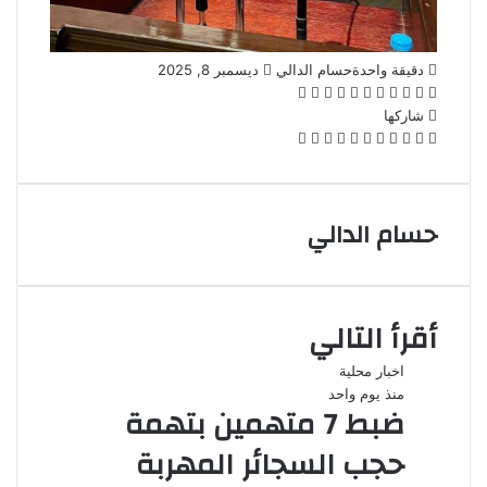
أرسل
دقيقة واحدة
حسام الدالي
ديسمبر 8, 2025
‫X
فيسبوك
لينكدإن
بينتيريست
‫Pocket
واتساب
ڤايبر
تيلقرام
لاين
بريدا
إلكترونيا
شاركها
‫X
فيسبوك
لينكدإن
بينتيريست
‫Pocket
طباعة
مشاركة
Odnoklassniki
عبر
البريد
حسام الدالي
أقرأ التالي
اخبار محلية
منذ يوم واحد
ضبط 7 متهمين بتهمة
حجب السجائر المهربة