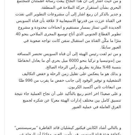
و من حيث أشار إلى أن هذا النجاح يبعث رسالة اطمئنان للمجتمع
البحري بشأن استقرار حركة الملاحة في المنطقة.
و جدير بالذكر ان ربيع اشار إلى أن مشروعات التطوير التي نفذت
في القناة عززت من قدرتها الاستيعابية لا علاقة بأن قناة السويس
الجديدة التي تمتاز بمسار مستقيم و انحناءات محدودة و مشروع
تطوير القطاع الجنوبي الذي أتاح توسيع المجرى الملاحي بنحو 40
مترًا ما مكّن القناة من استقبال سفن كانت تواجه صعوبة في
العبور سابقًا.
و من ثم لفت رئيس الهيئة إلى أن قناة السويس تختصر المسافة
بين إندونيسيا و تركيا بنحو 6000 ميل بحري أي ما يعادل انخفاضًا
بنسبة 48% مقارنة بطريق رأس الرجاء الصالح.
و بذلك هو ما ينعكس على تقليل زمن الرحلة و خفض التكاليف
التشغيلية و توفير الوقود إلى جانب خفض ما يقرب من 996 طنًا
من انبعاثات ثاني أكسيد الكربون.
و على صعيدًا اخر اختم ربيع بالتأكيد على أن نجاح العملية جاء نتيجة
تنسيق كامل بين مختلف إدارات الهيئة معربًا عن شكره لجميع
الفرق العاملة في عملية العبور
و بالتالي أشاد الكابتن فيكتور كيشليان قائد القاطرة “بيرسيستنس”
بكفاءة هيئة قناة السويس في تأمين العبور مؤكدًا أن الرحلة عبر