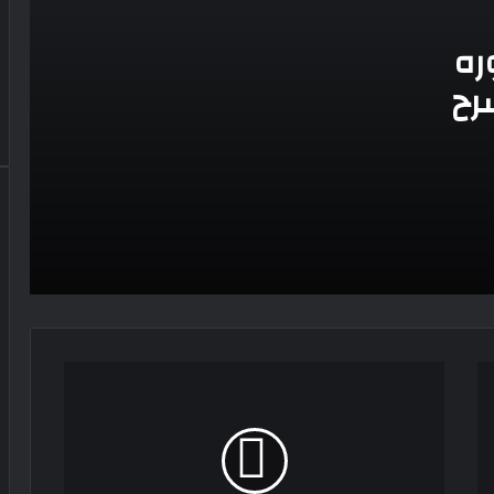
محمد رمضان يحصد جائزة أفضل مغنى
إفريقى من مهرجان الموسيقى بجنوب
إفريقيا
ره
رح
لماذا اعتذرت يسرا عن عدم حضور جنازة
شقيق محمد هنيدى
طلاق حمدى الميرغنى وإسراء عبد الفتاح
بعد 10 سنوات زواج
طارق الدسوقى التريند مرض الشهرة
سرطان ينهش فى المجتمع
ذكرى
محمد إمام يستأنف تصوير شمس الزناتى 3
رحيله
أغسطس وانضمام نجوم جدد
عزت
العلايلى
رمز
يسرا اللوزى من شدة الضغط لم أكن أريد
الإنسانية