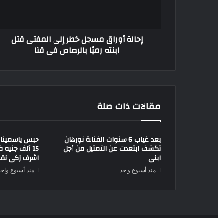
قتل
ابنته
رميًا
إحالة أوراق مسجل خطر إلى المفتى قتل
بالرصاص
ابنته رميًا بالرصاص فى قنا
فى
قنا
مقالات ذات صلة
بعد غياب 6 سنوات الفنانة نورهان
حبس ياسمينا ا
تكشف ابتعدت عن التمثيل من أجل
15 ألف جني
ابنى
اشرف زكى نقيب
منذ أسبوع واحد
منذ أسبوع واحد