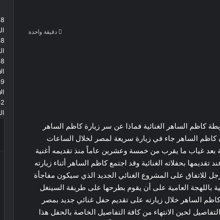
38
ال
دقيقة واحدة
38
‫Pocke
ال
38
ال
39
ال
42
الث
آت في خريطة كاظم الساهر الغنائية فماذا عن سر زيارة كاظم الساهر
 كاظم الساهر جاء في زيارة سريعة لمصر لخلال الساعات
 بعد غياب ما يقرب من خمسة وعشرين عاماً منذ تقديمه أغنية
د تقديمها بحفلاته الغنائية وقد اجتمع كاظم الساهر أثناء زيارته
 للاتفاق على المشروع الغنائي الجديد الذي سيكون مفاجأة
ة باللهجة العامية على أن يقوم بطرحها على طريقة السينغل
ق كاظم الساهر خلال زيارته على تقديم حفل غنائي جديد بمصر
فاصيل لحين الانتهاء من كافة التفاصيل الخاصة بالحفل هذا