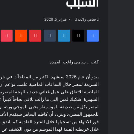
السبب
أرسل
سامي راغب
فبراير 5, 2026
بريدا
فيسبوك
‫X
لينكدإن
بينتيريست
t
إلكترونيا
كتب .. سامى راغب العمده
يبدو أن عام 2026 سيشهد الكثير من المفاج
السريعة لمصر خلال الساعات الماضية علمت نواعم أن
الماضية للاتفاق على عمل غنائي جديد باللهجة المصرية
الشهيرة أشكيك لمين التي ما زالت تلاقي نجاحاً كبيراً عن
لمصر بكل من صديقه الموسيقار يحيى الموجي ورضا رجل
للجمهور المصرى ويتردد أن كاظم الساهر سيقدم الأغني
فور الانتهاء من تسجيلها خلال الفترة القادمة كما اتف
خلال خريطته الفنية لهذا الموسم من دون الكشف عن الت