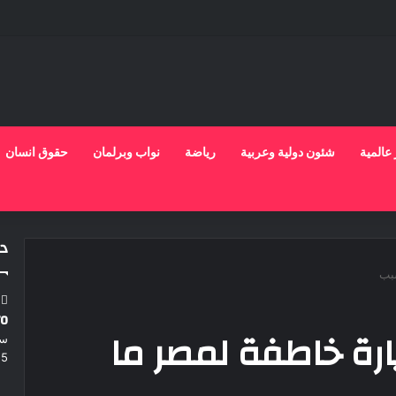
 عالمية
شئون دولية وعربية
رياضة
نواب وبرلمان
حقوق انسان
در
سبب
ro
رة خاطفة لمصر ما
سم
25