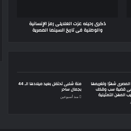
استكمال العمل فذهبت إلى طبيبة نفسية
والوطنية
فى
تاريخ
ذكرى رحيله عزت العلايلى رمز الإنسانية
السينما
والوطنية فى تاريخ السينما المصرية
المصرية
لمصرى شهرًا وتغريمها
منة شلبى تحتفل بعيد ميلادها الـ 44
ه فى قضية سب وقذف
بجمال ساحر
 المهن التمثيلية
منذ أسبوعين