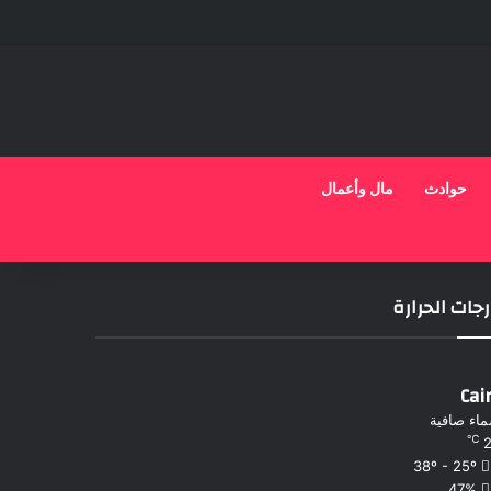
حوادث
مال وأعمال
جات الحرارة
Cai
اء صافية
℃
38º - 25º
47%