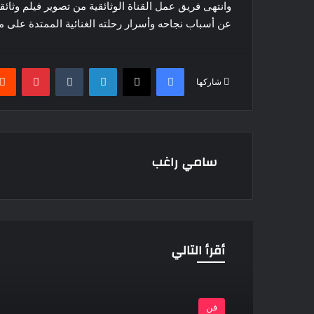
وانتهى فريق عمل القناة الوثائقية من تصوير فيلم وثا
عن أسباب نجاحه وأسرار رحلته الغنائية الممتدة على مد
فيسبوك
‫X
لينكدإن
بينتير
شاركها
سامي راغب
أقرأ التالي
فن