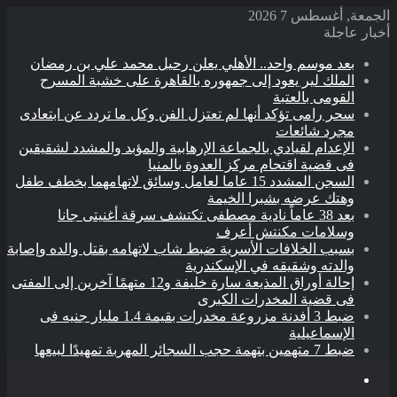
الجمعة, أغسطس 7 2026
أخبار عاجلة
بعد موسم واحد.. الأهلي يعلن رحيل محمد علي بن رمضان
الملك لير يعود إلى جمهوره بالقاهرة على خشبة المسرح
القومى بالعتبة
سحر رامى تؤكد أنها لم تعتزل الفن وكل ما تردد عن ابتعادى
مجرد شائعات
الإعدام لقيادي بالجماعة الإرهابية والمؤبد والمشدد لشقيقين
فى قضية اقتحام مركز العدوة بالمنيا
السجن المشدد 15 عاما لعامل وسائق لاتهامهما بخطف طفل
وهتك عرضه بشبرا الخيمة
بعد 38 عاماً نادية مصطفى تكتشف سرقة أغنيتى جانا
وسلامات مكنتش أعرف
بسبب الخلافات الأسرية ضبط شاب لاتهامه بقتل والده وإصابة
والدته وشقيقه في الإسكندرية
إحالة أوراق المذيعة سارة خليفة و12 متهمًا آخرين إلى المفتى
فى قضية المخدرات الكبرى
ضبط 3 أفدنة مزروعة مخدرات بقيمة 1.4 مليار جنيه فى
الإسماعيلية
ضبط 7 متهمين بتهمة حجب السجائر المهربة تمهيدًا لبيعها
القائمة