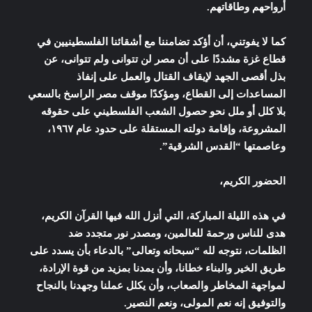
أرواحهم وطاقاتهم.
كما لا يفوتني، أن أؤكد تضامننا مع أشقائنا الفلسطينيين في
قطاع غزة مشددًا على أن مصر لن تتوانى ولم تتوانى، عن
بذل أقصى الجهد لإيقاف القتال والعمل على إنفاذ
المساعدات إلى القطاع، ومؤكدًا موقف مصر الراسخ بالسعي
بلا كلل أو ملل نحو حصول الشعب الفلسطيني على حقوقه
المشروعة، وإقامة دولته المستقلة على حدود عام ١٩٦٧،
وعاصمتها “القدس الشرقية”.
الحضور الكريم،
في هذه الليلة المباركة، التي أنزل الله فيها القرآن الكريم،
هدى للناس ورحمة للعالمين، ومصدر نور متجدد ضد
الظلمات، نتوجه لله “سبحانه وتعالى” بالدعاء بأن يسدد على
طريق الخير والبناء خطانا، وأن يمدنا بمزيد من قوة الإرادة،
لمواجهة المخاطر والصعاب، وأن يكلل عملنا وجهدنا بالنجاح
والتوفيق إنه نعم المولى، ونعم النصير.