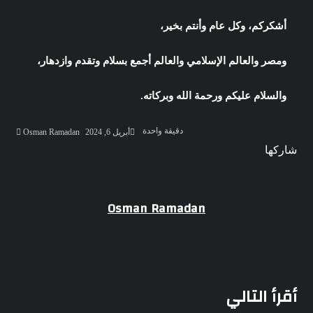
أشكركم، وكل عام وأنتم بخير،
ومصر والعالم الإسلامي والعالم أجمع بسلام وتقدم وازدهار،
والسلام عليكم ورحمة الله وبركاته.
أرسل
دقيقة واحدة
أبريل 6, 2024
Osman Ramadan
بريدا
‫Pocket
‫X
لاين
ڤايبر
تيلقرام
لينكدإن
واتساب
فيسبوك
بينتيريست
شاركها
إلكترو
Odnoklassniki
‫Pocket
‫X
طباعة
لينكدإن
فيسبوك
مشاركة
بينتيريست
عبر
البريد
Osman Ramadan
أقرأ التالي