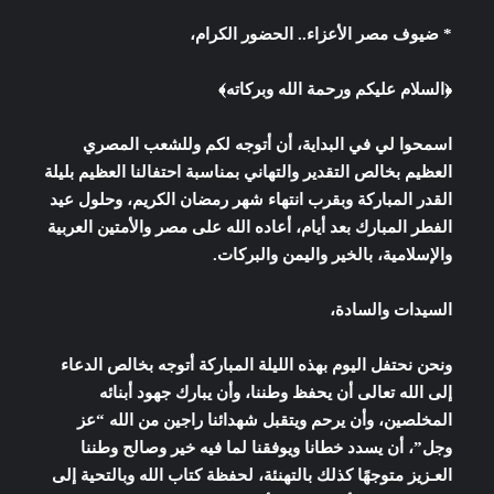
* ضيوف مصر الأعزاء.. الحضور الكرام،
﴿السلام عليكم ورحمة الله وبركاته﴾
اسمحوا لي في البداية، أن أتوجه لكم وللشعب المصري
العظيم بخالص التقدير والتهاني بمناسبة احتفالنا العظيم بليلة
القدر المباركة وبقرب انتهاء شهر رمضان الكريم، وحلول عيد
الفطر المبارك بعد أيام، أعاده الله على مصر والأمتين العربية
والإسلامية، بالخير واليمن والبركات.
السيدات والسادة،
ونحن نحتفل اليوم بهذه الليلة المباركة أتوجه بخالص الدعاء
إلى الله تعالى أن يحفظ وطننا، وأن يبارك جهود أبنائه
المخلصين، وأن يرحم ويتقبل شهدائنا راجين من الله “عز
وجل”، أن يسدد خطانا ويوفقنا لما فيه خير وصالح وطننا
العـزيز متوجهًا كذلك بالتهنئة، لحفظة كتاب الله وبالتحية إلى