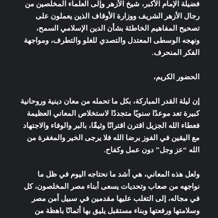
فضيلة الإمام الأكبر، شيخ الأزهر وإلى العلماء المخلصين من
رجال الأزهر الشريف ووزارة الأوقاف الذين يعملون على
تصحيح المفاهيم الخاطئة بشأن الدين الإسلامي السمح،
ونهجه الوسطى المعتدل والتصدي للغلو والتطرف، ومواجهة
الفكر المنحرف.
الحضور الكريم،
إن ليلة القدر المباركة، بكل ما تحمله من معان دينية وروحانية
كبيرة تعد موعدًا سنويًا متجددًا لاستخلاص المعاني العظيمة
فعطاء الله الجزيل اقترن اقترانًا وثيقًا، بالبر والوفاء والاجتهاد
مع اليقين في الفوز برضا الله فلا يرجى الخير والمغفرة من
الله “عز وجل” دون عمل وكفاح.
ولعل هذه المعاني، هي أشد ما نحتاجه اليوم في ظل ما
نواجهه من صعاب وتحديات يسعى أبناء مصر المخلصون، كل
في مجاله، إلى التغلب عليها مقدمين في سبيل أمن مصر
وسلامتها ورفعتها وبناء مستقبل يليق بها أثمانًا باهظة من