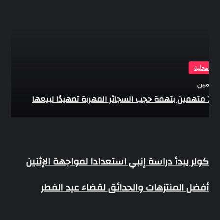
بار محلية
 يومين
جائر المهربة تمهيدًا لبيعها
كولر
كولر يبدأ دراسة إنبي استعدادا لمواجهة الإثنين
يبدأ
دراسة
أفضل
أفضل المنتزهات والحدائق لقضاء عيد الفطر
إنبي
المنتزهات
استعدادا
والحدائق
لمواجهة
لقضاء
الإثنين