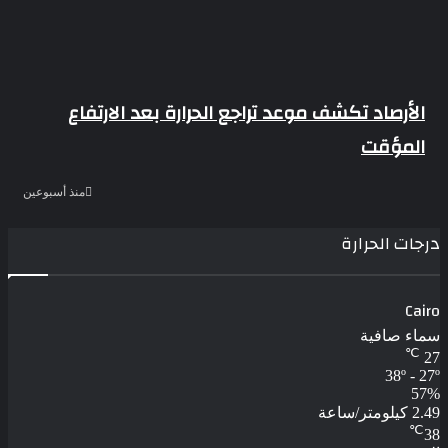
الأرصاد تكشف موعد تراجع الحرارة بعد الارتفاع
المؤقت
منذ أسبوعين
درجات الحرارة
Cairo
سماء صافية
℃
27
38º - 27º
57%
2.49 كيلومتر/ساعة
℃
38