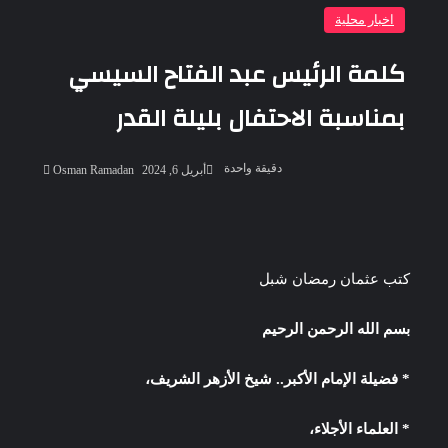
اخبار محلية
كلمة الرئيس عبد الفتاح السيسي
بمناسبة الاحتفال بليلة القدر
أرسل
دقيقة واحدة
أبريل 6, 2024
Osman Ramadan
بريدا
إلكترونيا
‫Pocket
‫X
لاين
ڤايبر
تيلقرام
لينكدإن
واتساب
فيسبوك
بينتيريست
كتب عثمان رمضان شبل
بسم الله الرحمن الرحيم
* فضيلة الإمام الأكبر.. شيخ الأزهر الشريف،
* العلماء الأجلاء،