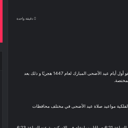
دقيقة واحدة
‫Pocke
أعلنت دار الإفتاء بمصر أن يوم الأربعاء 27 مايو 2026 هو أول أيام عيد الأضحى المبارك لعام 1447 هجريًا و ذلك بعد
لمختصة.
 الفلكية مواعيد صلاة عيد الأضحى في مختلف محافظات
و بذلك جاءت صلاة العيد في القاهرة و الجيزة في تمام الساعة 6:21 صباحًا بينما تقام في الإسكندرية عند الساعة 6:23