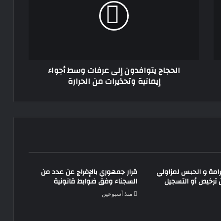
عرفات
وسط
الحكومة تكشف خطة جديدة للسيطرة على
أجواء
الكلاب الضالة في محافظات الجمهورية
إيمانية
وتحذيرات
من
الحجاج يتوافدون إلى عرفات وسط أجواء
الحرارة
إيمانية وتحذيرات من الحرارة
امة و الحبس لمزاولي
قرار جمهوري بالإفراج عن عدد من
ترخيص أو التسجيل
السجناء وفق ضوابط قانونية
منذ أسبوعين