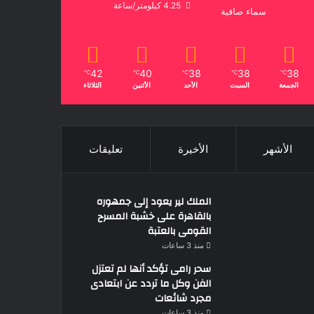
4.25 كيلومتر/ساعة
سماء صافية
42
40
38
38
38
℃
℃
℃
℃
℃
الجمعة
السبت
الأحد
الأثنين
الثلاثاء
الأشهر
الأخيرة
تعليقات
الملك لير يعود إلى جمهوره
بالقاهرة على خشبة المسرح
القومى بالعتبة
منذ 3 ساعات
سحر رامى تؤكد أنها لم تعتزل
الفن وكل ما تردد عن ابتعادى
مجرد شائعات
منذ 3 ساعات