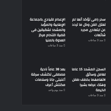
سحر رامى تؤكد أنها لم
الإعدام لقيادي بالجماعة
تعتزل الفن وكل ما تردد
الإرهابية والمؤبد
عن ابتعادى مجرد
والمشدد لشقيقين فى
شائعات
قضية اقتحام مركز
العدوة بالمنيا
منذ 3 ساعات
منذ 3 ساعات
السجن المشدد 15 عاما
بعد 38 عاماً نادية
لعامل وسائق
مصطفى تكتشف سرقة
لاتهامهما بخطف طفل
أغنيتى جانا وسلامات
وهتك عرضه بشبرا
مكنتش أعرف
الخيمة
منذ يوم واحد
منذ 3 ساعات