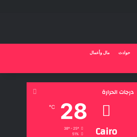
حوادث
مال وأعمال
درجات الحرارة
28
℃
Cairo
38º - 25º
51%