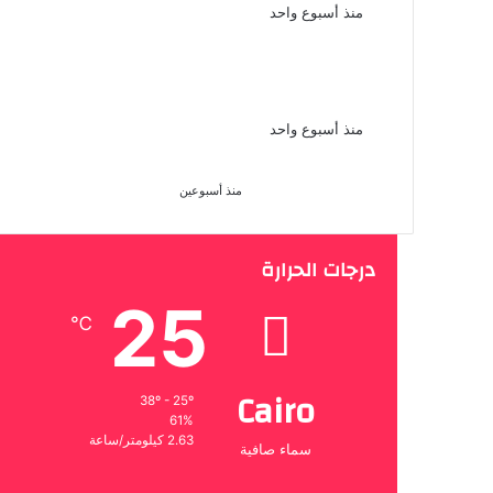
منذ أسبوع واحد
وقذف اشرف زكى نقيب المهن التم
منذ أسبوع واحد
منة شلبى تحتفل بعيد ميلادها الـ 44 بجمال ساحر
منذ أسبوعين
درجات الحرارة
25
℃
Cairo
38º - 25º
61%
2.63 كيلومتر/ساعة
سماء صافية