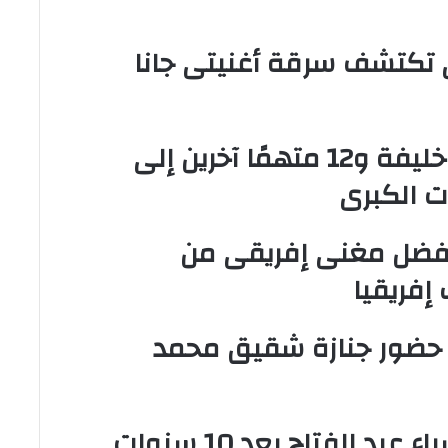
صطفى تكتشف سرقة أغنيتى جانا
إحالة أوراق المذيعة سارة خليفة و12 متهمًا آخرين إلى
 الكبرى
أفضل مغنى إفريقى من
فريقيا
م حضور جنازة شقيق محمد
طلاق حمدى الميرغنى وإسراء عبد الفتاح بعد 10 سنوات