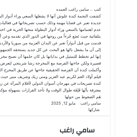
إلكترونيا
كتب .. سامى راغب العمده
كشفت النجمة كندة علوش أنها لا يشغلها السعي وراء أدوار البطو
جديدة تعبر عن قضايا مهمة وذلك حسب تصريحاتها في فعاليات 
عدم اهتمامها بالسعي وراء أدوار البطولة منحها الحرية في اختيار 
بتلقائية حيث تَضَع جُزءاً من روحها في الدور الذي تقدمه وعن 
قدمت من قبل أدواراً تعبر عن البدان العربية من سوريا والأردن 
إلى أن ما يشغل بالها هو البحث عن كل جديد يستحقه الجمهور 
قصيرة ولكن جاءتها الفرصة مع المخرجة رشا شربتجي لتعرض عليه
وأكملت كندة أن الفرصة الحقيقية جاءتها عن طريق المخرج ال
فيلم أولاد العم لكريم عبد العزيز ومنى زيك وشريف منير حيث 
كندة تصريحات في مهرجان أسوان الدولي لأفلام المرأة عن زوجها 
معترفة بأنّها قَلِقَة طوال الوقت ولا تأخذ القرارات بسهولة مؤ
هَم الضغوط من حولها
أرسل
سامي راغب
مايو 12, 2025
‫X
لاين
ڤايبر
تيلقرام
لينكدإن
واتساب
‫Pocket
فيسبوك
بينتيريست
‫X
طباعة
لينكدإن
مشاركة
‫Pocket
فيسبوك
بريدا
بينتيريست
Odnoklassniki
شاركها
عبر
إلكترونيا
البريد
سامي راغب