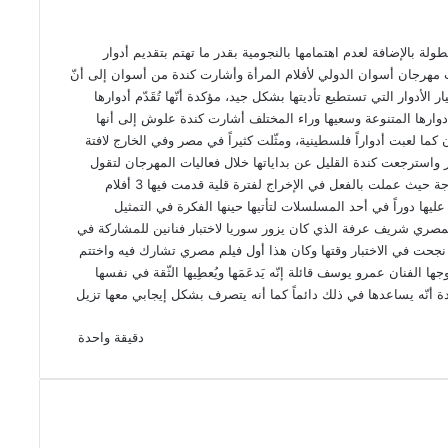
لة بالإضافة لعدم اهتمامها بالنجومية بقدر ما تهتم بتقديم أدوار
مهرجان أسوان الدولي لأفلام المرأة وأشارت كندة من أسوان إلى أنّ
الأدوار التي تستطيع تأديتها بشكل جيد، مؤكدة أنّها تُقَدّم أدوارها
أدوارها المتنوعة وسعيها وراء المختلف أشارت كندة علوش إلى أنها
كما لعبت أدواراً فلسطينية، ومثّلت كثيراً في مصر وفي الخارج لافتة
واسترجعت كندة القليل عن بداياتها خلال فعاليات المهرجان لتقول
إنها لم تخطط للتمثيل في بداياتها بل كان حلمها أن تصبح مخرجة حيث عملت بالفعل في الإخراج لفترة قلية قدمت فيها 3 أفلام
ا دوراً في أحد المسلسلات لتأتيها حينها الفكرة في التمثيل
مصري شريف عرفة الذي كان يزور سوريا لاختبار فنانين للمشاركة في
نجحت في الاختبار وقتها وكان هذا أول فيلم مصري تشارك فيه واختتم
الفنان عمرو يوسف قائلة إنّه يَدعَمَها ويُعطِيها الثّقة في نفسها
كدة أنّه يساعدها في ذلك دائماً كما أنه يتصرف بشكل إيجابي معها تزيل
دقيقة واحدة