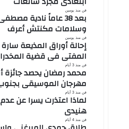
ابتعادى مجرد شائعات
فن
منذ يومين
بعد 38 عاماً نادية م
وسلامات مكنتش أعرف
فن
منذ يومين
المفتى فى قضية المخدرات
فن
منذ 3 أيام
محمد رمضان يحصد جائزة 
مهرجان الموسيقى بجنوب إ
فن
منذ 3 أيام
لماذا اعتذرت يسرا عن عد
هنيدى
فن
منذ 4 أيام