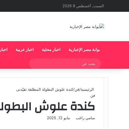
السبت, أغسطس 8 2026
بوابة مصر الإخبارية
اخبار محلية
اخبار عربية
اخبار
بحث
عن
الرئيسية
/
فن
/
كندة علوش البطولة المطلقة تقيّدنى
فن
كندة علوش البطولة
أرسل
سامي راغب
مايو 12, 2025
‫X
لاين
ڤايبر
تيلقرام
لينكدإن
واتساب
‫Pocket
فيسبوك
بينتيريست
بريدا