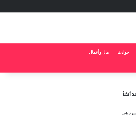
حوادث
مال وأعمال
 أيضاً
حبس ياسمينا المصرى شهرًا وتغريمها 15 ألف جنيه فى قضية
قذف اشرف زكى نقيب المهن التمثيلية
سبوع واحد