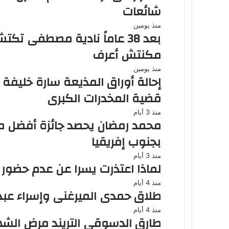
شائعات
منذ يومين
بعد 38 عاماً نادية مصطفى 
مكنتش أعرف
منذ يومين
قضية المخدرات الكبرى
منذ 3 أيام
محمد رمضان يحصد جائزة أفضل 
بجنوب إفريقيا
منذ 3 أيام
لماذا اعتذرت يسرا عن عدم حضور
منذ 4 أيام
طلاق حمدى الميرغنى وإسراء عبد الفتاح بعد
منذ 4 أيام
طارق الدسوقى التريند مرض الش