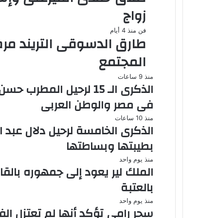
زواج
فن
منذ 4 أيام
طارق الدسوقى التريند م
المجتمع
منذ 9 ساعات
الذكرى الـ 15 لرحيل المط
فى مصر والوطن العربى
منذ 10 ساعات
الذكرى الخامسة لرحيل دلال عبد ا
بطيبتها وبساطتها
منذ يوم واحد
الملك لير يعود إلى جمهوره بال
بالعتبة
منذ يوم واحد
سحر رامى تؤكد أنها لم تعتزل الف