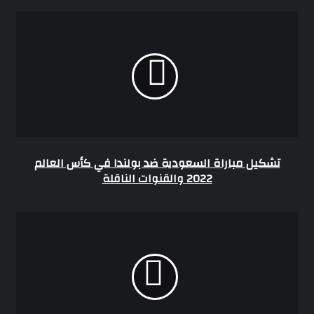
تشكيل
مباراة
السعودية
ضد
بولندا
في
كأس
العالم
2022
والقنوات
الناقلة
تشكيل مباراة السعودية ضد بولندا في كأس العالم
2022 والقنوات الناقلة
الفنانةرنا
رئيس
تحتفل
بخطوبتها
وسط
أجواء
عائلية