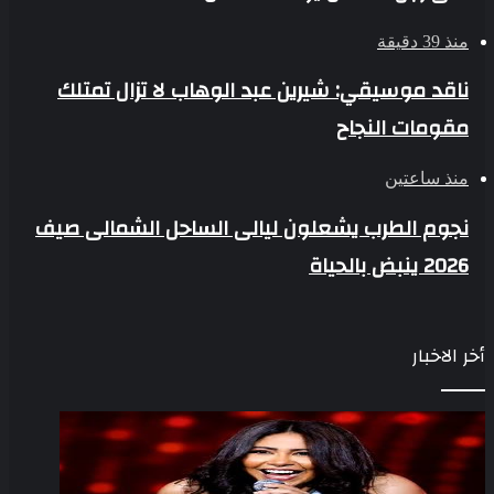
منذ 39 دقيقة
ناقد موسيقي: شيرين عبد الوهاب لا تزال تمتلك
مقومات النجاح
منذ ساعتين
نجوم الطرب يشعلون ليالى الساحل الشمالى صيف
2026 ينبض بالحياة
أخر الاخبار