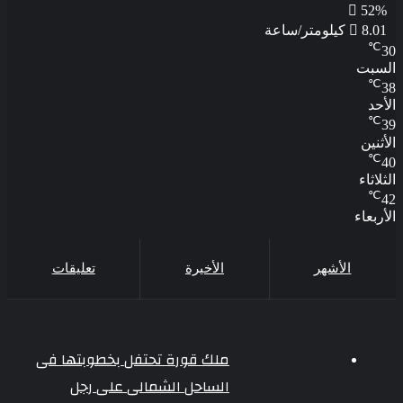
52%
8.01 كيلومتر/ساعة
℃
30
السبت
℃
38
الأحد
℃
39
الأثنين
℃
40
الثلاثاء
℃
42
الأربعاء
الأشهر
الأخيرة
تعليقات
ملك قورة تحتفل بخطوبتها فى
الساحل الشمالى على رجل