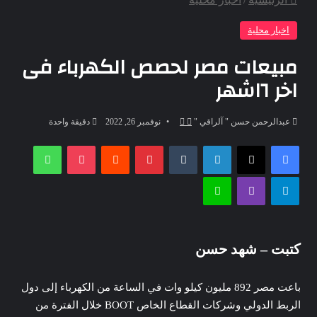
اخبار محلية
مبيعات مصر لحصص الكهرباء فى
اخر ٦اشهر
تابع
أرسل
عبدالرحمن حسن " آلراقي "
نوفمبر 26, 2022
دقيقة واحدة
على
بريدا
فيسبوك
‫X
لينكدإن
بينتيريست
‫Pocket
واتساب
X
إلكترونيا
تيلقرام
ڤايبر
لاين
كتبت – شهد حسن
باعت مصر 892 مليون كيلو وات في الساعة من الكهرباء إلى دول
الربط الدولي وشركات القطاع الخاص BOOT خلال الفترة من