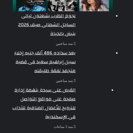
نجوم الطرب يشعلون ليالى
الساحل الشمالى صيف 2026
ينبض بالحياة
منذ ساعتين
بعد سداده 486 ألف جنيه إخلاء
سبيل إبراهيم سعيد فى قضية
متجمد نفقة طليقته
منذ ساعتين
القبض على سيدة بتهمة إدارة
صفحة على مواقع التواصل
للترويج للأعمال المنافية للآداب
فى الإسكندرية
منذ 3 ساعات