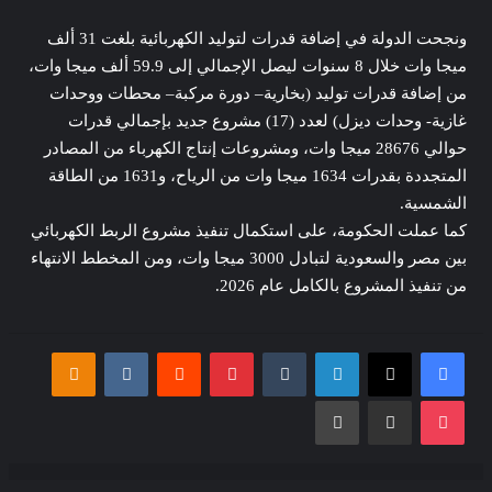
ونجحت الدولة في إضافة قدرات لتوليد الكهربائية بلغت 31 ألف
ميجا وات خلال 8 سنوات ليصل الإجمالي إلى 59.9 ألف ميجا وات،
من إضافة قدرات توليد (بخارية– دورة مركبة– محطات ووحدات
غازية- وحدات ديزل) لعدد (17) مشروع جديد بإجمالي قدرات
حوالي 28676 ميجا وات، ومشروعات إنتاج الكهرباء من المصادر
المتجددة بقدرات 1634 ميجا وات من الرياح، و1631 من الطاقة
الشمسية.
كما عملت الحكومة، على استكمال تنفيذ مشروع الربط الكهربائي
بين مصر والسعودية لتبادل 3000 ميجا وات، ومن المخطط الانتهاء
من تنفيذ المشروع بالكامل عام 2026.
فيسبوك
‫X
لينكدإن
بينتيريست
assniki
‫Pocket
مشاركة عبر البريد
طباعة