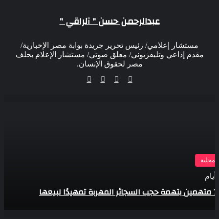
عبدالرحمن حسن " آلراقي "
مستشار إعلامي/ رئيس تحرير جريدة بوابة مصر الإخبارية/
مقدم إذاعي وتليفزيوني/ معلق صوتي/ مستشار الإعلام بحلف
مصر لحقوق الإنسان.
موقع
‫X
فيسبوك
انستقرام
الويب
ر محلية
بيعها