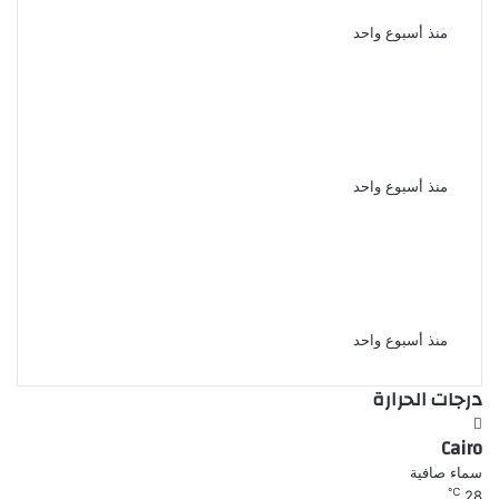
بصورها الخاصة فى أسيوط
منذ أسبوع واحد
حاول منعه من المخدرات مقتل شاب
على يد شقيقه خلال مشاجرة بينهما
بشبرا الخيمة
منذ أسبوع واحد
الإعدام شنقا لمزارع قتل شقيقه
وابن شقيقه بسبب خلافات الميراث
فى أسيوط
منذ أسبوع واحد
درجات الحرارة
Cairo
سماء صافية
℃
28