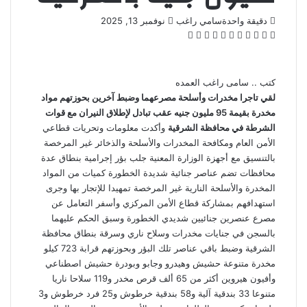
أرسل
دقيقة واحدة
سامي راغب
نوفمبر 13, 2025
‫X
فيسبوك
لينكدإن
بينتيريست
‫Pocket
واتساب
ڤايبر
تيلقرام
لاين
بريدا
إلكترونيا
كتب .. سامى راغب العمده
لقي تاجرا مخدرات وأسلحة مصرعهما وضبط آخرين بحوزتهم مواد
مخدرة بقيمة 95 مليون جنيه عقب تبادل لإطلاق النيران مع قوات
الشرطة في محافظة الشرقية
وأكدت معلومات وتحريات قطاعي
الأمن العام ومكافحة المخدرات والأسلحة والذخائر غير المرخصة
بالتنسيق مع أجهزة الوزارة المعنية جلب بؤر إجرامية بنطاق عدة
محافظات تضم عناصر جنائية شديدة الخطورة كميات من المواد
المخدرة والأسلحة النارية غير المرخصة تمهيدا للإتجار بها وجرى
استهدافهم بمشاركة قطاع الأمن المركزي وأسفر التعامل عن
مصرع عنصرين جنائيين شديدي الخطورة وسبق الحكم عليهما
بالسجن في جنايات مخدرات وسلاح ناري وسرقة بنطاق محافظة
الشرقية وضبط باقي عناصر تلك البؤر وبحوزتهم قرابة 723 كيلو
مخدرة متنوعة حشيش وهيدرو وجابو وبودرة حشيش اصطناعي
وأفيون هيروين أكثر من 65 ألف قرص مخدر و119 سلاحا ناريا
متنوعا 33 بندقية آلية و58 بندقية خرطوش و25 فرد خرطوش و3