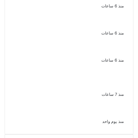
منذ 6 ساعات
الذكرى الخامسة لرحيل دلال عبد العزيز فنانة
جميلة دخلت القلوب بطيبتها وبساطتها
منذ 6 ساعات
سقوط 6 عناصر جنائية لقيامهم بغسل 250
مليون جنيه من حصيلة الإتجار بالمخدرات
منذ 6 ساعات
لزيادة المشاهدات وتحقيق أرباح القبض على
صانعة محتوى فى بتهمة نشر مقاطع خادشة
للحياء فى الإسكندرية
منذ 7 ساعات
بعد موسم واحد.. الأهلي يعلن رحيل محمد علي بن
رمضان
منذ يوم واحد