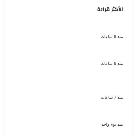
الأكثر قراءة
الذكرى الخامسة لرحيل دلال عبد العزيز فنانة
جميلة دخلت القلوب بطيبتها وبساطتها
منذ 6 ساعات
سقوط 6 عناصر جنائية لقيامهم بغسل 250
مليون جنيه من حصيلة الإتجار بالمخدرات
منذ 6 ساعات
لزيادة المشاهدات وتحقيق أرباح القبض على
صانعة محتوى فى بتهمة نشر مقاطع خادشة
للحياء فى الإسكندرية
منذ 7 ساعات
بعد موسم واحد.. الأهلي يعلن رحيل محمد علي بن
رمضان
منذ يوم واحد