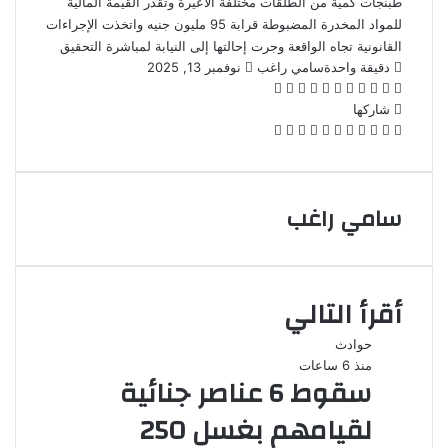
طبنجات كمية من الطلقات مختلفة الأعيرة وتقدر القيمة المالية
للمواد المخدرة المضبوطة قرابة 95 مليون جنيه واتخذت الإجراءات
القانونية تجاه الواقعة وجرت إحالتها إلى النيابة لمباشرة التحقيق
أرسل
دقيقة واحدة
سامي راغب
نوفمبر 13, 2025
‫X
فيسبوك
لينكدإن
بينتيريست
‫Pocket
واتساب
ڤايبر
تيلقرام
لاين
بريدا
إلكترونيا
شاركها
‫X
فيسبوك
لينكدإن
بينتيريست
‫Pocket
طباعة
مشاركة
Odnoklassniki
عبر
البريد
سامي راغب
أقرأ التالي
حوادث
منذ 6 ساعات
سقوط 6 عناصر جنائية
لقيامهم بغسل 250