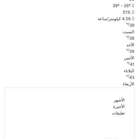
39º - 26º
51%
4.56 كيلومتر/ساعة
℃
39
السبت
℃
38
الأحد
℃
39
الأثنين
℃
41
الثلاثاء
℃
43
الأربعاء
الأشهر
الأخيرة
تعليقات
الذكرى الـ 15 لرحيل المطرب حسن الأسمر أحد أبرز
نجوم الأغنية الشعبية فى مصر والوطن العربى