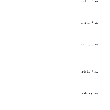
منذ 6 ساعات
الذكرى الخامسة لرحيل دلال عبد العزيز فنانة
جميلة دخلت القلوب بطيبتها وبساطتها
منذ 6 ساعات
سقوط 6 عناصر جنائية لقيامهم بغسل 250
مليون جنيه من حصيلة الإتجار بالمخدرات
منذ 6 ساعات
لزيادة المشاهدات وتحقيق أرباح القبض على
صانعة محتوى فى بتهمة نشر مقاطع خادشة
للحياء فى الإسكندرية
منذ 7 ساعات
بعد موسم واحد.. الأهلي يعلن رحيل محمد علي بن
رمضان
منذ يوم واحد
الذكرى الـ 15 لرحيل المطرب حسن الأسمر أحد أبرز
نجوم الأغنية الشعبية فى مصر والوطن العربى