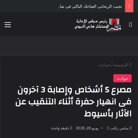
نجيب الريحانى الضاحك الباكى فى صالون كلام ف السيما بسينما الهناجر يوم الخميس
بحث عن
الق
الرئيسية
/
حوادث
حوادث
مصرع 5 أشخاص وإصابة 3 آخرون
فى انهيار حفرة أثناء التنقيب عن
الآثار بأسيوط
أرسل
سامي راغب
يونيو 26, 2026
دقيقة واحدة
بريدا