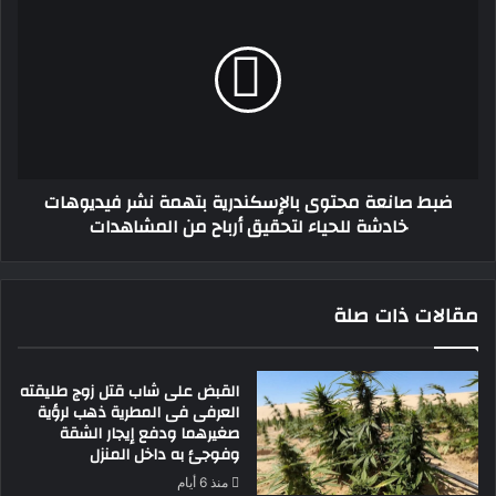
صانعة
محتوى
بالإسكندرية
بتهمة
نشر
فيديوهات
خادشة
للحياء
ضبط صانعة محتوى بالإسكندرية بتهمة نشر فيديوهات
لتحقيق
خادشة للحياء لتحقيق أرباح من المشاهدات
أرباح
من
المشاهدات
مقالات ذات صلة
القبض على شاب قتل زوج طليقته
العرفى فى المطرية ذهب لرؤية
صغيرهما ودفع إيجار الشقة
وفوجئ به داخل المنزل
منذ 6 أيام