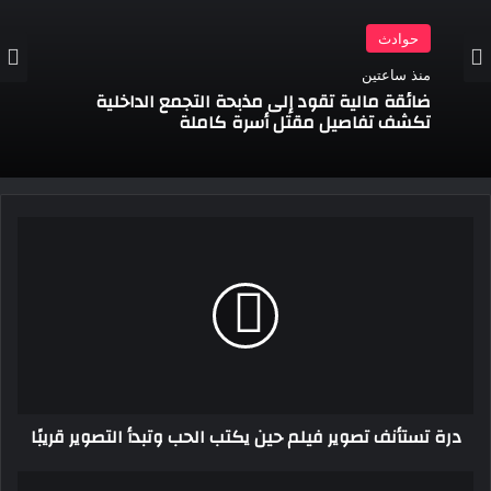
حوادث
منذ ساعتين
ضائقة مالية تقود إلى مذبحة التجمع الداخلية
تكشف تفاصيل مقتل أسرة كاملة
درة
تستأنف
تصوير
فيلم
حين
يكتب
الحب
وتبدأ
التصوير
درة تستأنف تصوير فيلم حين يكتب الحب وتبدأ التصوير قريبًا
قريبًا
ضبط