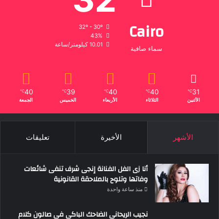
Cairo
32º - 30º
43%
10.01 كيلومتر/ساعة
سماء صافية
40
39
40
40
31
℃
℃
℃
℃
℃
الأثنين
الثلاثاء
الأربعاء
الخميس
الجمعة
الأشهر
الأخيرة
تعليقات
أنا زى الفل الفنانة إنجى شرف تنفى شائعات
وفاتها وتلوح بالملاحقة القانونية
منذ ساعة واحدة
نجيب الريحانى الضاحك الباكى فى صالون كلام