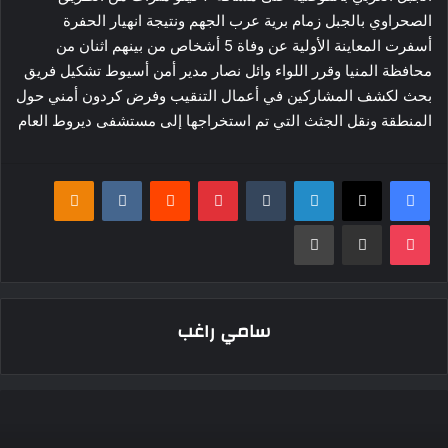
الصحراوي بالجبل زمام برية عرب الجهم ونتيجة انهيار الحفرة
أسفرت المعاينة الأولية عن وفاة 5 أشخاص من بينهم اثنان من
محافظة المنيا وقرر اللواء وائل نصار مدير أمن أسيوط تشكيل فريق
بحث لكشف المشاركين في أعمال التنقيب وفرض كردون أمني حول
المنطقة ونقل الجثث التي تم استخراجها إلى مستشفى ديروط العام
فيسبوك
‫X
لينكدإن
بينتيريست
klassniki
‫Pocket
مشاركة عبر البريد
طباعة
سامي راغب