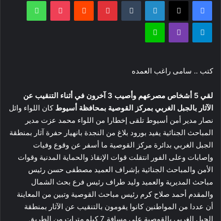
فيسبوك
‫X
لينكدإن
بينتيريست
‫Pocket
واتساب
إلكترونيا
تيلقرام
ڤايبر
لاين
كتب .. سامى راغب العمده
لقي 5 أشخاص مصرعهم وأصيب 3 آخرون في أثناء التنقيب عن
الآثار بالجبل الغربي بمركز القوصية بمحافظة أسيوط
كان اللواء وائل
نصار مدير أمن أسيوط تلقى إخطارا من اللواء محمد عزت مدير
المباحث الجنائية يفيد بورود بلاغ من النجدة بانهيار حفرة آثار بمنطقة
الجبل الغربي بدائرة مركز القوصية ما أسفر عن وقوع وفيات
وإصابات وعلى الفور انتقلت قوات الإنقاذ والحماية المدنية وقوات
الأمن والمباحث الجنائية بإشراف العميد مصطفى حسن رئيس
مباحث المديرية والعميد وليد طراف رئيس فرع بحث الشمال
والمقدم أحمد صلاح كرم رئيس مباحث القوصية وتبين من المعاينة
أن عددا من المواطنين كانوا يقومون بالتنقيب عن الآثار بمنطقة
الجبل الغربي بالقوصية على مسافة 7 كيلو مترات من الطريق