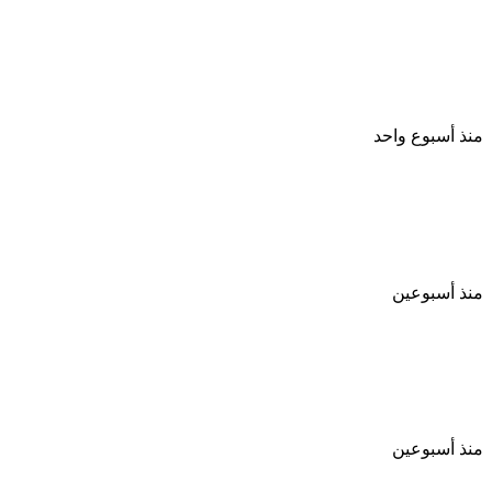
الرئيس عبد الفتاح السيسي يتابع الموقف التنفيذي
لمشروع أرشفة ورقمنة تراث الإذاعة والتلفزيون
المصري
منذ أسبوع واحد
مليون جنيه غرامة و الحبس لمزاولي السمسرة دون
ترخيص أو التسجيل القانوني
منذ أسبوعين
قرار جمهوري بالإفراج عن عدد من السجناء وفق ضوابط
قانونية
منذ أسبوعين