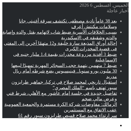
الخميس, أغسطس 6 2026
أخبار عاجلة
بعد 38 عاماً نادية مصطفى تكتشف سرقة أغنيتى جانا
وسلامات مكنتش أعرف
بسبب الخلافات الأسرية ضبط شاب لاتهامه بقتل والده وإصابة
والدته وشقيقه في الإسكندرية
إحالة أوراق المذيعة سارة خليفة و12 متهمًا آخرين إلى المفتى
فى قضية المخدرات الكبرى
ضبط 3 أفدنة مزروعة مخدرات بقيمة 1.4 مليار جنيه فى
الإسماعيلية
ضبط 7 متهمين بتهمة حجب السجائر المهربة تمهيدًا لبيعها
30 مليون يورو سنويا.. فينيسيوس يضع شرطه أمام ريال
مدريد
استقبال تاريخي لمحمد صلاح في تركيا، جماهير طرابزون
سبور تهتف باسم “الملك المصري”
تفاصيل جديدة في جلسة إمام عاشور مع الأهلي، شرط فني
وعرض مالي ضخم
الزمالك: مفاوضات شركة الكرة مستمرة والجمعية العمومية
عقب الاتفاق مع المستثمرين
سر ارتداء محمد صلاح قميص طرابزون سبور رقم 61
القائمة