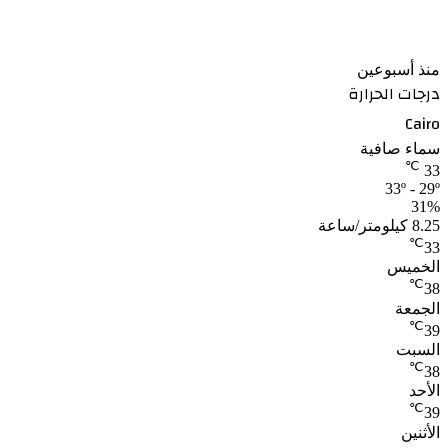
الأرصاد تكشف موعد تراجع الحرارة بعد الارتفاع المؤقت
منذ أسبوعين
درجات الحرارة
Cairo
سماء صافية
℃
33
33º - 29º
31%
8.25 كيلومتر/ساعة
℃
33
الخميس
℃
38
الجمعة
℃
39
السبت
℃
38
الأحد
℃
39
الأثنين