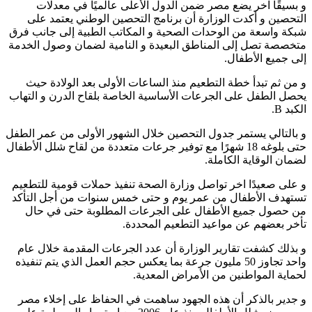
و بسيقًا اخر يضع مصر ضمن الدول الأعلى عالميًا في معدلات
التحصين و أكدت الوزارة أن برنامج التحصين الوطني يعتمد على
شبكة واسعة من الوحدات الصحية و المكاتب الطبية إلى جانب فرق
متخصصة تصل إلى المناطق البعيدة و النامية لضمان وصول الخدمة
إلى جميع الأطفال.
و من ثم تبدأ خطة التطعيم منذ الساعات الأولى بعد الولادة حيث
يحصل الطفل على الجرعات الأساسية الخاصة بلقاح الدرن و التهاب
الكبد B.
و بالتالي يستمر جدول التحصين خلال الشهور الأولى من عمر الطفل
حتى بلوغه 18 شهرًا مع توفير جرعات متعددة من لقاح شلل الأطفال
لضمان الوقاية الكاملة.
و على صعيدًا اخر تواصل وزارة الصحة تنفيذ حملات قومية للتطعيم
تستهدف الأطفال من عمر يوم و حتى خمس سنوات من أجل التأكد
من حصول جميع الأطفال على الجرعات المطلوبة حتى في حال
تأخر بعضهم عن مواعيد التطعيم المحددة.
و بذلك كشفت تقارير الوزارة أن عدد الجرعات المقدمة خلال عام
واحد تجاوز 50 مليون جرعة بما يعكس حجم العمل الذي يتم تنفيذه
لحماية المواطنين من الأمراض المعدية.
و جدير بالذكر أن هذه الجهود ساهمت في الحفاظ على إخلاء مصر