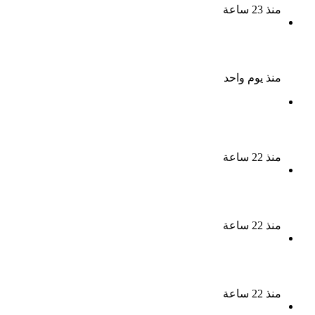
منذ 23 ساعة
ضبط 7 متهمين بتهمة حجب السجائر المهربة تمهيدًا
لبيعها
منذ يوم واحد
بعد 38 عاماً نادية مصطفى تكتشف سرقة أغنيتى جانا
وسلامات مكنتش أعرف
منذ 22 ساعة
بسبب الخلافات الأسرية ضبط شاب لاتهامه بقتل والده
وإصابة والدته وشقيقه في الإسكندرية
منذ 22 ساعة
إحالة أوراق المذيعة سارة خليفة و12 متهمًا آخرين إلى
المفتى فى قضية المخدرات الكبرى
منذ 22 ساعة