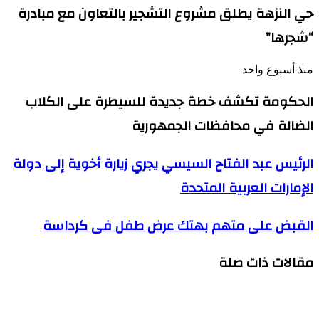
حي النزهة يطلق مشروع التشجير بالتعاون مع مبادرة
“شجرها”
منذ أسبوع واحد
الحكومة تكشف خطة جديدة للسيطرة على الكلاب
الضالة في محافظات الجمهورية
الرئيس
الرئيس عبد الفتاح السيسي يجري زيارة أخوية إلى دولة
عبد
الإمارات العربية المتحدة
الفتاح
السيسي
يجري
القبض
القبض على متهم بهتك عرض طفل فى كرداسة
زيارة
على
أخوية
متهم
إلى
مقالات ذات صلة
بهتك
دولة
عرض
الإمارات
طفل
العربية
فى
المتحدة
كرداسة