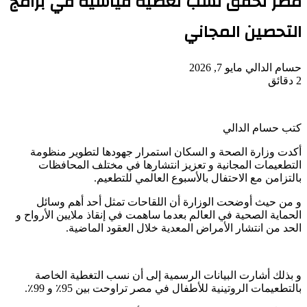
مصر تحقق نسب تغطية قياسية في برامج
التحصين المجاني
أرسل
حسام الدالي
مايو 7, 2026
بريدا
2 دقائق
‫Pocket
‫X
لاين
ڤايبر
تيلقرام
لينكدإن
واتساب
فيسبوك
بينتيريست
إلكترونيا
كتب حسام الدالي
أكدت وزارة الصحة و السكان استمرار جهودها لتطوير منظومة
التطعيمات المجانية و تعزيز انتشارها في مختلف المحافظات
بالتزامن مع الاحتفال بالأسبوع العالمي للتطعيم.
و من حيث أوضحت الوزارة أن اللقاحات تمثل أحد أهم وسائل
الحماية الصحية في العالم بعدما ساهمت في إنقاذ ملايين الأرواح و
الحد من انتشار الأمراض المعدية خلال العقود الماضية.
و بذلك أشارت البيانات الرسمية إلى أن نسب التغطية الخاصة
بالتطعيمات الروتينية للأطفال في مصر تراوحت بين 95٪ و 99٪.