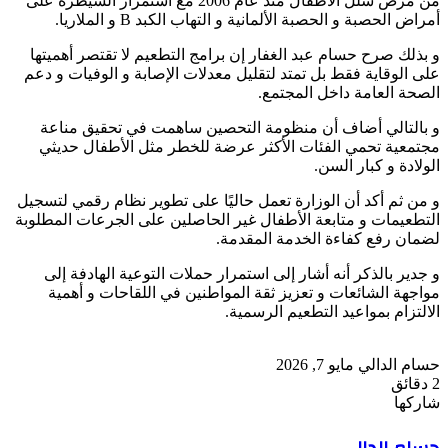
من مرض شلل الأطفال منذ عام 2006 مع استمرار السيطرة على
أمراض الحصبة و الحصبة الألمانية و التهاب الكبد B و الملاريا.
و بذلك صرح حسام عبد الغفار إن برامج التطعيم لا تقتصر أهميتها
على الوقاية فقط بل تمتد لتقليل معدلات الإصابة و الوفيات و دعم
الصحة العامة داخل المجتمع.
و بالتالي أضاف أن منظومة التحصين ساهمت في تحقيق مناعة
مجتمعية تحمي الفئات الأكثر عرضة للخطر مثل الأطفال حديثي
الولادة و كبار السن.
و من ثم أكد أن الوزارة تعمل حاليًا على تطوير نظام رقمي لتسجيل
التطعيمات و متابعة الأطفال غير الحاصلين على الجرعات المطلوبة
لضمان رفع كفاءة الخدمة المقدمة.
و جدير بالذكر أنه أشار إلى استمرار حملات التوعية الهادفة إلى
مواجهة الشائعات و تعزيز ثقة المواطنين في اللقاحات و أهمية
الالتزام بمواعيد التطعيم الرسمية.
أرسل
حسام الدالي
مايو 7, 2026
بريدا
2 دقائق
‫Pocket
‫X
لاين
ڤايبر
تيلقرام
لينكدإن
واتساب
فيسبوك
بينتيريست
إلكترونيا
شاركها
Odnoklassniki
‫Pocket
‫X
طباعة
لينكدإن
فيسبوك
مشاركة
بينتيريست
حسام الدالي
عبر