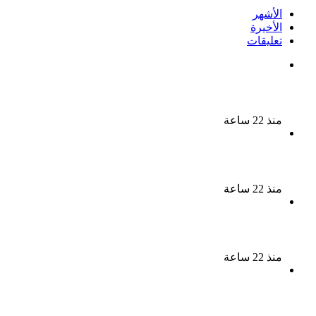
الأشهر
الأخيرة
تعليقات
بعد 38 عاماً نادية مصطفى تكتشف سرقة أغنيتى جانا
وسلامات مكنتش أعرف
منذ 22 ساعة
بسبب الخلافات الأسرية ضبط شاب لاتهامه بقتل والده
وإصابة والدته وشقيقه في الإسكندرية
منذ 22 ساعة
إحالة أوراق المذيعة سارة خليفة و12 متهمًا آخرين إلى
المفتى فى قضية المخدرات الكبرى
منذ 22 ساعة
ضبط 3 أفدنة مزروعة مخدرات بقيمة 1.4 مليار جنيه فى
الإسماعيلية