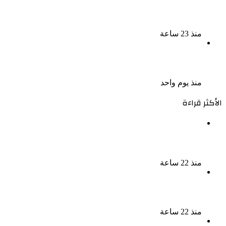
ضبط 3 أفدنة مزروعة مخدرات بقيمة 1.4 مليار جنيه فى
الإسماعيلية
منذ 23 ساعة
ضبط 7 متهمين بتهمة حجب السجائر المهربة تمهيدًا
لبيعها
منذ يوم واحد
الأكثر قراءة
بسبب الخلافات الأسرية ضبط شاب لاتهامه بقتل والده
وإصابة والدته وشقيقه في الإسكندرية
منذ 22 ساعة
إحالة أوراق المذيعة سارة خليفة و12 متهمًا آخرين إلى
المفتى فى قضية المخدرات الكبرى
منذ 22 ساعة