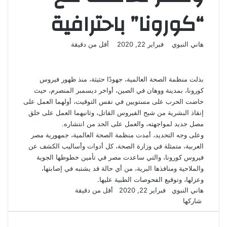
“كورونا” باحترافية
أرسل
هاني النبوي
فبراير 22, 2020
أقل من دقيقة
‫X
لاين
ڤايبر
تيلقرام
لينكدإن
واتساب
‫Pocket
فيسبوك
بينتيريست
بريدا
إلكترونيا
بذلت منظمة الصحة العالمية، جهودًا حثيثة، منذ ظهور فيروس
كورونا، بمدينة ووهان في الصين، أواخر ديسمبر المنصرم، حيث
خاضت الحرب على مستويين في نفس التوقيت، أولهما العمل على
إنقاذ البشرية من شبح الفيروس القاتل، وثانيهما العمل على خلق
مصل جديد لمواجهته، والعمل على الحد من انتشاره.
وعلى وجه التحديد، أمدت منظمة الصحة العالمية، جمهورية مصر
العربية، متمثلة في وزارة الصحة، كل أدوات وأساليب الكشف عن
فيروس كورونا، والتي ساعدت مصر في تأمين خطوطها الجوية
والملاحية ومنافذها البرية، من أي حالة قد يشتبه في إصابتها،
وعزلها، وتوقيع الفحوصات الطبية عليها.
أرسل
هاني النبوي
فبراير 22, 2020
أقل من دقيقة
‫X
لاين
ڤايبر
تيلقرام
لينكدإن
واتساب
‫Pocket
فيسبوك
بينتيريست
‫X
طباعة
بريدا
لينكدإن
مشاركة
‫Pocket
فيسبوك
بينتيريست
Odnoklassniki
شاركها
عبر
إلكترونيا
البريد