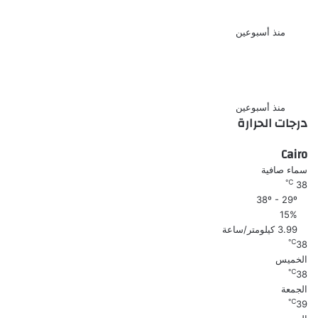
السجناء وفق ضوابط قانونية
منذ أسبوعين
الأرصاد تكشف موعد تراجع الحرارة
بعد الارتفاع المؤقت
منذ أسبوعين
درجات الحرارة
Cairo
سماء صافية
℃
38
38º - 29º
15%
3.99 كيلومتر/ساعة
℃
38
الخميس
℃
38
الجمعة
℃
39