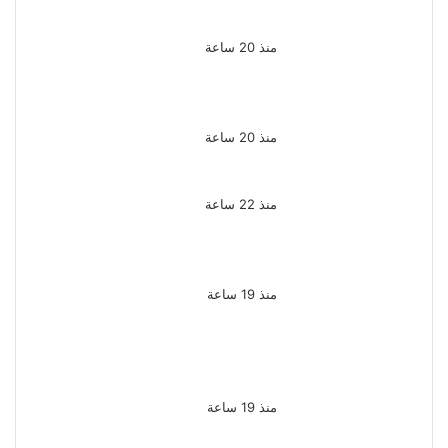
المفتى فى قضية المخدرات
الكبرى
منذ 20 ساعة
ضبط 3 أفدنة مزروعة مخدرات
بقيمة 1.4 مليار جنيه فى
الإسماعيلية
منذ 20 ساعة
ضبط 7 متهمين بتهمة حجب
السجائر المهربة تمهيدًا لبيعها
منذ 22 ساعة
بعد 38 عاماً نادية مصطفى
تكتشف سرقة أغنيتى جانا
وسلامات مكنتش أعرف
منذ 19 ساعة
بسبب الخلافات الأسرية ضبط
شاب لاتهامه بقتل والده
وإصابة والدته وشقيقه في
الإسكندرية
منذ 19 ساعة
إحالة أوراق المذيعة سارة