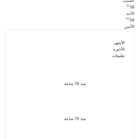
السبت
℃
38
الأحد
℃
39
الأثنين
الأشهر
الأخيرة
تعليقات
بعد 38 عاماً نادية مصطفى
تكتشف سرقة أغنيتى جانا
وسلامات مكنتش أعرف
منذ 19 ساعة
بسبب الخلافات الأسرية ضبط
شاب لاتهامه بقتل والده
وإصابة والدته وشقيقه في
الإسكندرية
منذ 19 ساعة
إحالة أوراق المذيعة سارة
خليفة و12 متهمًا آخرين إلى