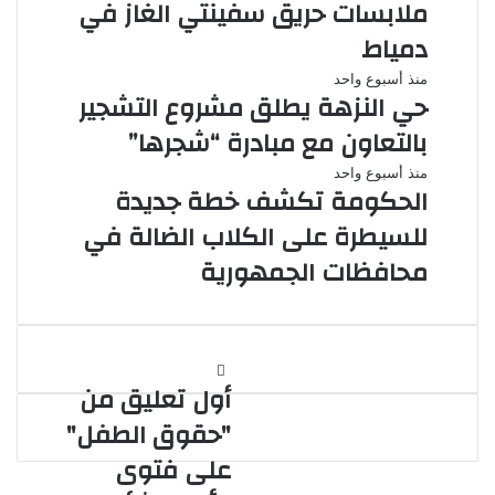
ملابسات حريق سفينتي الغاز في
دمياط
منذ أسبوع واحد
حي النزهة يطلق مشروع التشجير
بالتعاون مع مبادرة “شجرها”
منذ أسبوع واحد
الحكومة تكشف خطة جديدة
للسيطرة على الكلاب الضالة في
محافظات الجمهورية
أول
أول تعليق من
تعليق
من
"حقوق الطفل"
"حقوق
على فتوى
الطفل"
على