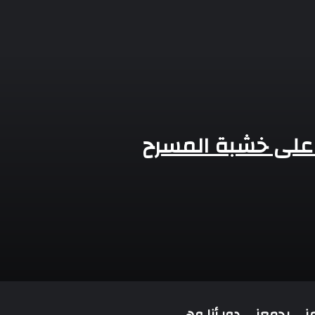
ب إفريقيا
 على خشبة المسرح
أتمنى يجمعنى دور أنا وهى