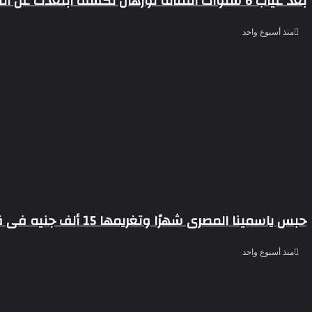
بعد غياب 6 سنوات الفنانة نورهان تكشف ابتعدت عن التمثيل من أجل ابنى
منذ أسبوع واحد
حبس ياسمينا المصرى شهرًا وتغريمها 15 ألف جنيه فى قضية سب وقذف اشرف زكى نقيب المهن التمثيلية
منذ أسبوع واحد