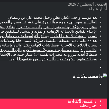
الجمعة, أغسطس 7 2026
أخبار عاجلة
بعد موسم واحد.. الأهلي يعلن رحيل محمد علي بن رمضان
الملك لير يعود إلى جمهوره بالقاهرة على خشبة المسرح القومى 
سحر رامى تؤكد أنها لم تعتزل الفن وكل ما تردد عن ابتعادى م
الإعدام لقيادي بالجماعة الإرهابية والمؤبد والمشدد لشقيقين فى
السجن المشدد 15 عاما لعامل وسائق لاتهامهما بخطف طفل وهتك عرضه بشبرا الخيمة
بعد 38 عاماً نادية مصطفى تكتشف سرقة أغنيتى جانا وسلامات مكنتش أعرف
بسبب الخلافات الأسرية ضبط شاب لاتهامه بقتل والده وإصابة و
إحالة أوراق المذيعة سارة خليفة و12 متهمًا آخرين إلى المفتى فى قضية المخدرات الكبرى
ضبط 3 أفدنة مزروعة مخدرات بقيمة 1.4 مليار جنيه فى الإسماعيلية
ضبط 7 متهمين بتهمة حجب السجائر المهربة تمهيدًا لبيعها
القائمة
بحث
عن
بوابة مصر الإخبارية
اخبار محلية