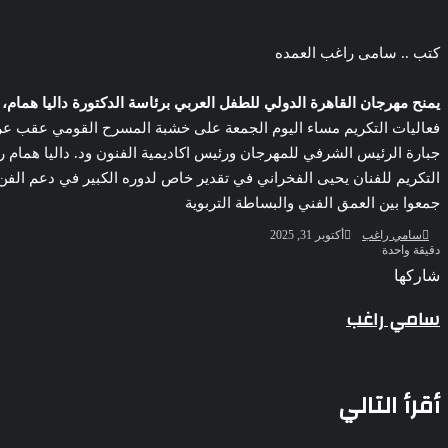
‫Pocket
‫X
لاين
ڤايبر
تيلقرام
لينكدإن
واتساب
فيسبوك
بينتيريست
كتب .. سامى راغب العمده
يمنح مهرجان القاهرة الدولي للطفل العربي برئاسة الدكتورة داليا همام، في
فعاليات التكريم مساء اليوم الجمعة على خشبة المسرح القومي عقب عرض م
جبارة الرئيس الشرفي للمهرجان ورئيس اكاديمية الفنون ود. داليا هما
التكريم للفنان يحيى الفخراني في تقدير خاص لدوره الكبير في دعم الفن ا
جمعوا بين العمق الفني والبساطة التربوية
الملك لير يعود إلى جمهوره بالقاهرة على خشبة المسرح القومى بالعتبة
أرسل
سامي راغب
أكتوبر 31, 2025
بريدا
دقيقة واحدة
إلكترونيا
‫Pocket
‫X
لاين
ڤايبر
تيلقرام
لينكدإن
واتساب
فيسبوك
بينتيريست
شاركها
Odnoklassniki
‫Pocket
‫X
طباعة
لينكدإن
فيسبوك
مشاركة
بينتيريست
سحر رامى تؤكد أنها لم تعتزل الفن وكل ما تردد عن ابتعادى مجرد شائعات
سامي راغب
عبر
البريد
أقرأ التالي
بعد 38 عاماً نادية مصطفى تكتشف سرقة أغنيتى جانا وسلامات مكنتش أعرف