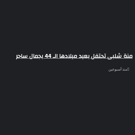
منة شلبى تحتفل بعيد ميلادها الـ 44 بجمال ساحر
منذ أسبوعين