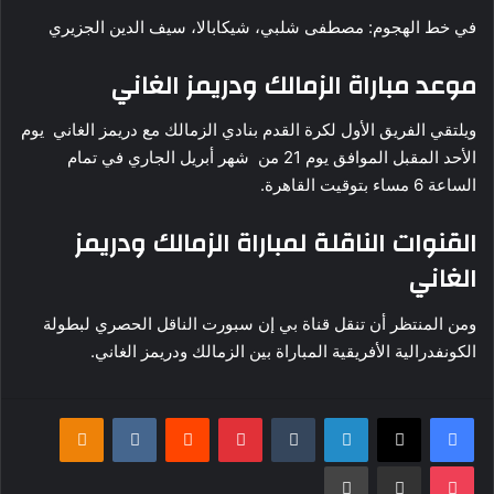
في خط الهجوم: مصطفى شلبي، شيكابالا، سيف الدين الجزيري
موعد مباراة الزمالك ودريمز الغاني
ويلتقي الفريق الأول لكرة القدم بنادي الزمالك مع دريمز الغاني يوم
الأحد المقبل الموافق يوم 21 من شهر أبريل الجاري في تمام
الساعة 6 مساء بتوقيت القاهرة.
القنوات الناقلة لمباراة الزمالك ودريمز
الغاني
ومن المنتظر أن تنقل قناة بي إن سبورت الناقل الحصري لبطولة
الكونفدرالية الأفريقية المباراة بين الزمالك ودريمز الغاني.
فيسبوك
‫X
لينكدإن
بينتيريست
Odnoklassniki
‫Pocket
مشاركة عبر البريد
طباعة