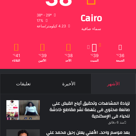
Cairo
38º - 29º
17%
4.23 كيلومتر/ساعة
سماء صافية
41
39
38
39
36
℃
℃
℃
℃
℃
الجمعة
السبت
الأحد
الأثنين
الثلاثاء
الأشهر
الأخيرة
تعليقات
لزيادة المشاهدات وتحقيق أرباح القبض على
صانعة محتوى فى بتهمة نشر مقاطع خادشة
للحياء فى الإسكندرية
منذ 6 دقائق
بعد موسم واحد.. الأهلي يعلن رحيل محمد علي