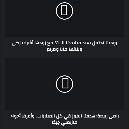
ميلادها
الـ
51
مع
زوجها
أشرف
روجينا تحتفل بعيد ميلادها الـ 51 مع زوجها أشرف زكى
زكى
وبناتها مايا ومريم
وبناتها
مايا
ومريم
رامى
ربيعة:
هدفنا
الفوز
في
كل
المباريات..
وأعرف
أجواء
رامى ربيعة: هدفنا الفوز في كل المباريات.. وأعرف أجواء
مازيمبي
مازيمبي جيدًا
جيدًا