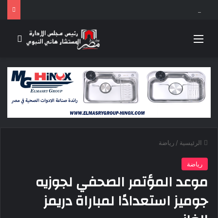
بعد موسم واحد.. الأهلي يعلن رحيل محمد علي بن رمضان
القائمة
بحث 
الرئيسية
/
رياضة
رياضة
موعد المؤتمر الصحفي لجوزيه
جوميز استعدادًا لمباراة دريمز