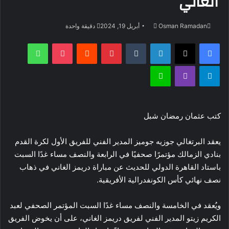
الغاني
أرسل
Osman Ramadan
أبريل 19, 2024
دقيقة واحدة
بريدا
فيسبوك
‫X
لينكدإن
بينتيريست
‫Pocket
واتساب
إلكترونيا
تيلقرام
ڤايبر
لاين
كتب عثمان رمضان شبل
يعقد البرتغالي جوزيه جوميز المدير الفني للفريق الأول لكرة القدم
بنادي الزمالك مؤتمرًا صحفيًا في الرابعة والنصف مساء غدًا السبت
باستاد القاهرة الدولي للحديث عن مباراة دريمز الغاني في ذهاب
نصف نهائي كأس الكونفدرالية الأفريقية.
ويُعقد في الخامسة والنصف مساء غدًا السبت المؤتمر الصحفي لعبد
الكريم زيتو المدير الفني لفريق دريمز الغاني، على أن يخوض الفريق