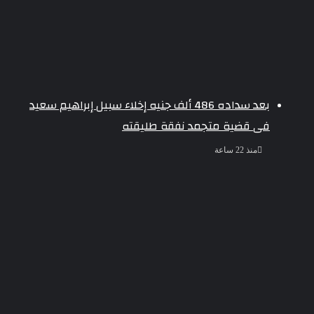
بعد سداده 486 ألف جنيه إخلاء سبيل إبراهيم سعيد
فى قضية متجمد نفقة طليقته
منذ 22 ساعة