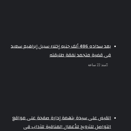
بعد سداده 486 ألف جنيه إخلاء سبيل إبراهيم سعيد
فى قضية متجمد نفقة طليقته
منذ 22 ساعة
القبض على سيدة بتهمة إدارة صفحة على مواقع
التواصل للترويج للأعمال المنافية للآداب فى