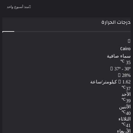
منذ أسبوع واحد
درجات الحرارة
Cairo
سماء صافية
℃
35
37º - 30º
28%
1.62 كيلومتر/ساعة
℃
37
الأحد
℃
39
الأثنين
℃
40
الثلاثاء
℃
41
الأربعاء