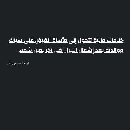
خلافات مالية تتحول إلى مأساة القبض على سباك
ووالدته بعد إشعال النيران فى آخر بعين شمس
منذ أسبوع واحد