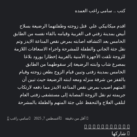
كتب .. سامى راغب العمده
اقدم ميكانيكي علي قتل زوجته وطفلتهما الرضيعة بسلاح
أبيض بمدينة زفتي فى الغربية وقيامه بالقاء نفسه من الطابق
الخامس بعد اكتشافه اصابته بمرض نقص المناعة الايدز وتم
نقل جثة الجاني والطفلة للمشرحة واجراء الاسعافات اللازمة
للزوجة تلقت الأجهزة الأمنية بالغربية إخطارا بورود بلاغا
بمصرع شاب وابنته الرضيعة إثر سقوطهما من الطابق
الخامس بمدينة زفتى وتبين قيام الزوج بطعن زوجته وقيام
بالقفز من شرفة منزله ومعه ابنته الرضيعة حيث تبين أن
المتهم اصيب بمرض نقص المناعة الايدز مما دفعه لارتكاب
جريمته تم نقل الزوجة المصابة إلى مستشفى زفتى العام
لتلقي العلاج والتحفظ علي جثة المتهم والطفلة بالمشرحة
أرسل
أقل من دقيقة
أغسطس 7, 2025
سامي راغب
بريدا
‫X
‫Pocket
ڤايبر
تيلقرام
واتساب
بينتيريست
لينكدإن
لاين
فيسبوك
إلكترو
شاركها