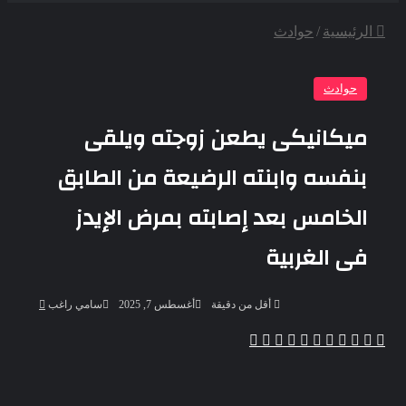
عن
الرئيسية
/
حوادث
حوادث
ميكانيكى يطعن زوجته ويلقى
بنفسه وابنته الرضيعة من الطابق
الخامس بعد إصابته بمرض الإيدز
فى الغربية
أرسل
أقل من دقيقة
أغسطس 7, 2025
سامي راغب
بريدا
إلكترونيا
‫X
‫Pocket
ڤايبر
تيلقرام
واتساب
بينتيريست
لينكدإن
لاين
فيسبوك