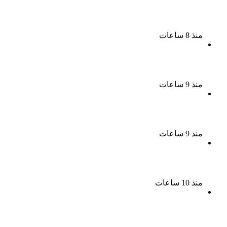
ملك قورة تحتفل بخطوبتها فى الساحل الشمالى على
رجل الأعمال يوسف عثمان
منذ 8 ساعات
ناقد موسيقي: شيرين عبد الوهاب لا تزال تمتلك مقومات
النجاح
منذ 9 ساعات
نجوم الطرب يشعلون ليالى الساحل الشمالى صيف 2026
ينبض بالحياة
منذ 9 ساعات
بعد سداده 486 ألف جنيه إخلاء سبيل إبراهيم سعيد فى
قضية متجمد نفقة طليقته
منذ 10 ساعات
القبض على سيدة بتهمة إدارة صفحة على مواقع
التواصل للترويج للأعمال المنافية للآداب فى الإسكندرية