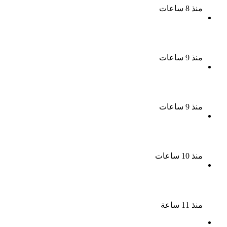
منذ 8 ساعات
ناقد موسيقي: شيرين عبد الوهاب لا تزال تمتلك مقومات
النجاح
منذ 9 ساعات
نجوم الطرب يشعلون ليالى الساحل الشمالى صيف 2026
ينبض بالحياة
منذ 9 ساعات
بعد سداده 486 ألف جنيه إخلاء سبيل إبراهيم سعيد فى
قضية متجمد نفقة طليقته
منذ 10 ساعات
القبض على سيدة بتهمة إدارة صفحة على مواقع
التواصل للترويج للأعمال المنافية للآداب فى الإسكندرية
منذ 11 ساعة