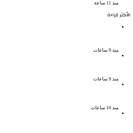
منذ 11 ساعة
الأكثر قراءة
ناقد موسيقي: شيرين عبد الوهاب لا تزال تمتلك مقومات
النجاح
منذ 9 ساعات
نجوم الطرب يشعلون ليالى الساحل الشمالى صيف 2026
ينبض بالحياة
منذ 9 ساعات
بعد سداده 486 ألف جنيه إخلاء سبيل إبراهيم سعيد فى
قضية متجمد نفقة طليقته
منذ 10 ساعات
القبض على سيدة بتهمة إدارة صفحة على مواقع
التواصل للترويج للأعمال المنافية للآداب فى الإسكندرية