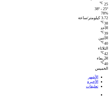
℃
25
38º - 25º
78%
3.72 كيلومتر/ساعة
℃
38
الأحد
℃
39
الأثنين
℃
40
الثلاثاء
℃
42
الأربعاء
℃
40
الخميس
الأشهر
الأخيرة
تعليقات
ملك قورة تحتفل بخطوبتها فى الساحل الشمالى على
رجل الأعمال يوسف عثمان