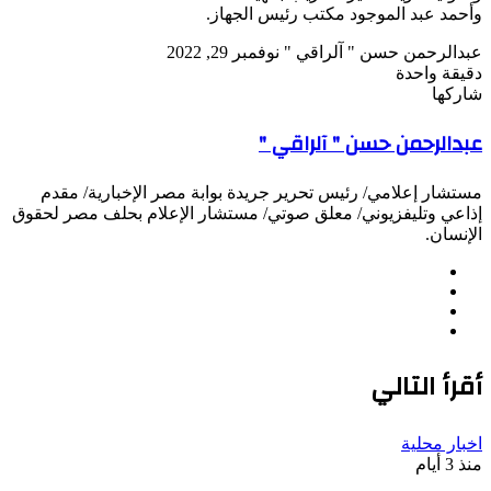
وأحمد عبد الموجود مكتب رئيس الجهاز.
تابع
أرسل
عبدالرحمن حسن " آلراقي "
نوفمبر 29, 2022
على
بريدا
دقيقة واحدة
X
‫Pocket
‫X
لاين
ڤايبر
تيلقرام
لينكدإن
واتساب
فيسبوك
بينتيريست
إلكترونيا
شاركها
Odnoklassniki
‫Pocket
‫X
طباعة
لينكدإن
فيسبوك
مشاركة
بينتيريست
عبدالرحمن حسن " آلراقي "
عبر
البريد
مستشار إعلامي/ رئيس تحرير جريدة بوابة مصر الإخبارية/ مقدم
إذاعي وتليفزيوني/ معلق صوتي/ مستشار الإعلام بحلف مصر لحقوق
الإنسان.
موقع
فيسبوك
الويب
‫X
انستقرام
أقرأ التالي
اخبار محلية
منذ 3 أيام