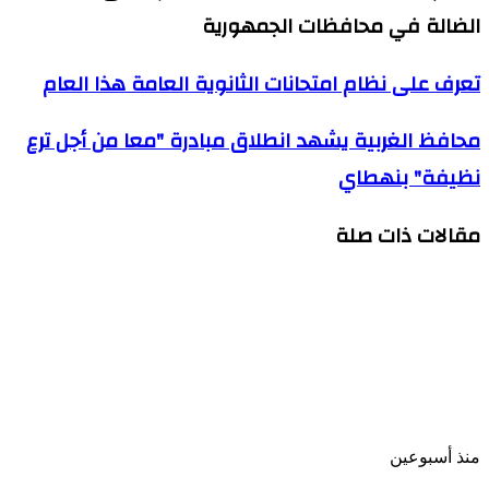
الضالة في محافظات الجمهورية
تعرف
تعرف على نظام امتحانات الثانوية العامة هذا العام
على
نظام
محافظ
محافظ الغربية يشهد انطلاق مبادرة "معا من أجل ترع
امتحانات
الغربية
الثانوية
نظيفة" بنهطاي
يشهد
العامة
انطلاق
هذا
مبادرة
العام
مقالات ذات صلة
"معا
من
أجل
ترع
نظيفة"
الرئيس عبد الفتاح السيسي يتابع الموقف التنفيذي
بنهطاي
لمشروع أرشفة ورقمنة تراث الإذاعة والتلفزيون
المصري
منذ أسبوعين