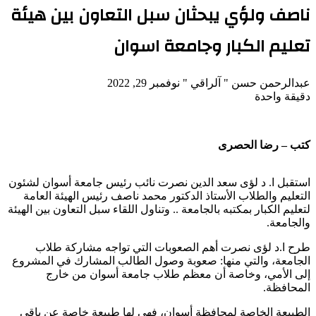
ناصف ولؤي يبحثان سبل التعاون بين هيئة
تعليم الكبار وجامعة اسوان
تابع
أرسل
عبدالرحمن حسن " آلراقي "
نوفمبر 29, 2022
على
بريدا
دقيقة واحدة
X
‫Pocket
‫X
لاين
ڤايبر
تيلقرام
لينكدإن
واتساب
فيسبوك
بينتيريست
إلكترونيا
كتب – رضا الحصرى
استقبل ا. د لؤى سعد الدين نصرت نائب رئيس جامعة أسوان لشئون
التعليم والطلاب الأستاذ الدكتور محمد ناصف رئيس الهيئة العامة
لتعليم الكبار بمكتبه بالجامعة .. وتناول اللقاء سبل التعاون بين الهيئة
والجامعة.
طرح ا.د لؤى نصرت أهم الصعوبات التي تواجه مشاركة طلاب
الجامعة، والتي منها: صعوبة وصول الطالب المشارك في المشروع
إلى الأمي، وخاصة أن معظم طلاب جامعة أسوان من خارج
المحافظة.
الطبيعة الخاصة لمحافظة أسوان، فهي لها طبيعة خاصة عن باقي