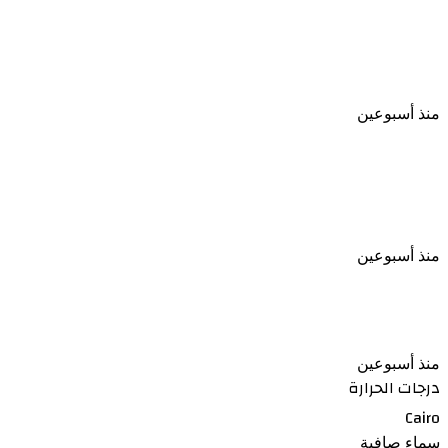
مليون جنيه غرامة و الحبس لمزاولي السمسرة دون
ترخيص أو التسجيل القانوني
منذ أسبوعين
قرار جمهوري بالإفراج عن عدد من السجناء وفق ضوابط
قانونية
منذ أسبوعين
الأرصاد تكشف موعد تراجع الحرارة بعد الارتفاع المؤقت
منذ أسبوعين
درجات الحرارة
Cairo
سماء صافية