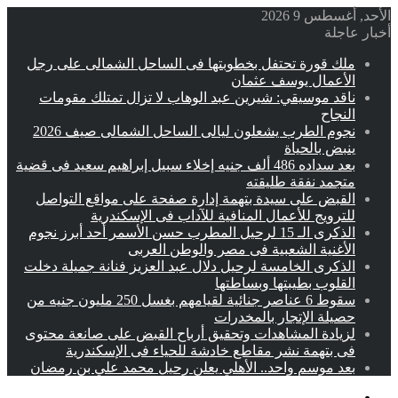
الأحد, أغسطس 9 2026
أخبار عاجلة
ملك قورة تحتفل بخطوبتها فى الساحل الشمالى على رجل
الأعمال يوسف عثمان
ناقد موسيقي: شيرين عبد الوهاب لا تزال تمتلك مقومات
النجاح
نجوم الطرب يشعلون ليالى الساحل الشمالى صيف 2026
ينبض بالحياة
بعد سداده 486 ألف جنيه إخلاء سبيل إبراهيم سعيد فى قضية
متجمد نفقة طليقته
القبض على سيدة بتهمة إدارة صفحة على مواقع التواصل
للترويج للأعمال المنافية للآداب فى الإسكندرية
الذكرى الـ 15 لرحيل المطرب حسن الأسمر أحد أبرز نجوم
الأغنية الشعبية فى مصر والوطن العربى
الذكرى الخامسة لرحيل دلال عبد العزيز فنانة جميلة دخلت
القلوب بطيبتها وبساطتها
سقوط 6 عناصر جنائية لقيامهم بغسل 250 مليون جنيه من
حصيلة الإتجار بالمخدرات
لزيادة المشاهدات وتحقيق أرباح القبض على صانعة محتوى
فى بتهمة نشر مقاطع خادشة للحياء فى الإسكندرية
بعد موسم واحد.. الأهلي يعلن رحيل محمد علي بن رمضان
القائمة