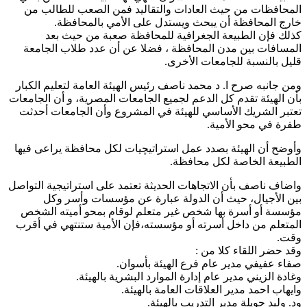
المحافظات من حيث العادات والتقاليد فمن الصعب للطالب من
خارج المحافظة أن يبحث ويستدل على الأمي بالمحافظة.
كذلك فإن الطبيعة الجغرافية للمحافظة صعبة من حيث بعد
المسافات بين مدن المحافظة ، فضلا عن أن عدد طلاب الجامعة
قليل بالنسبة للجامعات الأخرى.
ومن جانبه صرح ا. د محمد ناصف رئيس الهيئة العامة لتعليم الكبار
بأن الهيئة تقدم كل الدعم لجميع الجامعات المصرية، و أن الجامعات
تعتبر الشريك الأساسي للهيئة في المشروع وأن الجامعات أحدثت
طفرة في محو الأمية.
وأوضح أن الهيئة بصدد عمل استراتيچيات لكل محافظة يراعى فيها
الطبيعة الخاصة لكل محافظة.
واضاف ناصف بأن الاتجاهات الحديثة تعتمد على استراتيجية التواصل
بين الأجيال، حيث أن الدولة عبارة عن مؤسسات وأسر وكل
مؤسسة أو أسرة بها شخص غير متعلم لوقام بمحو أميته الشخص
المتعلم من داخل أسرته أو مؤسسته،فإن الأمية ستنتهي في أقرب
وقت.
وقد حضر اللقاء كلا من :
صفاء عفيفي مدير عام فرع الهيئة بأسوان.
وغادة الزيني مدير عام إدارة الموارد البشرية بالهيئة.
وايهاب احمد مدير العلاقات العامة بالهيئة.
ود. وليد حويلة مدير التدريب بالهيئة.