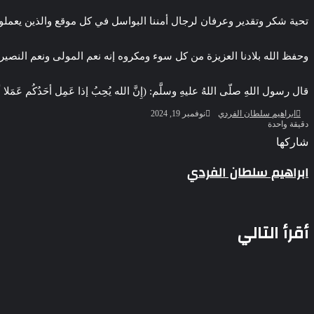
تحية شكر وتقدير وعرفان لرجال أمننا البواسل في كل موقع والذين يعملون
وحفظ الله بلادنا العزيزة من كل سوء ومكروه إنه نعم المولى ونعم النصير
قال رسول اللهِ صلّى اللهُ عليهِ وسلَّم: (إِنَّ الله يُحِبُ إذا عَمِل أحَدُكُم ع
ضبط 7 متهمين بتهمة حجب السجائر المهربة تمهيدًا لبيعها
أرسل
ابراهيم سلطان الفردي
نوفمبر 19, 2024
بريدا
دقيقة واحدة
إلكترونيا
‫Pocket
‫X
لاين
ڤايبر
تيلقرام
لينكدإن
واتساب
فيسبوك
بينتيريست
شاركها
Odnoklassniki
‫Pocket
‫X
طباعة
لينكدإن
فيسبوك
مشاركة
بينتيريست
طقس شديد الحرارة في الجنوب و تحسن نسبي ليلًا
ابراهيم سلطان الفردي
عبر
البريد
أقرأ التالي
زيادة جديدة في رسوم الكهرباء تعرف على قيمة خدمة العملاء في الفاتور
حي النزهة يشارك في مبادرة ١٠٠يوم صحة