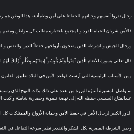
‫Pocket
‫X
لاين
ڤايبر
تيلقرام
لينكدإن
واتساب
فيسبوك
بينتيريست
رجال نذروا أنفسهم وحياتهم للحفاظ على أمن وطمأنينة هذا الوطن هم رج
فالأمن شريان الحياة للفرد والمجتمع باعتباره مطلب كل مواطن ومقيم ول
ورجال الجيش والشرطة الذين يضحون بأرواحهم حفظاً للدين والنفس والع
قال تعالى بسورة الأنعام الَّذِينَ آمَنُواْ وَلَمْ يَلْبِسُواْ إِيمَانَهُم بِظُلْمٍ 
ومن الأسباب الرئيسية التي أرست قواعد الأمن في البلاد تطبيق القانون
ثم واصل المسيرة أبناؤه البررة من بعده على ذلك بذات النهج الذي رسم
عبدالفتاح السيسي حفظه الله إلى نهضة تنموية وحضارية شاملة واكبت ال
الدور الكبير لرجال الأمن في حفظ الأمن وحماية الأرواح والممتلكات كل ا
وخص الشرطة المصرية بكل الشكر والتقدير نظير سرعة التفاعل في التع