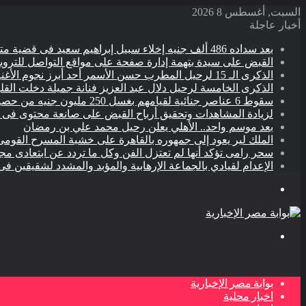
السبت, أغسطس 8 2026
أخبار عاجلة
بعد سداده 486 ألف جنيه إخلاء سبيل إبراهيم سعيد فى قضية متجمد نفقة طليقته
القبض على سيدة بتهمة إدارة صفحة على مواقع التواصل للترويج 
الذكرى الـ 15 لرحيل المطرب حسن الأسمر أحد أبرز نجوم الأغنية الشعبية فى مصر والوطن العربى
الذكرى الخامسة لرحيل دلال عبد العزيز فنانة جميلة دخلت القل
سقوط 6 عناصر جنائية لقيامهم بغسل 250 مليون جنيه من حصيلة الإتجار بالمخدرات
لزيادة المشاهدات وتحقيق أرباح القبض على صانعة محتوى فى ب
بعد موسم واحد.. الأهلي يعلن رحيل محمد علي بن رمضان
الملك لير يعود إلى جمهوره بالقاهرة على خشبة المسرح القومى 
سحر رامى تؤكد أنها لم تعتزل الفن وكل ما تردد عن ابتعادى م
الإعدام لقيادي بالجماعة الإرهابية والمؤبد والمشدد لشقيقين فى
القائمة
بحث
عن
بوابة مصر الإخبارية
اخبار محلية