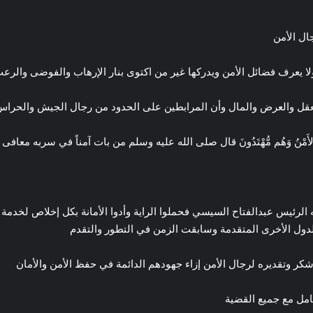
ال الأمن
ا يعرف فضائل الأمن ويدركها غير من اكتوى بنار الإرهاب والفوضى والرع
قل والعرض والمال وأن المرابطين على الحدود من رجال الجيش والحراس 
أُوْلَئِكَ لَهُمُ الأَمْنُ وَهُم مُّهْتَدُونَ قال صلى الله عليه وسلم من بات آمناً في 
ه الرئيس عبدالفتاح السيسي فحملوا الراية وأدوا الأمانة بكل إخلاص لخ
دول الأخرى المتقدمة وسابقت الزمن في التطور والتقدم
شكر وتقديره لرجال الأمن إزاء جهودهم الدائمة في حفظ الأمن والأمان
امل مع جميع القضية