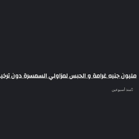
مليون جنيه غرامة و الحبس لمزاولي السمسرة دون ترخيص
منذ أسبوعين