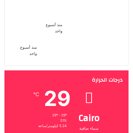
تكشف
وتغريمها
ابتعدت عن
15 ألف جنيه
التمثيل من
فى قضية
أجل ابنى
سب وقذف
اشرف زكى
منذ أسبوع
نقيب
واحد
المهن
التمثيلية
منذ أسبوع
واحد
درجات الحرارة
29
℃
Cairo
29º - 29º
51%
5.24 كيلومتر/ساعة
سماء صافية