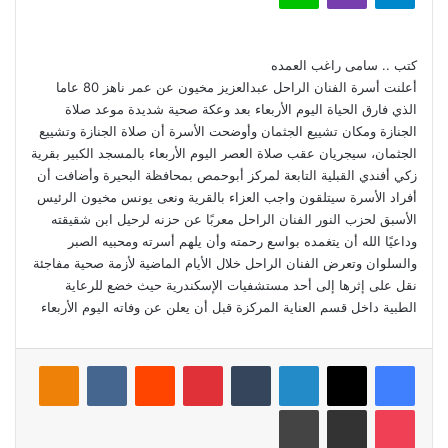
كتب .. سامى راغب العمده
أعلنت أسرة الفنان الراحل عبدالعزيز مخيون عن عمر ناهز 80 عاما
الذي فارق الحياة اليوم الأربعاء بعد وعكة صحية شديدة موعد صلاة
الجنازة ومكان تشييع الجثمان وأوضحت الأسرة أن صلاة الجنازة وتشييع
الجثمان، سيجريان عقب صلاة العصر اليوم الأربعاء بالمسجد الكبير بقرية
زكي أفندي القبلية التابعة لمركز أبوحمص بمحافظة البحيرة وأضافت أن
أفراد الأسرة سيتلقون واجب العزاء بالقرية ونعى يونس مخيون الرئيس
الأسبق لحزب النور الفنان الراحل معربًا عن حزنه لرحيل ابن شقيقته
وداعيًا الله أن يتغمده بواسع رحمته وأن يلهم أسرته ومحبيه الصبر
والسلوان وتعرض الفنان الراحل خلال الأيام الماضية لأزمة صحية مفاجئة
نقل على إثرها إلى أحد مستشفيات الإسكندرية حيث خضع للرعاية
الطبية داخل قسم العناية المركزة قبل أن يعلن عن وفاته اليوم الأربعاء
فيسبوك
‫X
لينكدإن
بينتيريست
assniki
‫Pocket
مشاركة عبر البريد
طباعة