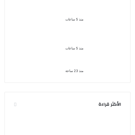
سقوط 6 عناصر جنائية لقيامهم بغسل
250 مليون جنيه من حصيلة الإتجار
بالمخدرات
منذ 5 ساعات
لزيادة المشاهدات وتحقيق أرباح القبض
على صانعة محتوى فى بتهمة نشر
مقاطع خادشة للحياء فى الإسكندرية
منذ 5 ساعات
بعد موسم واحد.. الأهلي يعلن رحيل
محمد علي بن رمضان
منذ 23 ساعة
الأكثر قراءة
الذكرى الخامسة لرحيل دلال
سقوط 6 عناصر جنائية
عبد العزيز فنانة جميلة دخلت
لقيامهم بغسل 250 مليون
القلوب بطيبتها وبساطتها
جنيه من حصيلة الإتجار