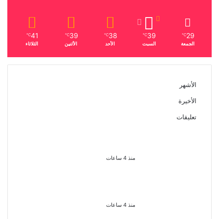
41
39
38
39
29
℃
℃
℃
℃
℃
الجمعة
السبت
الأحد
الأثنين
الثلاثاء
الأشهر
الأخيرة
تعليقات
الذكرى الـ 15 لرحيل المطرب حسن
الأسمر أحد أبرز نجوم الأغنية الشعبية
فى مصر والوطن العربى
منذ 4 ساعات
الذكرى الخامسة لرحيل دلال عبد
العزيز فنانة جميلة دخلت القلوب
بطيبتها وبساطتها
منذ 4 ساعات