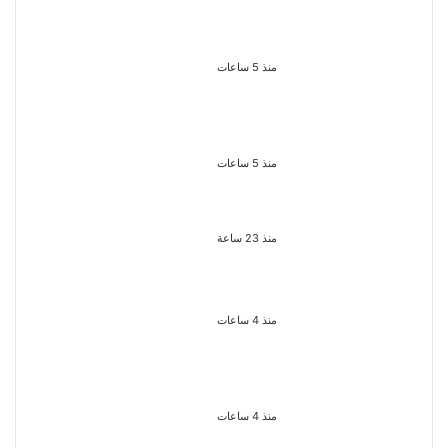
سقوط 6 عناصر جنائية لقيامهم بغسل
250 مليون جنيه من حصيلة الإتجار
بالمخدرات
منذ 5 ساعات
لزيادة المشاهدات وتحقيق أرباح القبض
على صانعة محتوى فى بتهمة نشر
مقاطع خادشة للحياء فى الإسكندرية
منذ 5 ساعات
بعد موسم واحد.. الأهلي يعلن رحيل
محمد علي بن رمضان
منذ 23 ساعة
الذكرى الـ 15 لرحيل المطرب حسن
الأسمر أحد أبرز نجوم الأغنية الشعبية
فى مصر والوطن العربى
منذ 4 ساعات
الذكرى الخامسة لرحيل دلال عبد
العزيز فنانة جميلة دخلت القلوب
بطيبتها وبساطتها
منذ 4 ساعات