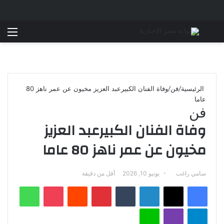
بحث عن
الق
الرئيسية
/
فن
/
وفاة الفنان الكبيرعبد العزيز مخيون عن عمر ناهز 80
عاما
فن
وفاة الفنان الكبيرعبد العزيز
مخيون عن عمر ناهز 80 عاما
أرسل
سامي راغب
يونيو 10, 2026
أقل من دقيقة
بريدا
فيسبوك
‫X
لينكدإن
بينتيريست
‫Pocket
واتساب
إلكترونيا
تيلقرام
ڤايبر
لاين