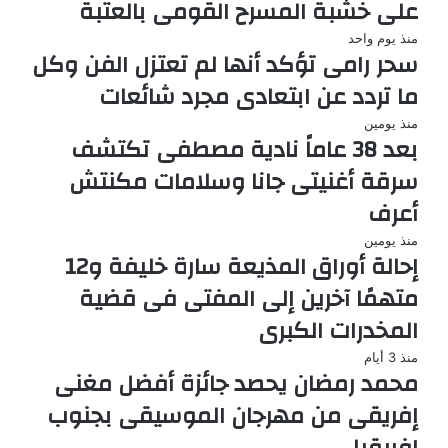
على خشبة المسرح القومى بالعتبة
منذ يوم واحد
سحر رامى تؤكد أنها لم تعتزل الفن وكل
ما تردد عن ابتعادى مجرد شائعات
منذ يومين
بعد 38 عاماً نادية مصطفى تكتشف
سرقة أغنيتى جانا وسلامات مكنتش
أعرف
منذ يومين
إحالة أوراق المذيعة سارة خليفة و12
متهمًا آخرين إلى المفتى فى قضية
المخدرات الكبرى
منذ 3 أيام
محمد رمضان يحصد جائزة أفضل مغنى
إفريقى من مهرجان الموسيقى بجنوب