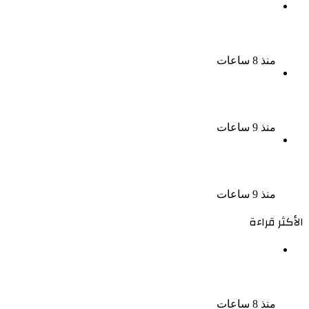
سحر رامى تؤكد أنها لم تعتزل الفن وكل ما تردد عن
ابتعادى مجرد شائعات
منذ 8 ساعات
الإعدام لقيادي بالجماعة الإرهابية والمؤبد والمشدد
لشقيقين فى قضية اقتحام مركز العدوة بالمنيا
منذ 9 ساعات
السجن المشدد 15 عاما لعامل وسائق لاتهامهما بخطف
طفل وهتك عرضه بشبرا الخيمة
منذ 9 ساعات
الأكثر قراءة
الملك لير يعود إلى جمهوره بالقاهرة على خشبة المسرح
القومى بالعتبة
منذ 8 ساعات