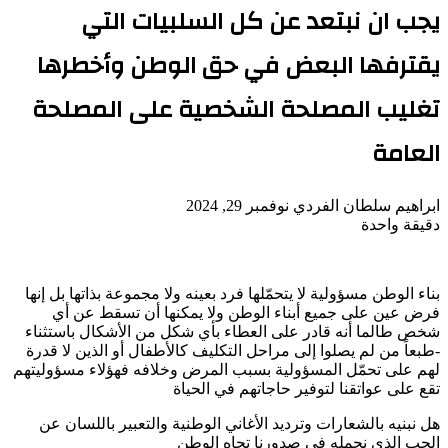
يجب ان نبتعد عن كل السلبيات التي
يقترفها البعض في حق الوطن وأخطرها
تغليب المصلحة الشخصية على المصلحة
العامة
أرسل
ابراهيم سلطان الفردي
نوفمبر 29, 2024
بريدا
دقيقة واحدة
‫Pocket
‫X
لاين
ڤايبر
تيلقرام
لينكدإن
واتساب
فيسبوك
بينتيريست
إلكترونيا
بناء الوطن مسؤولية لا يتحمّلها فرد بعينه ولا مجموعة بذاتها بل إنها
فرض عين على جميع أبناء الوطن ولا يمكنها أن تسقط عن أي
شخص طالما أنه قادر على العطاء بأي شكل من الأشكال باستثناء
-طبعاً من لم يصلوا إلى مراحل التكليف كالأطفال أو الذين لا قدرة
لهم على تحمّل المسؤولية بسبب المرض وخلافه فهؤلاء مسؤوليتهم
تقع على عواتقنا لتوفير حاجاتهم في الحياة
هل نبنيه بالشعارات وترديد الأغاني الوطنية والتعبير باللسان عن
الحب الذي نحمله في صدورنا تجاه الوطن