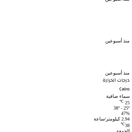
قرار جمهوري بالإفراج عن عدد من السجناء وفق ضوابط
قانونية
منذ أسبوعين
الأرصاد تكشف موعد تراجع الحرارة بعد الارتفاع المؤقت
منذ أسبوعين
درجات الحرارة
Cairo
سماء صافية
℃
25
38º - 25º
47%
2.94 كيلومتر/ساعة
℃
38
الجمعة