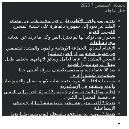
الجمعة, أغسطس 7 2026
أخبار عاجلة
بعد موسم واحد.. الأهلي يعلن رحيل محمد علي بن رمضان
الملك لير يعود إلى جمهوره بالقاهرة على خشبة المسرح
القومى بالعتبة
سحر رامى تؤكد أنها لم تعتزل الفن وكل ما تردد عن ابتعادى
مجرد شائعات
الإعدام لقيادي بالجماعة الإرهابية والمؤبد والمشدد لشقيقين
فى قضية اقتحام مركز العدوة بالمنيا
السجن المشدد 15 عاما لعامل وسائق لاتهامهما بخطف طفل
وهتك عرضه بشبرا الخيمة
بعد 38 عاماً نادية مصطفى تكتشف سرقة أغنيتى جانا
وسلامات مكنتش أعرف
بسبب الخلافات الأسرية ضبط شاب لاتهامه بقتل والده وإصابة
والدته وشقيقه في الإسكندرية
إحالة أوراق المذيعة سارة خليفة و12 متهمًا آخرين إلى المفتى
فى قضية المخدرات الكبرى
ضبط 3 أفدنة مزروعة مخدرات بقيمة 1.4 مليار جنيه فى
الإسماعيلية
ضبط 7 متهمين بتهمة حجب السجائر المهربة تمهيدًا لبيعها
القائمة