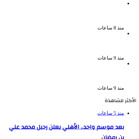
سحر رامى تؤكد أنها لم تعتزل الفن وكل ما تردد عن
ابتعادى مجرد شائعات
منذ 8 ساعات
الإعدام لقيادي بالجماعة الإرهابية والمؤبد والمشدد
لشقيقين فى قضية اقتحام مركز العدوة بالمنيا
منذ 9 ساعات
السجن المشدد 15 عاما لعامل وسائق لاتهامهما بخطف
طفل وهتك عرضه بشبرا الخيمة
منذ 9 ساعات
الأكثر مشاهدة
منذ 5 ساعات
بعد موسم واحد.. الأهلي يعلن رحيل محمد علي
بن رمضان