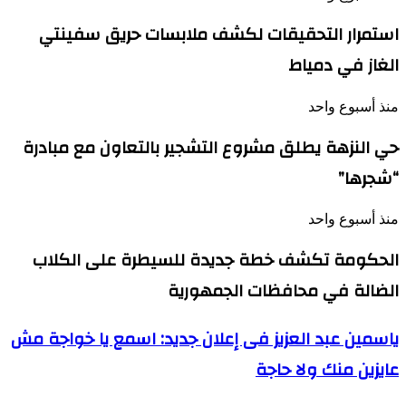
استمرار التحقيقات لكشف ملابسات حريق سفينتي
الغاز في دمياط
منذ أسبوع واحد
حي النزهة يطلق مشروع التشجير بالتعاون مع مبادرة
“شجرها”
منذ أسبوع واحد
الحكومة تكشف خطة جديدة للسيطرة على الكلاب
الضالة في محافظات الجمهورية
ياسمين
ياسمين عبد العزيز فى إعلان جديد: اسمع يا خواجة مش
عبد
عايزين منك ولا حاجة
العزيز
فى
إعلان