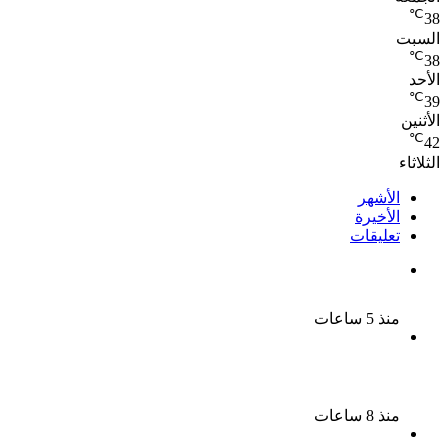
℃
38
السبت
℃
38
الأحد
℃
39
الأثنين
℃
42
الثلاثاء
الأشهر
الأخيرة
تعليقات
بعد موسم واحد.. الأهلي يعلن رحيل محمد علي بن رمضان
منذ 5 ساعات
الملك لير يعود إلى جمهوره بالقاهرة على خشبة المسرح
القومى بالعتبة
منذ 8 ساعات