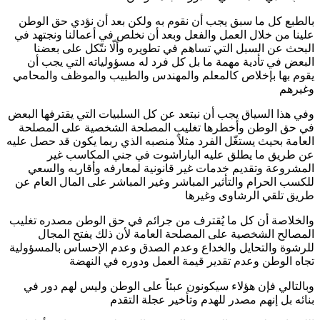
بالطبع كل ما سبق يجب أن نقوم به ولكن بعد أن نؤدي حق الوطن
علينا من خلال العمل والفعل وبعد أن نخلص في أعمالنا ونجتهد في
البحث عن السبل التي تساهم في تطويره وألّا نتّكل على بعضنا
البعض في تأدية مهمة ما بل كل فرد له مسؤولياته التي يجب أن
يقوم بها بإخلاص كالمعلم والمهندس والطبيب والموظف والمحامي
وغيرهم
وفي هذا السياق يجب أن نبتعد عن كل السلبيات التي يقترفها البعض
في حق الوطن وأخطرها تغليب المصلحة الشخصية على المصلحة
العامة بحيث يستغّل الفرد مثلاً منصبه الذي ربما يكون قد حصل عليه
عن طريق ما يطلق عليه الباراشوت في جني المكاسب غير
المشروعة وتقديم خدمات غير قانونية لمعارفه وأقاربه والسعي
للكسب الحرام والتأثير المباشر وغير المباشر على المال العام عن
طريق تلقي الرشاوى وغيرها
والخلاصة أن كل ما يُقترف من جرائم في حق الوطن مصدره تغليب
المصالح الشخصية على المصلحة العامة لأن ذلك يفتح المجال
للرشوة والتحايل والخداع وعدم الصدق وعدم الإحساس بالمسؤولية
تجاه الوطن وعدم تقدير قيمة العمل ودوره في النهضة
وبالتالي فإن هؤلاء سيكونون عبئاً على الوطن وليس لهم دور في
بنائه بل إنهم مصدر للهدم وتأخير عجلة التقدم