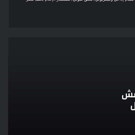
متلازمة البيت الزجاجي
تفاصيل صغيرة كسرت الصورة الرسمية
طلاب بكلية الإعلام جامعة الأزهر يدشنون
حملة «حكاية مكان» لتعزيز وعي الجمهور
بالتراث المصري ودعم السياحة المصرية
بطل من ورق.. معايير الشهرة في زمن
المشاهدات
اقش
“حياتك أغلى”.. طلاب إعلام الأزهر يطلقون
ل
حملة توعوية لمواجهة الإدمان ودعم
التعافي
ركز
الإعلامي والرحال العالمي سعود سعد
الهديرس يوثق رحلته في الأردن