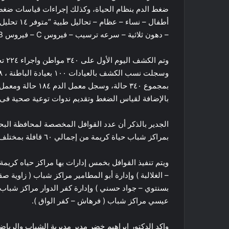
ضغط الدم بنظام الحياة، وكذلك إجراءات قياسات ضغط
أطفال – نس
– دهون ثلاثية – سرعه ترسيب – فيروس C – فيروس B – ميكروب سبحي – معامل التهاب – سكر – بول – براز).
وتم الكشف اليوم الأول على ٣٤٠ مواطن واجراء ٢٢٤ تحليل مجانًا
بمجموع ٣٤٠ حالة، وسجل معمل الدم ١٨٤ حالة ومعمل الطفيليات ٤٠ حالة.
بالإضافة لقياس الضغط وتقديم ندوات توعية صحية فى
بمراكز شباب حياة كريمة من إجمالي ٦٠ قافلة بمختلف محافظات الجمهورية.
ويتم تنفيذ القوافل بخمس إدارات بها مراكز حياه كري
– الغلالبة ) وإدارة أبو المطامير مراكز شباب ( زاوية
بسنتوي – جواد حسني ) وإدارة كفر الدوار مراكز شباب (
عيسي مراكز شباب ( فرهاش – كفر الواق ).
واكد الدكتور ابراهيم خضر مدير مديرية الشباب والرياض