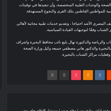
 الصحة والوحدات الطبية المتخصصة، وأن تنفيذها في توقيتات
ية للمواطنين القاطنين بتلك القرى والنجوع المستهدفة.
يف المصري الأشد احتياجا ، وتقديم خدمات طبية مجانية لأهالي
الشباب وفقًا لتوجيهات القيادة السياسية.
 والرياضة والدكتورة نهال بلبع نائب محافظ البحيرة واشراف
 بالبحيرة والدكتور هاني مصطفي جميعه وكيل وزارة الصحة
فعليات مراكز الشباب بالبحيرة.
يست
Odnoklassniki
‫Pocket
مشاركة عبر البريد
طباعة
رئيس اتحاد “بشبابها” يناقش آليات العمل
الاعلامي خلال اجتماع مع هيئة مكتب
المركز الإعلامي
/ مقدم إذاعي وتليفزيوني/ معلق صوتي/ مستشار الإعلام بحلف مصر