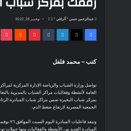
رقمك بمركز شباب ال
تابع
أرسل
عبدالرحمن حسن " آلراقي "
نوفمبر 26, 2022
على
بريدا
فيسبوك
‫X
لينكدإن
بينتيريست
t
X
إلكترونيا
كتب – محمد فلفل
تواصل وزارة الشباب والرياضة الإدارة المركزية لمراكز 
العامة لأنشطة وفعاليات مراكز الشباب بالمديرية بالتع
بمركز شباب البحيرة ضمن مراكز شباب المبادرة الرئاس
الجمعية المصرية لارتفاع ضغط الدم،
المبادرة العديد من الأنشطة والفعاليات منها حملات توع