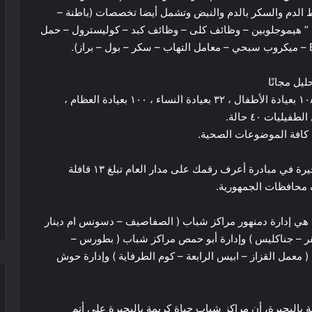
 الدم والسكر بالدم والنبض وتشمل أيضا تخصصات (باطنة –
اء – عظام – تحاليل طبية “متوفر ١٤ تحليل ” هيموجلوبين – وظائف كلى – وظائف كبد – كوليسترول – حمل
وسجلت نسب الكشف بالعيادات ١٠٠ بعيادة الباطنة ، ١٠٨ بعيادة الأطفال ، ٣٢ بعيادة النساء ، ١٠٠ بعيادة العظام ،
 كافة الموضوعات الصحية.
الجدير بالذكر أن عدد القوافل المخصصة لمحافظة البحيرة في مبادرة أعرف رقمك على مدار العام تبلغ ١٣ قافلة
مة هي إدارة دمنهور مراكز شباب ( الصفاصيف – دسونس ام دينار
 صقر – جناكليس ) وإدارة أبو حمص مراكز شباب ( بطورس –
 معمل القزاز – ابيس الرابعة – كوم الطرفاية ) وإدارة حوش
ة بالبحيرة، أن مراكز شباب حياة كريمة بالبحيرة علي أتم