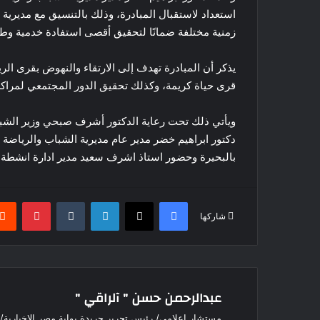
استعداد لاستقبال المبادرة، وذلك بالتنسيق مع مديرية
زمنية مختلفة ضمانًا لتحقيق أقصى استفادة خدمية وطب
يذكر أن المبادرة تهدف إلى الارتقاء والنهوض بقرى الر
قرى حياة كريمة، وكذلك تحقيق الدور المجتمعي لمراكز 
ويأتي ذلك تحت رعاية الدكتور أشرف صبحي وزير الشباب
دكتور ابراهيم خضر مدير عام مديرية الشباب والرياضة
بالبحيرة وحضور استاذ اشرف سعيد مدير ادارة انشطة و
فيسبوك
‫X
لينكدإن
بينتير
شاركها
عبدالرحمن حسن " آلراقي "
مستشار إعلامي/ رئيس تحرير جريدة بوابة مصر الإخبارية