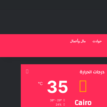
حوادث
مال وأعمال
درجات الحرارة
35
℃
Cairo
38º - 29º
24%