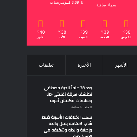
3.69 كيلومتر/ساعة
سماء صافية
40
38
39
39
38
℃
℃
℃
℃
℃
الخميس
الجمعة
السبت
الأحد
الأثنين
الأشهر
الأخيرة
تعليقات
بعد 38 عاماً نادية مصطفى
تكتشف سرقة أغنيتى جانا
وسلامات مكنتش أعرف
منذ 18 ساعة
بسبب الخلافات الأسرية ضبط
شاب لاتهامه بقتل والده
وإصابة والدته وشقيقه في
الإسكندرية