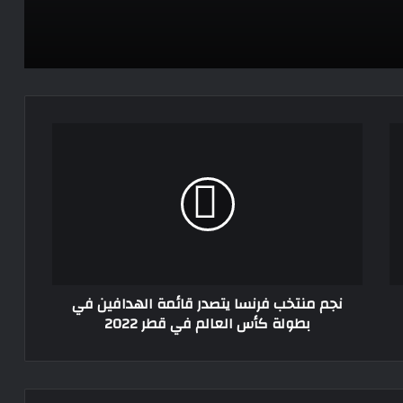
تحت شعار “عقلك ذاتك..أحميه وغير
عاداتك”
انطلاق مرتقب لفعاليات «It’s On Summit»
نجم
في مختلف محافظات الجمهورية
منتخب
فرنسا
يتصدر
كتاب جديد يوثق حائل قبل التاريخ والهديرس
قائمة
يكشف فصولاً مدهشة من تاريخ المنطقة
الهدافين
في
بطولة
كأس
نجم منتخب فرنسا يتصدر قائمة الهدافين في
العالم
بطولة كأس العالم في قطر 2022
في
قطر
2022