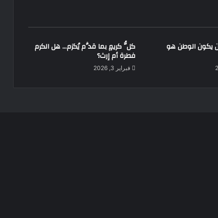
ن يكون الوطن هو
كلُّ كريمٍ بما قدَّم يُكرَم… هل الكرم
فطرة أم إرث؟
فبراير 3, 2026