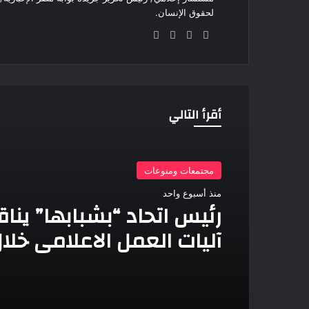
لحقوق الإنسان.
موقع
‫X
فيسبوك
انستقرام
الويب
أقرأ التالي
مجتمعات ومنوعات
منذ أسبوع واحد
رئيس اتحاد “بشبابها” ين
آليات العمل الاعلامي خلا
اجتماع مع هيئة مكتب الم
الإعلامي