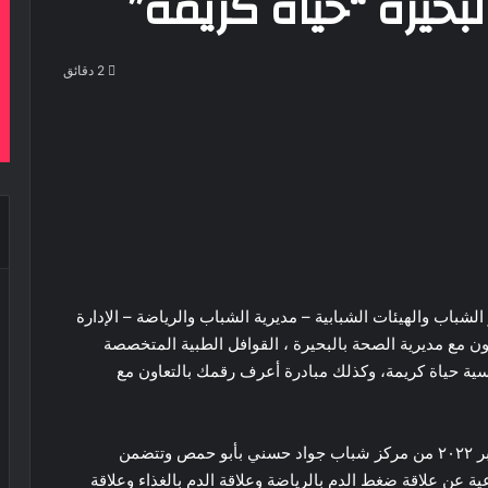
بحيرة “حياة كريمة”
2 دقائق
‫Pocke
الشباب والهيئات الشبابية – مديرية الشباب والرياضة – الإدارة
اون مع مديرية الصحة بالبحيرة ، القوافل الطبية المتخصصة
ية حياة كريمة، وكذلك مبادرة أعرف رقمك بالتعاون مع
وتنفذ فاعليات المبادرة اليوم السبت الموافق ٢٦ نوفمبر ٢٠٢٢ من مركز شباب جواد حسني بأبو حمص وتتضمن
ية عن علاقة ضغط الدم بالرياضة وعلاقة الدم بالغذاء وعلاقة