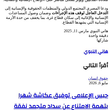
ودعا المصري المجتمع الدولي والمنظمات الحقوقية والإنسانية إلى
التدخل العاجل لوقف هذه الإجراءات
وضمان وصول المساعدات
الإنسانية والإغاثية إلى سكان قطاع غزة، بما يخفف من حدة الأزمة
الإنسانية التي يشهدها القطاع.
أرسل
هاني النبوي
مارس 11, 2025
بريدا
دقيقة واحدة
‫Pocket
‫X
لاين
ڤايبر
تيلقرام
لينكدإن
واتساب
فيسبوك
بينتيريست
إلكترونيا
شاركها
Odnoklassniki
‫Pocket
‫X
طباعة
لينكدإن
فيسبوك
مشاركة
بينتيريست
هاني النبوي
عبر
البريد
أقرأ التالي
حقوق انسان
مايو 6, 2026
حبس الإعلامى توفيق عكاشة شهرا
بتهمة الامتناع عن سداد متجمد نفقة