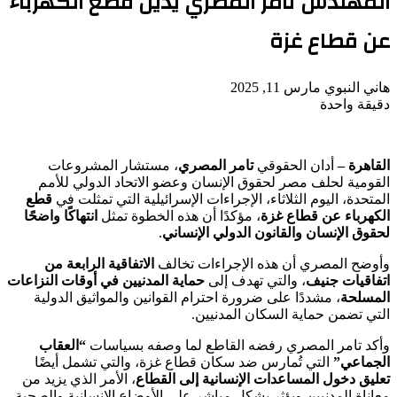
المهندس تامر المصري يدين قطع الكهرباء
عن قطاع غزة
أرسل
هاني النبوي
مارس 11, 2025
بريدا
دقيقة واحدة
‫Pocket
‫X
لاين
ڤايبر
تيلقرام
لينكدإن
واتساب
فيسبوك
بينتيريست
إلكترونيا
القاهرة –
أدان الحقوقي
تامر المصري
، مستشار المشروعات
القومية لحلف مصر لحقوق الإنسان وعضو الاتحاد الدولي للأمم
المتحدة، اليوم الثلاثاء، الإجراءات الإسرائيلية التي تمثلت في
قطع
الكهرباء عن قطاع غزة
، مؤكدًا أن هذه الخطوة تمثل
انتهاكًا واضحًا
لحقوق الإنسان والقانون الدولي الإنساني
.
وأوضح المصري أن هذه الإجراءات تخالف
الاتفاقية الرابعة من
اتفاقيات جنيف
، والتي تهدف إلى
حماية المدنيين في أوقات النزاعات
المسلحة
، مشددًا على ضرورة احترام القوانين والمواثيق الدولية
التي تضمن حماية السكان المدنيين.
وأكد تامر المصري رفضه القاطع لما وصفه بسياسات
“العقاب
الجماعي”
التي تُمارس ضد سكان قطاع غزة، والتي تشمل أيضًا
تعليق دخول المساعدات الإنسانية إلى القطاع
، الأمر الذي يزيد من
معاناة المدنيين ويؤثر بشكل مباشر على الأوضاع الإنسانية والصحية.