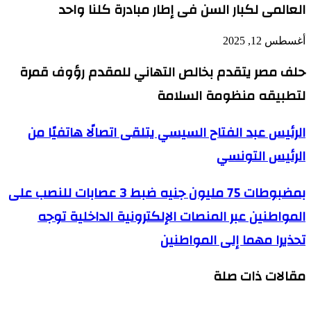
العالمى لكبار السن فى إطار مبادرة كلنا واحد
أغسطس 12, 2025
حلف مصر يتقدم بخالص التهاني للمقدم رؤوف قمرة
لتطبيقه منظومة السلامة
الرئيس
الرئيس عبد الفتاح السيسي يتلقى اتصالًا هاتفيًا من
عبد
الرئيس التونسي
الفتاح
السيسي
يتلقى
بمضبوطات 75
بمضبوطات 75 مليون جنيه ضبط 3 عصابات للنصب على
اتصالًا
مليون
هاتفيًا
المواطنين عبر المنصات الإلكترونية الداخلية توجه
جنيه
من
ضبط
الرئيس
تحذيرا مهما إلى المواطنين
3
التونسي
عصابات
للنصب
مقالات ذات صلة
على
المواطنين
عبر