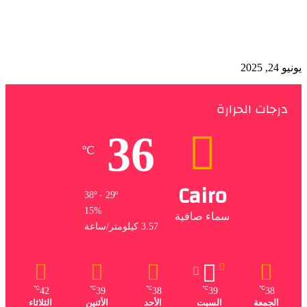
بمحافظة المنوفية.. اجتماع موسع لحلف مصر لحقوق
الإنسان
يونيو 24, 2025
درجات الحرارة
36
℃
Cairo
38º - 29º
15%
سماء صافية
3.57 كيلومتر/ساعة
℃
℃
℃
℃
℃
42
39
38
39
38
الجمعة
السبت
الأحد
الأثنين
الثلاثاء