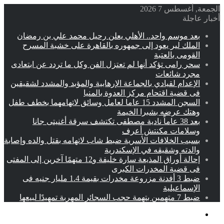
الجمعة, أغسطس 7 2026
أخبار عاجلة
بعد موسم واحد.. الأهلي يعلن رحيل محمد علي بن رمضان
الملك لير يعود إلى جمهوره بالقاهرة على خشبة المسرح
القومى بالعتبة
سحر رامى تؤكد أنها لم تعتزل الفن وكل ما تردد عن ابتعادى
مجرد شائعات
الإعدام لقيادي بالجماعة الإرهابية والمؤبد والمشدد لشقيقين
فى قضية اقتحام مركز العدوة بالمنيا
السجن المشدد 15 عاما لعامل وسائق لاتهامهما بخطف طفل
وهتك عرضه بشبرا الخيمة
بعد 38 عاماً نادية مصطفى تكتشف سرقة أغنيتى جانا
وسلامات مكنتش أعرف
بسبب الخلافات الأسرية ضبط شاب لاتهامه بقتل والده وإصابة
والدته وشقيقه في الإسكندرية
إحالة أوراق المذيعة سارة خليفة و12 متهمًا آخرين إلى المفتى
فى قضية المخدرات الكبرى
ضبط 3 أفدنة مزروعة مخدرات بقيمة 1.4 مليار جنيه فى
الإسماعيلية
ضبط 7 متهمين بتهمة حجب السجائر المهربة تمهيدًا لبيعها
القائمة