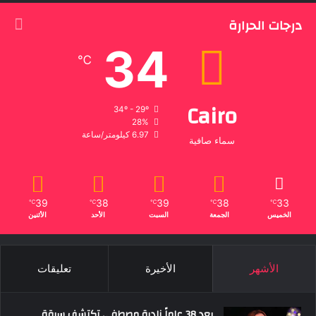
درجات الحرارة
34
℃
Cairo
34º - 29º
28%
6.97 كيلومتر/ساعة
سماء صافية
39
38
39
38
33
℃
℃
℃
℃
℃
الخميس
الجمعة
السبت
الأحد
الأثنين
الأشهر
الأخيرة
تعليقات
بعد 38 عاماً نادية مصطفى تكتشف سرقة