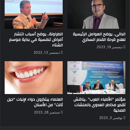
الدالى.. يوضح العوامل الرئيسية
الطراونة.. يوضح أسباب انتشار
لعلاج قرحة القدم السكري
أمراض تنفسية في بداية موسم
الشتاء
ديسمبر 19, 2023
ديسمبر 13, 2023
مؤتمر “الأطباء العرب” ..يناقش
العلماء يبتكرون دواء لإنبات “جيل
تقدير مخاطر العدوى بالمنشآت
ثالث” من الأسنان
الصحية
سبتمبر 28, 2023
نوفمبر 3, 2023