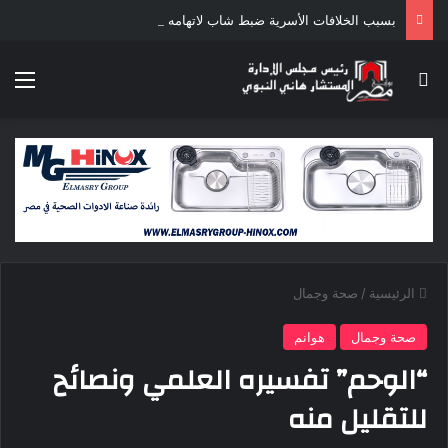
بسبب الخلافات الأسرية ضبط شاب لاتهامه بقتل والده وإصابة والدته وشقيقه في الإسكندرية
بحث عن
الق
الرئيسية
/
صحة وجمال
صحة وجمال
هوانم
“الوحم” تفسيره العلمي ونصائح
للتقليل منه