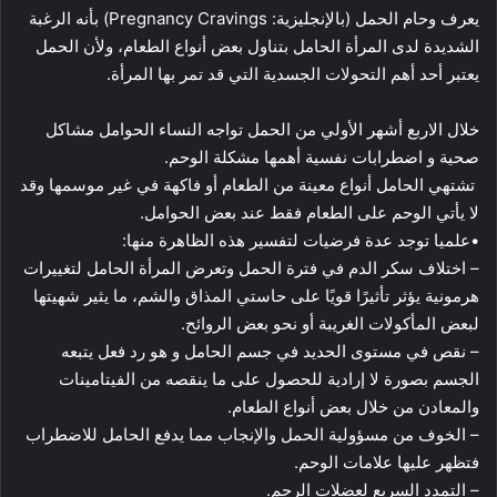
يعرف وحام الحمل (بالإنجليزية: Pregnancy Cravings) بأنه الرغبة
الشديدة لدى المرأة الحامل بتناول بعض أنواع الطعام، ولأن الحمل
يعتبر أحد أهم التحولات الجسدية التي قد تمر بها المرأة.
خلال الاربع أشهر الأولي من الحمل تواجه النساء الحوامل مشاكل
صحية و اضطرابات نفسية أهمها مشكلة الوحم.
تشتهي الحامل أنواع معينة من الطعام أو فاكهة في غير موسمها وقد
لا يأتي الوحم على الطعام فقط عند بعض الحوامل.
•علميا توجد عدة فرضيات لتفسير هذه الظاهرة منها:
– اختلاف سكر الدم في فترة الحمل وتعرض المرأة الحامل لتغييرات
هرمونية يؤثر تأثيرًا قويًا على حاستي المذاق والشم، ما يثير شهيتها
لبعض المأكولات الغريبة أو نحو بعض الروائح.
– نقص في مستوى الحديد في جسم الحامل و هو رد فعل يتبعه
الجسم بصورة لا إرادية للحصول على ما ينقصه من الفيتامينات
والمعادن من خلال بعض أنواع الطعام.
– الخوف من مسؤولية الحمل والإنجاب مما يدفع الحامل للاضطراب
فتظهر عليها علامات الوحم.
– التمدد السريع لعضلات الرحم.