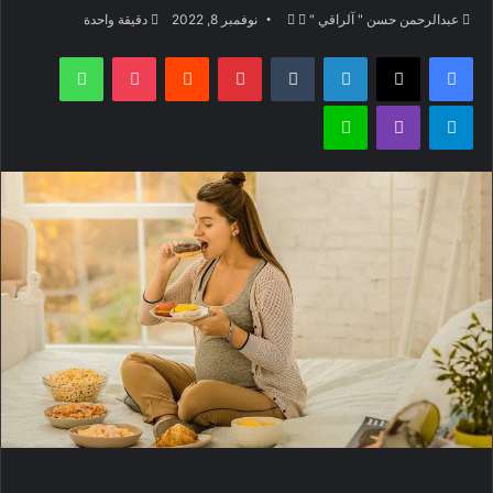
تابع
أرسل
عبدالرحمن حسن " آلراقي "
نوفمبر 8, 2022
دقيقة واحدة
على
بريدا
فيسبوك
‫X
لينكدإن
بينتيريست
‫Pocket
واتساب
X
إلكترونيا
تيلقرام
ڤايبر
لاين