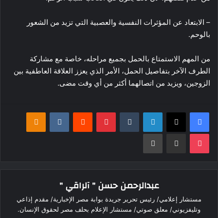
– الابتعاد عن المؤثرات النفسية والعصبية التي تزيد من الشعور
بالوحم.
من المهم الاستمتاع بالحمل بجميع مراحله، خاصة مع مشاركة
الطرف الآخر بتفاصيل الحمل، الأمر الذي يعزز العلاقة العاطفية بين
الزوجين، ويزيد من اتصالهما أكثر من أي وقت مضى.
فيسبوك
‫X
لينكدإن
بينتيريست
klassniki
‫Pocket
مشاركة عبر البريد
طباعة
عبدالرحمن حسن " آلراقي "
مستشار إعلامي/ رئيس تحرير جريدة بوابة مصر الإخبارية/ مقدم إذاعي
وتليفزيوني/ معلق صوتي/ مستشار الإعلام بحلف مصر لحقوق الإنسان.