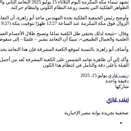
الظواهر الفلكية التي تجسد روعة النظام الكوني وانتظام حركته.
وأوضح رئيس الجمعية الفلكية بجدة المهندس ماجد أبو زاهرة، أن الت
الزوال فوق مكة المكرمة عند الساعة 12:27 ظهرًا بتوقيت مكة (9:27 صباحًا بتوقيت غرينتش)، وتصل في تلك اللحظة إلى ذروتها فوق الكعبة المشرفة حيث تتعامد عليها مباشرة بزاوية ارتفاع تقارب 89.5 درجة.
وقال: «نتيجة لذلك يختفي ظل الكعبة تمامًا وتصبح ظلال الأجسام ال
العلمية والجمال الطبيعي»، مبينًا أن التعامد يشير – علميًا – إلى
وأضاف أبو زاهرة: بالنسبة لموقع الكعبة المشرفة فإن هذا التعامد يحدث
وأكد إلى أن ظاهرة تعامد الشمس على الكعبة المشرفة تُعد من أجمل ا
القبلة بأعلى دقة والتأمل في انتظام هذا الكون.
أرسل
زينب غازي
يوليو 15, 2025
بريدا
دقيقة واحدة
‫Pocket
‫X
لاين
ڤايبر
تيلقرام
لينكدإن
واتساب
فيسبوك
بينتيريست
إلكترونيا
شاركها
Odnoklassniki
‫Pocket
‫X
طباعة
لينكدإن
فيسبوك
مشاركة
بينتيريست
زينب غازي
عبر
البريد
صحفية بجريدة بوابة مصر الإخبارية
موقع
الويب