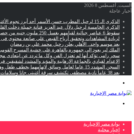
السبت, أغسطس 8 2026
أخبار عاجلة
الذكرى الـ 15 لرحيل المطرب حسن الأسمر أحد أبرز نجوم الأغنية الشعبية فى مصر والوطن العربى
الذكرى الخامسة لرحيل دلال عبد العزيز فنانة جميلة دخلت القل
سقوط 6 عناصر جنائية لقيامهم بغسل 250 مليون جنيه من حصيلة الإتجار بالمخدرات
لزيادة المشاهدات وتحقيق أرباح القبض على صانعة محتوى فى ب
بعد موسم واحد.. الأهلي يعلن رحيل محمد علي بن رمضان
الملك لير يعود إلى جمهوره بالقاهرة على خشبة المسرح القومى 
سحر رامى تؤكد أنها لم تعتزل الفن وكل ما تردد عن ابتعادى م
الإعدام لقيادي بالجماعة الإرهابية والمؤبد والمشدد لشقيقين فى
السجن المشدد 15 عاما لعامل وسائق لاتهامهما بخطف طفل وهتك عرضه بشبرا الخيمة
بعد 38 عاماً نادية مصطفى تكتشف سرقة أغنيتى جانا وسلامات مكنتش أعرف
القائمة
بحث
عن
بوابة مصر الإخبارية
اخبار محلية