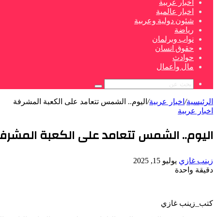
اخبار عربية
اخبار عالمية
شئون دولية وعربية
رياضة
نواب وبرلمان
حقوق انسان
حوادث
مال وأعمال
بحث
عن
الرئيسية
/
اخبار عربية
/
اليوم.. الشمس تتعامد على الكعبة المشرفة
اخبار عربية
اليوم.. الشمس تتعامد على الكعبة المشرف
أرسل
زينب غازي
يوليو 15, 2025
بريدا
دقيقة واحدة
‫Pocket
‫X
لاين
ڤايبر
تيلقرام
لينكدإن
واتساب
فيسبوك
بينتيريست
إلكترونيا
كتب_زينب غازي