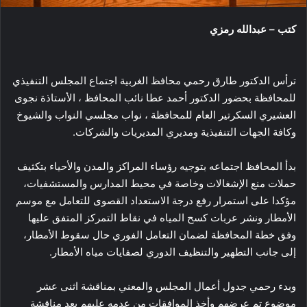
كتب – عبدالله رمزي
ترأس الدكتور طارق رحمي محافظ الغربية اجتماع المجلس التنفيذي
للمحافظة بحضور الدكتور أحمد عطا نائب المحافظ ، الأستاذة نجوى
العشيري السكرتير العام للمحافظة ، نواب مجلسي النواب والشيوخ
وكافة الجهات التنفيذية ومديري المديريات والشركات.
بدأ المحافظ اجتماعه بتوجيه رؤساء المراكز والمدن والأحياء بتكثيف
حملات منع الإشغالات وخاصة في محيط المدارس والمستشفيات،
مؤكدا على استمرار رفع درجة الاستعداد القصوى للتعامل مع موسم
الأمطار ونشر عربات كسح المياه في نقاط التمركز المتفق عليها
وفق خطة المحافظة لضمان التعامل الفوري حال سقوط الأمطار،
إلى جانب التطهير والتنظيف الدوري لصفايات مياه الأمطار.
وبدء رحمي جدول أعمال المجلس والمعني بمناقشة اثنى عشر
موضوع تم عرضهم وأخذ الموافقات من عدمه عليهم بعد مناقشة