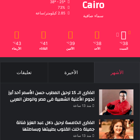
Cairo
38º - 25º
73%
2.85 كيلومتر/ساعة
سماء صافية
43
41
39
38
38
℃
℃
℃
℃
℃
السبت
الأحد
الأثنين
الثلاثاء
الأربعاء
الأشهر
الأخيرة
تعليقات
الذكرى الـ 15 لرحيل المطرب حسن الأسمر أحد أبرز
نجوم الأغنية الشعبية فى مصر والوطن العربى
منذ 13 ساعة
الذكرى الخامسة لرحيل دلال عبد العزيز فنانة
جميلة دخلت القلوب بطيبتها وبساطتها
منذ 13 ساعة