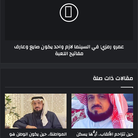
في
السينما
لازم
واحد
يكون
صايع
وعارف
عمرو رمزي: في السينما لازم واحد يكون صايع وعارف
مفاتيح
مفاتيح اللعبة
اللعبة
مقالات ذات صلة
حين تتزاحم الألقاب.. أيُّها يسكن
المواطنة.. حين يكون الوطن هو