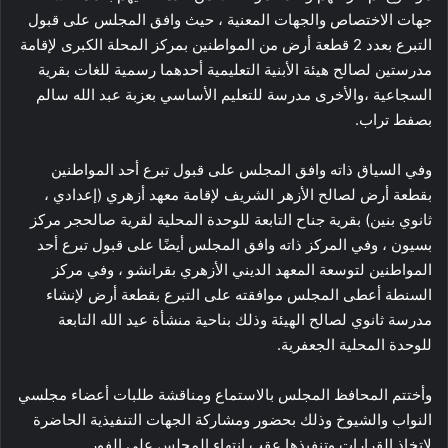
جهات الاختصاص والجهات المعنية ، حيث وافق المجلس على قبول
التبرع بعدد 2 قطعة أرض من المواطنين بمركز المحلة الكبرى لإقامة
مدرستين لصالح هيئة الأبنية التعليمية أحدهما رسمية للغات بقرية
السجاعية ،والأخرى مدرسة للتعليم الأساسي بعزبة عبد الله سالم
بصفط تراب.
وفي السياق ذاته وافق المجلس على قبول تبرع أحد المواطنين
بقطعة أرض لصالح الأزهر الشريف لإقامة معهد أزهري (إعدادي ،
ثانوي بنين) بقرية جناح التابعة للوحدة المحلية لقرية صالحجر مركز
بسيون ، وفي المركز ذاته وافق المجلس أيضًا على قبول تبرع أحد
المواطنين لتوسعة المعهد الديني الأزهري بقرانشو ، وفي مركز
السنطة أعطى المجلس موافقته على التبرع بقطعة أرض لإنشاء
مدرسة ثانوي لصالح الهيئة وذلك بناحية منشأة عيد الله التابعة
للوحدة المحلية الجعفرية.
وأختتم المحافظ المجلس بالاستماع ومناقشة طلبات أعضاء مجلسي
النواب والشيوخ وذلك بحضور ومشاركة الجهات التنفيذية الحاضرة
لاتخاذ القرارات وتنفيذها عقب انتهاء المجلس على الفور.