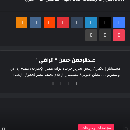
فيسبوك
‫X
لينكدإن
بينتيريست
klassniki
‫Pocket
مشاركة عبر البريد
طباعة
عبدالرحمن حسن " آلراقي "
مستشار إعلامي/ رئيس تحرير جريدة بوابة مصر الإخبارية/ مقدم إذاعي
وتليفزيوني/ معلق صوتي/ مستشار الإعلام بحلف مصر لحقوق الإنسان.
موقع
‫X
فيسبوك
انستقرام
الويب
مجتمعات ومنوعات