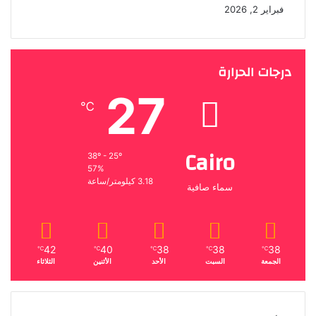
فبراير 2, 2026
درجات الحرارة
27
℃
Cairo
38º - 25º
57%
3.18 كيلومتر/ساعة
سماء صافية
42
40
38
38
38
℃
℃
℃
℃
℃
الجمعة
السبت
الأحد
الأثنين
الثلاثاء