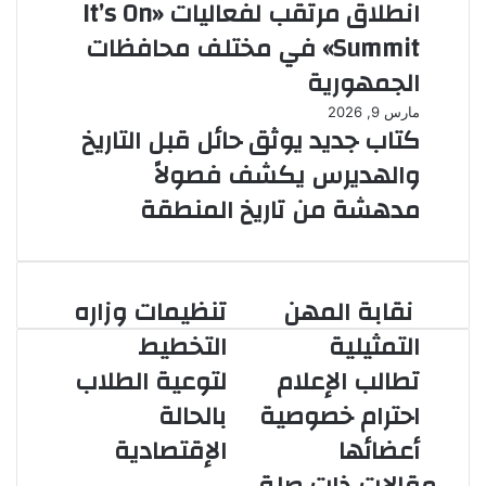
انطلاق مرتقب لفعاليات «It’s On
Summit» في مختلف محافظات
الجمهورية
مارس 9, 2026
كتاب جديد يوثق حائل قبل التاريخ
والهديرس يكشف فصولاً
مدهشة من تاريخ المنطقة
نقابة المهن
تنظيمات وزاره
نقابة
تنظيمات
المهن
وزاره
التمثيلية
التخطيط
التمثيلية
التخطيط
تطالب الإعلام
لتوعية الطلاب
تطالب
لتوعية
الإعلام
الطلاب
احترام خصوصية
بالحالة
احترام
بالحالة
أعضائها
الإقتصادية
خصوصية
الإقتصادية
أعضائها