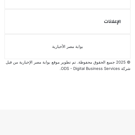
الإعلانات
بوابة مصر الأخبارية
© 2025 جميع الحقوق محفوظة. تم تطوير موقع بوابة مصر الإخبارية من قبل
شركة ODS - Digital Business Services
.
فيسبوك
‫X
‫YouTube
انستقرام
‫X
ڤايبر
فيسبوك
واتساب
تيلقرام
ر
لذهاب
لى
لأعلى