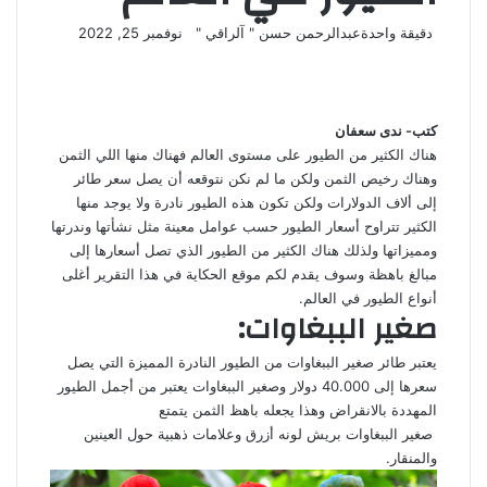
تابع
أرسل
دقيقة واحدة
عبدالرحمن حسن " آلراقي "
نوفمبر 25, 2022
‫X
فيسبوك
لينكدإن
لاين
ڤايبر
‫Pocket
واتساب
تيلقرام
بينتيريست
على
بريدا
X
إلكترونيا
كتب- ندى سعفان
هناك الكثير من الطيور على مستوى العالم فهناك منها اللي الثمن
وهناك رخيص الثمن ولكن ما لم نكن نتوقعه أن يصل سعر طائر
إلى ألاف الدولارات ولكن تكون هذه الطيور نادرة ولا يوجد منها
الكثير تتراوح أسعار الطيور حسب عوامل معينة مثل نشأتها وندرتها
ومميزاتها ولذلك هناك الكثير من الطيور الذي تصل أسعارها إلى
مبالغ باهظة وسوف يقدم لكم موقع الحكاية في هذا التقرير أغلى
أنواع الطيور في العالم.
صغير الببغاوات:
يعتبر طائر صغير الببغاوات من الطيور النادرة المميزة التي يصل
سعرها إلى 40.000 دولار وصغير الببغاوات يعتبر من أجمل الطيور
المهددة بالانقراض وهذا يجعله باهظ الثمن يتمتع
صغير الببغاوات بريش لونه أزرق وعلامات ذهبية حول العينين
والمنقار.