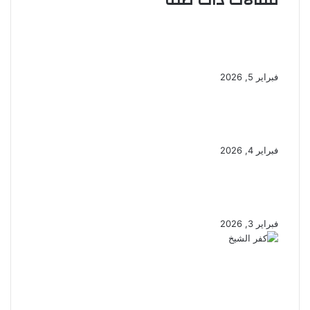
مقالات ذات صلة
حين تتزاحم الألقاب.. أيُّها يسكن
القلب؟
فبراير 5, 2026
المواطنة.. حين يكون الوطن هو
الهوية
فبراير 4, 2026
كلُّ كريمٍ بما قدَّم يُكرَم… هل الكرم
فطرة أم إرث؟
فبراير 3, 2026
“مستقبلنا كفر الشيخ” يزرع الإبداع
في قلوب الأطفال النسخة الـ16
تجمع أكثر من 1000 طفل بدسوق