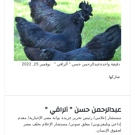
تابع
أرسل
دقيقة واحدة
عبدالرحمن حسن " آلراقي "
نوفمبر 25, 2022
‫X
فيسبوك
لينكدإن
لاين
ڤايبر
‫Pocket
واتساب
تيلقرام
بينتيريست
على
بريدا
X
إلكترونيا
شاركها
‫X
فيسبوك
لينكدإن
طباعة
بينتيريست
‫Pocket
مشاركة
Odnoklassniki
عبر
البريد
عبدالرحمن حسن " آلراقي "
مستشار إعلامي/ رئيس تحرير جريدة بوابة مصر الإخبارية/ مقدم
إذاعي وتليفزيوني/ معلق صوتي/ مستشار الإعلام بحلف مصر
لحقوق الإنسان.