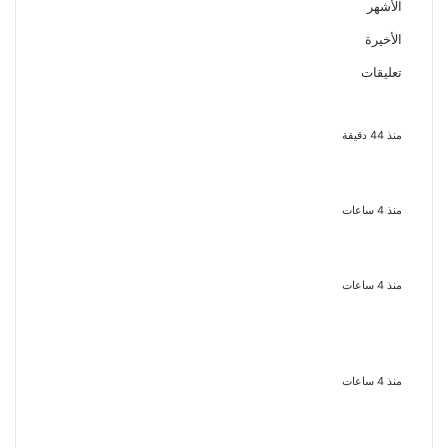
الأشهر
الأخيرة
تعليقات
بعد موسم واحد.. الأهلي يعلن رحيل
محمد علي بن رمضان
منذ 44 دقيقة
الملك لير يعود إلى جمهوره بالقاهرة
على خشبة المسرح القومى بالعتبة
منذ 4 ساعات
سحر رامى تؤكد أنها لم تعتزل الفن وكل
ما تردد عن ابتعادى مجرد شائعات
منذ 4 ساعات
الإعدام لقيادي بالجماعة الإرهابية
والمؤبد والمشدد لشقيقين فى قضية
اقتحام مركز العدوة بالمنيا
منذ 4 ساعات
السجن المشدد 15 عاما لعامل وسائق
لاتهامهما بخطف طفل وهتك عرضه