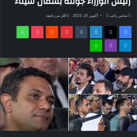
رئيس الوزراء جولته بشمال سيناء
أرسل
سامي راغب
أكتوبر 31, 2023
أقل من دقيقة
بريدا
فيسبوك
‫X
لينكدإن
بينتيريست
‫Pocket
واتساب
إلكترونيا
تيلقرام
ڤايبر
لاين