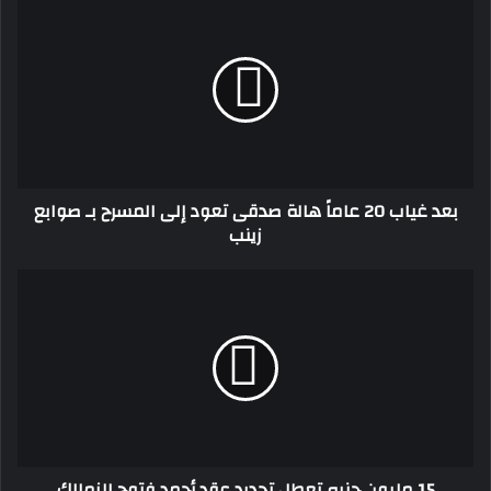
بعد
غياب
20
عاماً
هالة
صدقى
تعود
إلى
المسرح
بعد غياب 20 عاماً هالة صدقى تعود إلى المسرح بـ صوابع
بـ
زينب
صوابع
زينب
15
مليون
جنيه
تعطل
تجديد
عقد
أحمد
فتوح
للزمالك
15 مليون جنيه تعطل تجديد عقد أحمد فتوح للزمالك