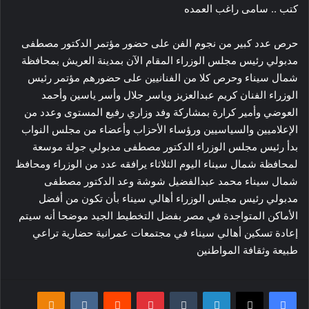
كتب .. سامى راغب العمده
حرص عدد كبير من نجوم الفن على حضور مؤتمر الدكتور مصطفى
مدبولي رئيس مجلس الوزراء المقام الآن بمدينة العريش بمحافظة
شمال سيناء وحرص كلا من الفنانيين على حضورهم مؤتمر رئيس
الوزراء الفنان كريم عبدالعزيز وياسر جلال وأسر ياسين وأحمد
العوضي وأمير كرارة بمشاركة وفد وزاري رفيع المستوى وعدد من
الإعلاميين والسياسيين ورؤساء الأحزاب وأعضاء من مجلس النواب
بدأ رئيس مجلس الوزراء الدكتور مصطفى مدبولي جولة موسعة
لمحافظة شمال سيناء اليوم الثلاثاء يرافقه عدد من الوزراء ومحافظ
شمال سيناء محمد عبدالفضيل شوشة وعد الدكتور مصطفى
مدبولي رئيس مجلس الوزراء أهالي سيناء بأن تكون من أفضل
الأماكن المتواجدة في مصر بفضل التخطيط الجيد موضحا أنه سيتم
إعادة تسكين أهالي سيناء في مجتمعات عمرانية حضارية تراعي
طبيعة وثقافة المواطنين
فيسبوك
‫X
لينكدإن
بينتيريست
klassniki