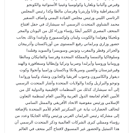
وقبرص وألبانيا وبلغاريا وكولومبيا وغينيا الأستوائية والكونجو
الديمقراطية وغانا وإريتريا وفرسان مالطا وكذا رئيس المجلس
الرئاسي الليبي ورئيس مجلس القيادة اليمني وأضاف السفير
محمد الشناوي المتحدث الرسمي أنه سيشارك في حفل افتتاح
المتحف المصري الكبير أيضًا رؤساء وزراء كل من اليونان والمجر
وبلجيكا وهولندا والكويت ولبنان ولوكسمبورج وأوغندا وذلك بجانب
حضور وزاري وبرلماني رفيع المستوى من أوزباكستان وأذربيجان
والجزائر وقطر والمغرب وتونس وسويسرا والسويد وفنلندا
وسلوفاكيا والنمسا والمملكة المتحدة وفرنسا والفاتيكان ومالطا
ورومانيا وروسيا وأيرلندا وصربيا وتركيا وإيطاليا وسنغافورة والهند
وقيرغيزستان والصين وسريلانكا وباكستان وزامبيا وأنجولا وكوت
ديفوار والكاميرون وجنوب أفريقيا والجابون وتشاد وكينيا ورواندا
وتوجو والبرازيل وكندا والولايات المتحدة وأشار المتحدث الرسمي
إلى أنه سيشارك كذلك من المنظمات الإقليمية والدولية كل من
الأمين العام لجامعة الدول العربية والأمين العام لمنظمة التعاون
الإسلامي ورئيس مفوضية الاتحاد الأفريقي والممثل السامي
لتحالف الحضارات نيابة عن السكرتير العام للأمم المتحدة بالإضافة
إلى مشاركة رئيس البرلمان العربي ورئيس وكالة الجايكا وعدد من
رؤساء وممثلي كبرى الشركات العالمية وذكر المتحدث الرسمي أن
هذا التمثيل والحضور غير المسبوق لافتتاح أكبر متحف في العالم