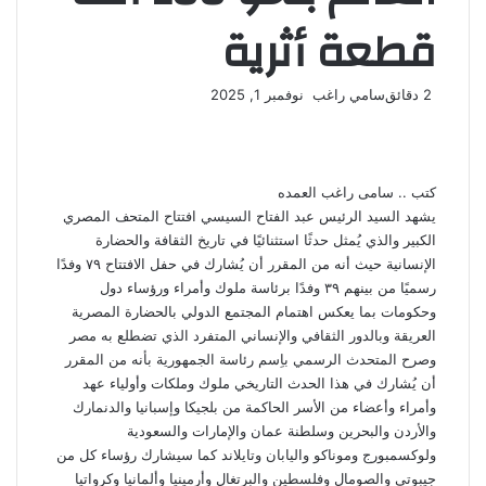
قطعة أثرية
أرسل
2 دقائق
سامي راغب
نوفمبر 1, 2025
‫X
فيسبوك
لينكدإن
لاين
ڤايبر
‫Pocket
واتساب
تيلقرام
بينتيريست
بريدا
إلكترونيا
كتب .. سامى راغب العمده
يشهد السيد الرئيس عبد الفتاح السيسي افتتاح المتحف المصري
الكبير والذي يُمثل حدثًا استثنائيًا في تاريخ الثقافة والحضارة
الإنسانية حيث أنه من المقرر أن يُشارك في حفل الافتتاح ٧٩ وفدًا
رسميًا من بينهم ٣٩ وفدًا برئاسة ملوك وأمراء ورؤساء دول
وحكومات بما يعكس اهتمام المجتمع الدولي بالحضارة المصرية
العريقة وبالدور الثقافي والإنساني المتفرد الذي تضطلع به مصر
وصرح المتحدث الرسمي باِسم رئاسة الجمهورية بأنه من المقرر
أن يُشارك في هذا الحدث التاريخي ملوك وملكات وأولياء عهد
وأمراء وأعضاء من الأسر الحاكمة من بلجيكا وإسبانيا والدنمارك
والأردن والبحرين وسلطنة عمان والإمارات والسعودية
ولوكسمبورج وموناكو واليابان وتايلاند كما سيشارك رؤساء كل من
جيبوتي والصومال وفلسطين والبرتغال وأرمينيا وألمانيا وكرواتيا