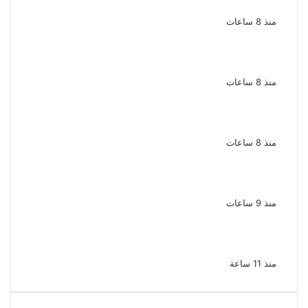
أغنيتى جانا وسلامات مكنتش أعرف
منذ 8 ساعات
بسبب الخلافات الأسرية ضبط شاب لاتهامه بقتل
والده وإصابة والدته وشقيقه في الإسكندرية
منذ 8 ساعات
إحالة أوراق المذيعة سارة خليفة و12 متهمًا
آخرين إلى المفتى فى قضية المخدرات الكبرى
منذ 8 ساعات
ضبط 3 أفدنة مزروعة مخدرات بقيمة 1.4 مليار
جنيه فى الإسماعيلية
منذ 9 ساعات
ضبط 7 متهمين بتهمة حجب السجائر المهربة
تمهيدًا لبيعها
منذ 11 ساعة