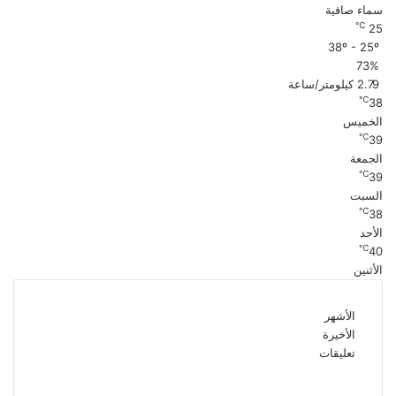
سماء صافية
℃
25
38º - 25º
73%
2.79 كيلومتر/ساعة
℃
38
الخميس
℃
39
الجمعة
℃
39
السبت
℃
38
الأحد
℃
40
الأثنين
الأشهر
الأخيرة
تعليقات
بعد 38 عاماً نادية مصطفى تكتشف سرقة