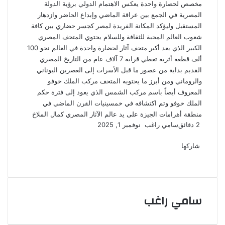
مخصص لحضارة واحدة يعكس الاهتمام الدولي برؤية الدولة
المصرية في الجمع بين عراقة الماضي وإبداع الحاضر وازدهار
المستقبل وليؤكد المكانة الفريدة لمصر كجسر حضاري بين كافة
شعوب العالم المحبة للثقافة وللسلام يحتوي المتحف المصري
الكبير الذي يعد أكبر متحف آثار لحضارة واحدة في العالم نحو 100
ألف قطعة أثرية تغطي قرابة 7 آلاف عام من التاريخ المصري
القديم بداية من عصور ما قبل الأسرات إلى العصرين اليوناني
والروماني ومن أبرز ما يحتويه المتحف مركب الملك خوفو
المعروف أيضاً باسم مركب الشمس الذي يعود إلى فترة حكم
الملك خوفو وتم اكتشافه في خمسينيات القرن الماضي في
منطقة أهرامات الجيزة على يد عالم الآثار المصري كمال الملاخ
أرسل
2 دقائق
سامي راغب
نوفمبر 1, 2025
‫X
فيسبوك
لينكدإن
لاين
ڤايبر
‫Pocket
واتساب
تيلقرام
بينتيريست
بريدا
إلكترونيا
شاركها
‫X
فيسبوك
لينكدإن
طباعة
بينتيريست
‫Pocket
مشاركة
Odnoklassniki
عبر
البريد
سامي راغب