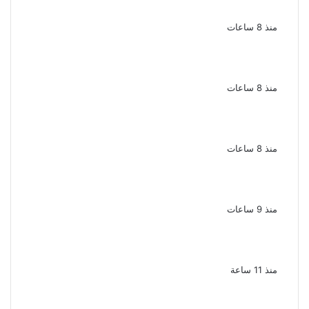
أغنيتى جانا وسلامات مكنتش أعرف
منذ 8 ساعات
بسبب الخلافات الأسرية ضبط شاب لاتهامه بقتل
والده وإصابة والدته وشقيقه في الإسكندرية
منذ 8 ساعات
إحالة أوراق المذيعة سارة خليفة و12 متهمًا
آخرين إلى المفتى فى قضية المخدرات الكبرى
منذ 8 ساعات
ضبط 3 أفدنة مزروعة مخدرات بقيمة 1.4 مليار
جنيه فى الإسماعيلية
منذ 9 ساعات
ضبط 7 متهمين بتهمة حجب السجائر المهربة
تمهيدًا لبيعها
منذ 11 ساعة
بعد 38 عاماً نادية مصطفى تكتشف سرقة