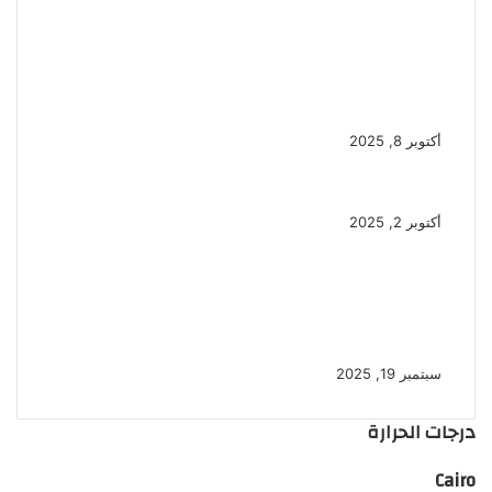
خالد العنانى أول مصرى وعربى يفوز
برئاسة اليونسكو والسيسى مهنئا
إنجاز تاريخى
أكتوبر 8, 2025
حرب أكتوبر العبور إلى المستقبل
أكتوبر 2, 2025
الداخلية توزع حقائب مدرسية ضمن
مبادرة كلنا واحد استعدادا للعام
الدراسى الجديد
سبتمبر 19, 2025
درجات الحرارة
Cairo