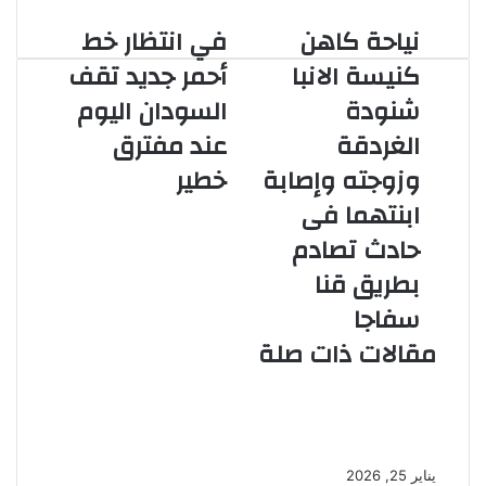
نياحة كاهن
في انتظار خط
نياحة
في
كاهن
انتظار
كنيسة الانبا
أحمر جديد تقف
كنيسة
خط
شنودة
السودان اليوم
الانبا
أحمر
شنودة
جديد
الغردقة
عند مفترق
الغردقة
تقف
وزوجته وإصابة
خطير
وزوجته
السودان
وإصابة
اليوم
ابنتهما فى
ابنتهما
عند
حادث تصادم
فى
مفترق
حادث
خطير
بطريق قنا
تصادم
سفاجا
بطريق
قنا
مقالات ذات صلة
سفاجا
زيارتي لمعرض الكتاب.. تجربة تُغني
الروح وتُمتع العقل
يناير 25, 2026