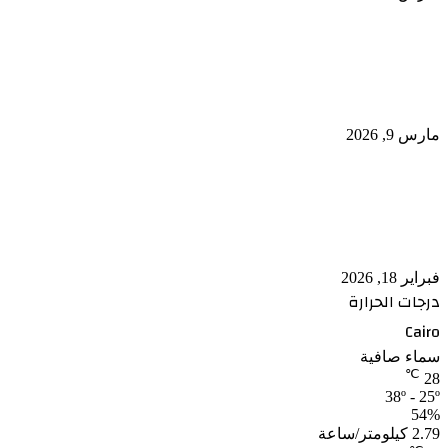
عبدالعاطي وزير الخارجية بمصر يطالب بتعزيز الأمن
الجماعي العربي
مارس 9, 2026
رسالة رئاسية تؤكد معاني الرحمة و السلام مع قدوم
الشهر الفضيل
فبراير 18, 2026
درجات الحرارة
Cairo
سماء صافية
℃
28
38º - 25º
54%
2.79 كيلومتر/ساعة