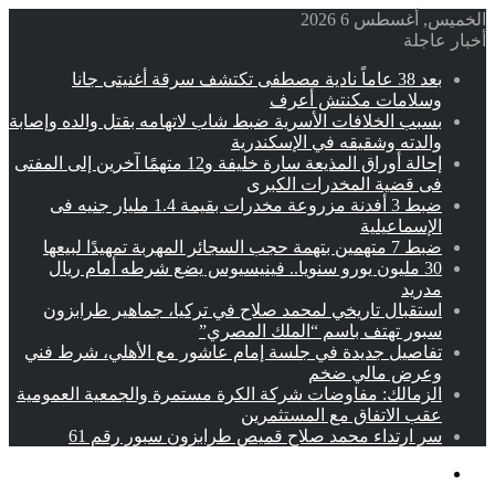
الخميس, أغسطس 6 2026
أخبار عاجلة
بعد 38 عاماً نادية مصطفى تكتشف سرقة أغنيتى جانا
وسلامات مكنتش أعرف
بسبب الخلافات الأسرية ضبط شاب لاتهامه بقتل والده وإصابة
والدته وشقيقه في الإسكندرية
إحالة أوراق المذيعة سارة خليفة و12 متهمًا آخرين إلى المفتى
فى قضية المخدرات الكبرى
ضبط 3 أفدنة مزروعة مخدرات بقيمة 1.4 مليار جنيه فى
الإسماعيلية
ضبط 7 متهمين بتهمة حجب السجائر المهربة تمهيدًا لبيعها
30 مليون يورو سنويا.. فينيسيوس يضع شرطه أمام ريال
مدريد
استقبال تاريخي لمحمد صلاح في تركيا، جماهير طرابزون
سبور تهتف باسم “الملك المصري”
تفاصيل جديدة في جلسة إمام عاشور مع الأهلي، شرط فني
وعرض مالي ضخم
الزمالك: مفاوضات شركة الكرة مستمرة والجمعية العمومية
عقب الاتفاق مع المستثمرين
سر ارتداء محمد صلاح قميص طرابزون سبور رقم 61
القائمة