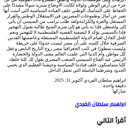
جزء من أرض الوطن ولولاه لكانت الأوضاع ستزيد سوءًا مشددًا على
الحفاظ على التماسك الوطني خلف القيادة السياسية التي أثبتت أنها
تعبر عن آمال وطموحات المصريين في الاستقلال الوطني والقرار
المستقل والعزة والكرامةولقد طلب ترامب من السيسي أن يأتي
إلى واشنطن فإذا به يأتي هو إلى شرم الشيخ طالبه بقبول التهجير
فإذا بالسيسي يؤكد لا لتصفية القضية الفلسطينية لا للتهجير ونعم
للحل العادل لقيام الدولة الفلسطينية المستقلة وعاصمتها القدس
الشرقية خلال كلمته على أن مصر ليست حدودًا على خريطة
وليست سطورًا في كتب الجغرافيا مصر روح التاريخ النابض وعقل
كل مواطن وأم الدنيا التي علمت العالم معنى الدولة والحضارة
الرئيس عبد الفتاح السيسي الشعب المصري يقول لك كلنا خلفك
كلنا متماسكون خلف قيادتنا السياسية وجيشنا العظيم الذي يحمي
الحدود وشرطتنا الباسلة التي تحمل الداخل
أرسل
ابراهيم سلطان الفردي
أكتوبر 31, 2025
بريدا
دقيقة واحدة
‫Pocket
‫X
لاين
ڤايبر
تيلقرام
لينكدإن
واتساب
فيسبوك
بينتيريست
إلكترونيا
شاركها
Odnoklassniki
‫Pocket
‫X
طباعة
لينكدإن
فيسبوك
مشاركة
بينتيريست
ابراهيم سلطان الفردي
عبر
البريد
أقرأ التالي