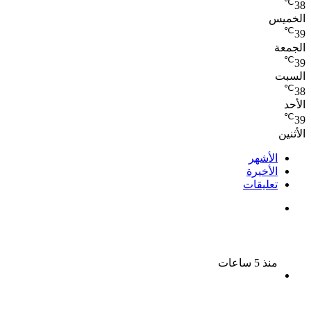
℃
38
الخميس
℃
39
الجمعة
℃
39
السبت
℃
38
الأحد
℃
39
الأثنين
الأشهر
الأخيرة
تعليقات
بعد 38 عاماً نادية مصطفى تكتشف سرقة أغنيتى جانا
وسلامات مكنتش أعرف
منذ 5 ساعات
بسبب الخلافات الأسرية ضبط شاب لاتهامه بقتل والده