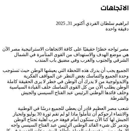
الاتجاهات
أرسل
ابراهيم سلطان الفردي
أكتوبر 31, 2025
بريدا
دقيقة واحدة
‫Pocket
‫X
لاين
ڤايبر
تيلقرام
لينكدإن
واتساب
فيسبوك
بينتيريست
إلكترونيا
مصر تواجه خطرًا حقيقيًا على كافة الاتجاهات الاستراتيجية مصر الآن
هي موضع الهدف والاستهداف من القوى المتآمرة في الشمال
الشرقي والجنوب والغرب وفي مضيق باب المندب
الجميع يجب أن يدرك هذه اللحظة التي يعيشها الوطن حيث تستوجب
وحدة الجميع والتماسك بغض النظر عن المواقف الفكرية
والايدولوجية من لا يدرك أن الوطن في خطر لا يرى الحقيقة كاملة
الوطن يطلب الآن من كل القوى التماسك خلف القيادة السياسية
وخلف قائدها الوطني الرئيس عبد الفتاح السيسي والجيش
والشرطة
شعب مصر العظيم قادر أن يعطي للجميع درسًا في الوطنية
والانتماء ارجوكم أن تتأملوا ماذا لو لم تقم ثورة 30 يوليو وانحياز
الجيش لها كنا الآن سنكون أمام فوهة حرب أهلية تجتاح الوطن
وتدمر كل شيء القائد الوطني الرئيس عبد الفتاح السيسي واجه
الإرهاب وبنى مؤسسات الدولة وأطلق المشروعات القومية في كل