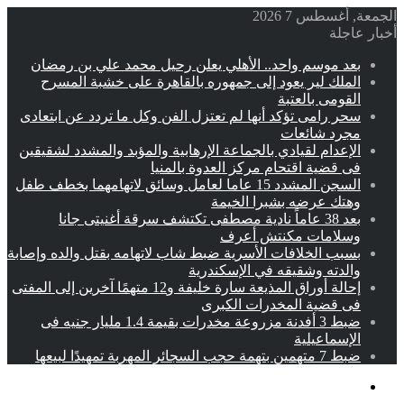
الجمعة, أغسطس 7 2026
أخبار عاجلة
بعد موسم واحد.. الأهلي يعلن رحيل محمد علي بن رمضان
الملك لير يعود إلى جمهوره بالقاهرة على خشبة المسرح
القومى بالعتبة
سحر رامى تؤكد أنها لم تعتزل الفن وكل ما تردد عن ابتعادى
مجرد شائعات
الإعدام لقيادي بالجماعة الإرهابية والمؤبد والمشدد لشقيقين
فى قضية اقتحام مركز العدوة بالمنيا
السجن المشدد 15 عاما لعامل وسائق لاتهامهما بخطف طفل
وهتك عرضه بشبرا الخيمة
بعد 38 عاماً نادية مصطفى تكتشف سرقة أغنيتى جانا
وسلامات مكنتش أعرف
بسبب الخلافات الأسرية ضبط شاب لاتهامه بقتل والده وإصابة
والدته وشقيقه في الإسكندرية
إحالة أوراق المذيعة سارة خليفة و12 متهمًا آخرين إلى المفتى
فى قضية المخدرات الكبرى
ضبط 3 أفدنة مزروعة مخدرات بقيمة 1.4 مليار جنيه فى
الإسماعيلية
ضبط 7 متهمين بتهمة حجب السجائر المهربة تمهيدًا لبيعها
القائمة