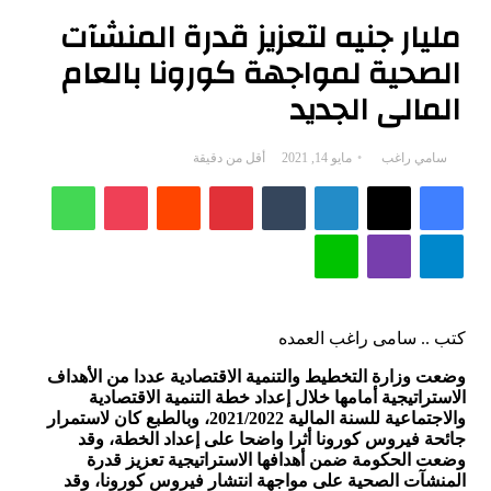
مليار جنيه لتعزيز قدرة المنشآت
الصحية لمواجهة كورونا بالعام
المالى الجديد
أرسل
سامي راغب
مايو 14, 2021
أقل من دقيقة
فيسبوك
‫X
بريدا
لينكدإن
بينتيريست
‫Pocket
واتساب
إلكترونيا
تيلقرام
ڤايبر
لاين
كتب .. سامى راغب العمده
وضعت وزارة التخطيط والتنمية الاقتصادية عددا من الأهداف
الاستراتيجية أمامها خلال إعداد خطة التنمية الاقتصادية
والاجتماعية للسنة المالية 2021/2022، وبالطبع كان لاستمرار
جائحة فيروس كورونا أثرا واضحا على إعداد الخطة، وقد
وضعت الحكومة ضمن أهدافها الاستراتيجية تعزيز قدرة
المنشآت الصحية على مواجهة انتشار فيروس كورونا، وقد