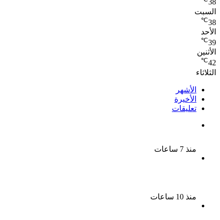
38
السبت
℃
38
الأحد
℃
39
الأثنين
℃
42
الثلاثاء
الأشهر
الأخيرة
تعليقات
بعد موسم واحد.. الأهلي يعلن رحيل محمد علي بن رمضان
منذ 7 ساعات
الملك لير يعود إلى جمهوره بالقاهرة على خشبة المسرح
القومى بالعتبة
منذ 10 ساعات
سحر رامى تؤكد أنها لم تعتزل الفن وكل ما تردد عن