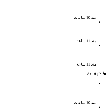
سحر رامى تؤكد أنها لم تعتزل الفن وكل ما تردد عن
ابتعادى مجرد شائعات
منذ 10 ساعات
الإعدام لقيادي بالجماعة الإرهابية والمؤبد والمشدد
لشقيقين فى قضية اقتحام مركز العدوة بالمنيا
منذ 11 ساعة
السجن المشدد 15 عاما لعامل وسائق لاتهامهما بخطف
طفل وهتك عرضه بشبرا الخيمة
منذ 11 ساعة
الأكثر قراءة
الملك لير يعود إلى جمهوره بالقاهرة على خشبة المسرح
القومى بالعتبة
منذ 10 ساعات