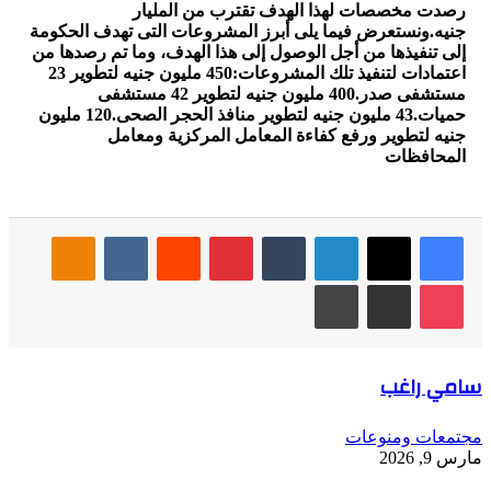
رصدت مخصصات لهذا الهدف تقترب من المليار
جنيه.ونستعرض فيما يلى أبرز المشروعات التى تهدف الحكومة
إلى تنفيذها من أجل الوصول إلى هذا الهدف، وما تم رصدها من
اعتمادات لتنفيذ تلك المشروعات:450 مليون جنيه لتطوير 23
مستشفى صدر.400 مليون جنيه لتطوير 42 مستشفى
حميات.43 مليون جنيه لتطوير منافذ الحجر الصحى.120 مليون
جنيه لتطوير ورفع كفاءة المعامل المركزية ومعامل
المحافظات
فيسبوك
‫X
لينكدإن
بينتيريست
Odnoklassniki
‫Pocket
مشاركة عبر البريد
طباعة
سامي راغب
مجتمعات ومنوعات
مارس 9, 2026