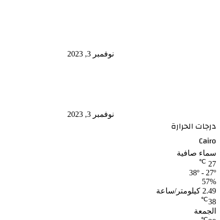
“التعليم العالي” إدراج 4 جامعات
مصرية ضمن قائمة أفضل 50 جامعة
عالمية للتخصصات العلمية.
نوفمبر 3, 2023
أبرز قرارات الحكومة بخصوص أسعار
البنزين والسولار في 2023
نوفمبر 3, 2023
درجات الحرارة
Cairo
سماء صافية
℃
27
38º - 27º
57%
2.49 كيلومتر/ساعة
℃
38
الجمعة
℃