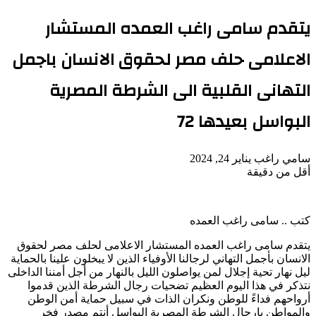
يتقدم سامى راغب العمده المستشار
الاعلامى حلف مصر لحقوق الانسان باجمل
التهانى القلبية الى الشرطة المصرية
البواسل بعيدها 72
أرسل
سامي راغب
يناير 24, 2024
بريدا
أقل من دقيقة
‫Pocket
‫X
لاين
ڤايبر
تيلقرام
لينكدإن
واتساب
فيسبوك
بينتيريست
إلكترونيا
كتب .. سامى راغب العمده
‏يتقدم سامى راغب العمده المستشار الاعلامى لحلف مصر لحقوق
الانسان بأجمل التهاني لرجالنا الأوفياء الذين لا يبخلون علينا بالحماية
ليل نهار تحية إجلال لمن يواصلون الليل بالنهار من أجل أمننا الداخلى
نتذكر في هذا اليوم العظيم تضحيات رجال الشرطة الذين قدموا
أرواحهم فداءً للوطن ونكران الذات في سبيل حماية أمن الوطن
والمواطن يارجال الشرطة المصرية البواسل أنتم مصدر فخر