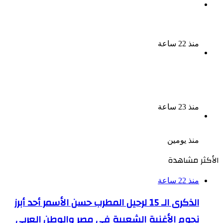
سقوط 6 عناصر جنائية لقيامهم بغسل 250 مليون جنيه
من حصيلة الإتجار بالمخدرات
منذ 22 ساعة
لزيادة المشاهدات وتحقيق أرباح القبض على صانعة
محتوى فى بتهمة نشر مقاطع خادشة للحياء فى
الإسكندرية
منذ 23 ساعة
بعد موسم واحد.. الأهلي يعلن رحيل محمد علي بن رمضان
منذ يومين
الأكثر مشاهدة
منذ 22 ساعة
الذكرى الـ 15 لرحيل المطرب حسن الأسمر أحد أبرز
نجوم الأغنية الشعبية فى مصر والوطن العربى