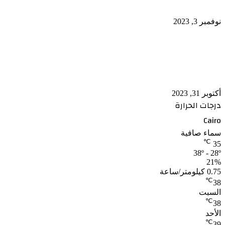
نوفمبر 3, 2023
كريم عبد العزيز وأمير كرارة وأحمد العوضى وآسر ياسين
يشاركون رئيس الوزراء جولته بشمال سيناء
أكتوبر 31, 2023
درجات الحرارة
Cairo
سماء صافية
℃
35
38º - 28º
21%
0.75 كيلومتر/ساعة
℃
38
السبت
℃
38
الأحد
℃
39