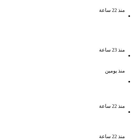
من حصيلة الإتجار بالمخدرات
منذ 22 ساعة
لزيادة المشاهدات وتحقيق أرباح القبض على صانعة
محتوى فى بتهمة نشر مقاطع خادشة للحياء فى
الإسكندرية
منذ 23 ساعة
بعد موسم واحد.. الأهلي يعلن رحيل محمد علي بن رمضان
منذ يومين
الذكرى الـ 15 لرحيل المطرب حسن الأسمر أحد أبرز نجوم
الأغنية الشعبية فى مصر والوطن العربى
منذ 22 ساعة
الذكرى الخامسة لرحيل دلال عبد العزيز فنانة جميلة دخلت
القلوب بطيبتها وبساطتها
منذ 22 ساعة