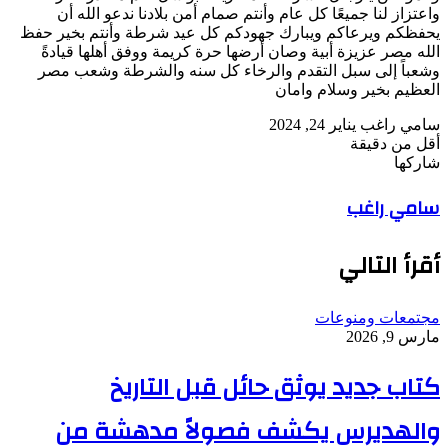
واعتزاز لنا جميعًا كل عام وأنتم صمام أمن بلادنا ندعو الله أن
يحفظكم ويرعاكم ويبارك جهودكم كل عيد شرطة وأنتم بخير حفظ
الله مصر عزيزة أبية وصان أرضها حرة كريمة ووفق أهلها قيادةً
وشعباً إلى سبل التقدم والرخاء كل سنه والشرطة وشعب مصر
العظيم بخير وسلام وامان
أرسل
سامي راغب
يناير 24, 2024
بريدا
أقل من دقيقة
‫Pocket
‫X
لاين
ڤايبر
تيلقرام
لينكدإن
واتساب
فيسبوك
بينتيريست
إلكترونيا
شاركها
Odnoklassniki
‫Pocket
‫X
طباعة
لينكدإن
فيسبوك
مشاركة
بينتيريست
سامي راغب
عبر
البريد
أقرأ التالي
مجتمعات ومنوعات
مارس 9, 2026
كتاب جديد يوثق حائل قبل التاريخ
والهديرس يكشف فصولاً مدهشة من