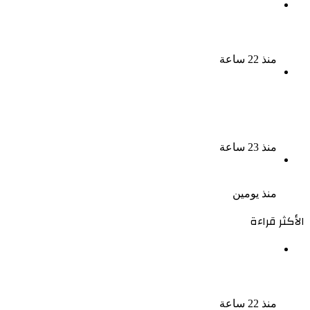
سقوط 6 عناصر جنائية لقيامهم بغسل 250 مليون جنيه
من حصيلة الإتجار بالمخدرات
منذ 22 ساعة
لزيادة المشاهدات وتحقيق أرباح القبض على صانعة
محتوى فى بتهمة نشر مقاطع خادشة للحياء فى
الإسكندرية
منذ 23 ساعة
بعد موسم واحد.. الأهلي يعلن رحيل محمد علي بن رمضان
منذ يومين
الأكثر قراءة
الذكرى الخامسة لرحيل دلال عبد العزيز فنانة جميلة دخلت
القلوب بطيبتها وبساطتها
منذ 22 ساعة