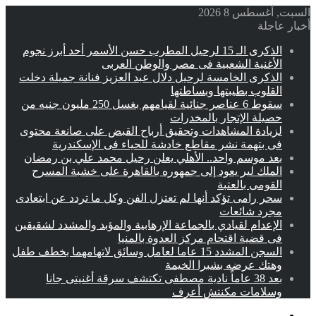
السبت, أغسطس 8 2026
أخبار عاجلة
الذكرى الـ 15 لرحيل المطرب حسن الأسمر أحد أبرز نجوم
الأغنية الشعبية فى مصر والوطن العربى
الذكرى الخامسة لرحيل دلال عبد العزيز فنانة جميلة دخلت
القلوب بطيبتها وبساطتها
سقوط 6 عناصر جنائية لقيامهم بغسل 250 مليون جنيه من
حصيلة الإتجار بالمخدرات
لزيادة المشاهدات وتحقيق أرباح القبض على صانعة محتوى
فى بتهمة نشر مقاطع خادشة للحياء فى الإسكندرية
بعد موسم واحد.. الأهلي يعلن رحيل محمد علي بن رمضان
الملك لير يعود إلى جمهوره بالقاهرة على خشبة المسرح
القومى بالعتبة
سحر رامى تؤكد أنها لم تعتزل الفن وكل ما تردد عن ابتعادى
مجرد شائعات
الإعدام لقيادي بالجماعة الإرهابية والمؤبد والمشدد لشقيقين
فى قضية اقتحام مركز العدوة بالمنيا
السجن المشدد 15 عاما لعامل وسائق لاتهامهما بخطف طفل
وهتك عرضه بشبرا الخيمة
بعد 38 عاماً نادية مصطفى تكتشف سرقة أغنيتى جانا
وسلامات مكنتش أعرف
القائمة