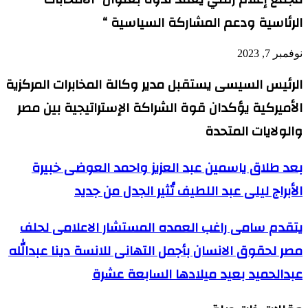
الرئاسية ودعم المشاركة السياسية “
نوفمبر 7, 2023
الرئيس السيسى يستقبل مدير وكالة المخابرات المركزية
الأميركية يؤكدان قوة الشراكة الإستراتيجية بين مصر
والولايات المتحدة
بعد
بعد طلاق ياسمين عبد العزيز واحمد العوضى خبيرة
طلاق
الأبراج ليلى عبد اللطيف تُثير الجدل من جديد
ياسمين
عبد
العزيز
‏يتقدم
‏يتقدم سامى راغب العمده المستشار الاعلامى لحلف
واحمد
سامى
العوضى
مصر لحقوق الانسان بأجمل التهانى للانسة دينا عبدالله
راغب
خبيرة
العمده
الأبراج
عبدالحميد بعيد ميلادها السابعة عشرة
المستشار
ليلى
الاعلامى
عبد
لحلف
اللطيف