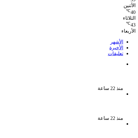
الأثنين
℃
40
الثلاثاء
℃
43
الأربعاء
الأشهر
الأخيرة
تعليقات
الذكرى الـ 15 لرحيل المطرب حسن الأسمر أحد أبرز نجوم
الأغنية الشعبية فى مصر والوطن العربى
منذ 22 ساعة
الذكرى الخامسة لرحيل دلال عبد العزيز فنانة جميلة دخلت
القلوب بطيبتها وبساطتها
منذ 22 ساعة
سقوط 6 عناصر جنائية لقيامهم بغسل 250 مليون جنيه