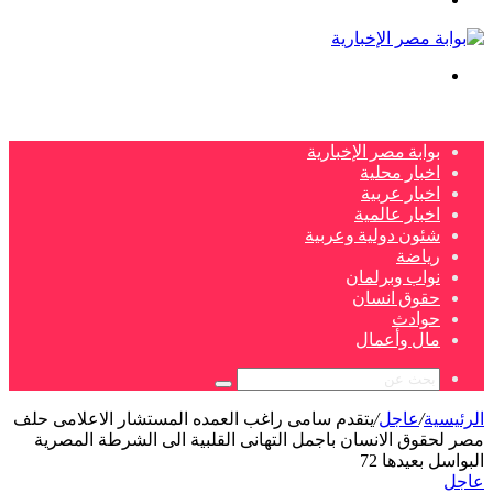
بحث
عن
بوابة مصر الإخبارية
اخبار محلية
اخبار عربية
اخبار عالمية
شئون دولية وعربية
رياضة
نواب وبرلمان
حقوق انسان
حوادث
مال وأعمال
بحث
عن
الرئيسية
/
عاجل
/
يتقدم سامى راغب العمده المستشار الاعلامى حلف
مصر لحقوق الانسان باجمل التهانى القلبية الى الشرطة المصرية
البواسل بعيدها 72
عاجل