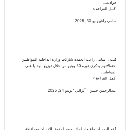
حوادث…
أكمل القراءة »
سامي راغب
يونيو 30, 2025
الداخلية تشارك المواطنين
الاحتفال بذكرى ثورة 30 يونيو
وتوزع الهدايا عليهم
كتب .. سامى راغب العمده شاركت وزارة الداخلية المواطنين
احتفالاتهم بذكرى ثورة 30 يونيو من خلال توزيع الهدايا على
المواطنين…
أكمل القراءة »
عبدالرحمن حسن " آلراقي "
يونيو 24, 2025
بمحافظة المنوفية.. اجتماع
موسع لحلف مصر لحقوق
الإنسان
عُقد اليوم اجتماع هام لحلف مصر لحقوق الإنسان بمحافظة