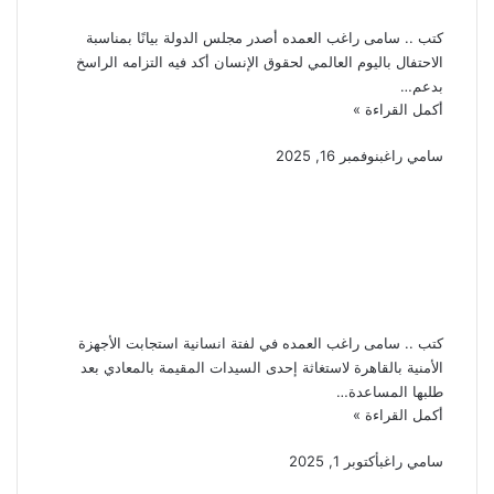
لحقوق الإنسان
كتب .. سامى راغب العمده أصدر مجلس الدولة بيانًا بمناسبة
الاحتفال باليوم العالمي لحقوق الإنسان أكد فيه التزامه الراسخ
بدعم…
أكمل القراءة »
سامي راغب
نوفمبر 16, 2025
لفتة إنسانية أمن القاهرة
يستجيب لاستغاثة سيدة
مريضة وينقلها إلى
المستشفى لتلقى العلاج
كتب .. سامى راغب العمده في لفتة انسانية استجابت الأجهزة
الأمنية بالقاهرة لاستغاثة إحدى السيدات المقيمة بالمعادي بعد
طلبها المساعدة…
أكمل القراءة »
سامي راغب
أكتوبر 1, 2025
الداخلية تُنظم فعاليات