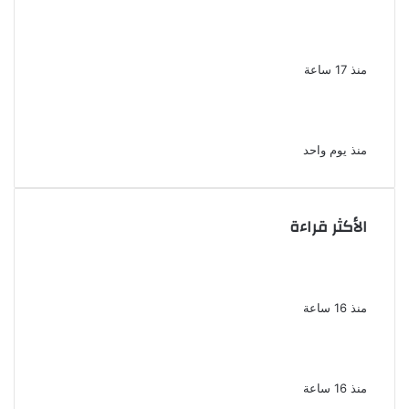
لزيادة المشاهدات وتحقيق أرباح القبض على
صانعة محتوى فى بتهمة نشر مقاطع خادشة
للحياء فى الإسكندرية
منذ 17 ساعة
بعد موسم واحد.. الأهلي يعلن رحيل محمد علي بن
رمضان
منذ يوم واحد
الأكثر قراءة
الذكرى الخامسة لرحيل دلال عبد العزيز فنانة
جميلة دخلت القلوب بطيبتها وبساطتها
منذ 16 ساعة
سقوط 6 عناصر جنائية لقيامهم بغسل 250
مليون جنيه من حصيلة الإتجار بالمخدرات
منذ 16 ساعة