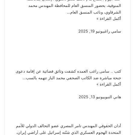
المنوفية، بحضور المنسق العام للمحافظة المهندس محمد
الشرقاوي، ونائب المنسق العام…
أكمل القراءة »
سامي راغب
يونيو 19, 2025
المهندس نجيب ساويرس
يقاضى الإعلامى محمد الباز
بتهمة السب والتشهير
كتب .. سامى راغب العمده كشفت وثائق قضائية عن إقامة دعوى
جنحة مباشرة ضد الكاتب الصحفي محمد الباز تتهمه بالسب…
أكمل القراءة »
هاني النبوي
يونيو 13, 2025
المهندس تامر المصري يدين
الهجوم إلاسرائيل على إيران
أدان الحقوقي المهندس تامر المصري عضو التحالف الدولي للأمم
المتحدة الهجوم العسكري الذي شنّته إسرائيل على أراضي إيران،