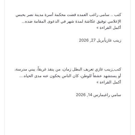
متجمد نفقة
كتب .. سامى راغب العمده قضت محكمة أسرة مدينة نصر بحبس
الإعلامي توفيق عكاشة لمدة شهر في الدعوى المقامة ضده…
أكمل القراءة »
زينب غازي
أبريل 27, 2026
بطل من ورق.. معايير الشهرة
في زمن المشاهدات
كتب_زينب غازي تعريف البطل زمان، من ينقذ غريقاً، يبني مدرسة،
أو يستشهد عشقاً للوطن، كان الناس يحكون عنه مدى الحياه.…
أكمل القراءة »
سامي راغب
مارس 14, 2026
أعلنت وزارة الداخلية منح زيارة
استثنائية لنزلاء مراكز الإصلاح
والتأهيل بمناسبة الاحتفال