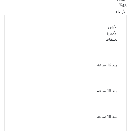
℃
43
الأربعاء
الأشهر
الأخيرة
تعليقات
الذكرى الـ 15 لرحيل المطرب حسن الأسمر أحد أبرز
نجوم الأغنية الشعبية فى مصر والوطن العربى
منذ 16 ساعة
الذكرى الخامسة لرحيل دلال عبد العزيز فنانة
جميلة دخلت القلوب بطيبتها وبساطتها
منذ 16 ساعة
سقوط 6 عناصر جنائية لقيامهم بغسل 250
مليون جنيه من حصيلة الإتجار بالمخدرات
منذ 16 ساعة
لزيادة المشاهدات وتحقيق أرباح القبض على