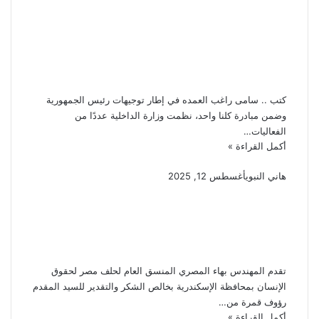
احتفالية بمناسبة اليوم
العالمى لكبار السن فى إطار
مبادرة كلنا واحد
كتب .. سامى راغب العمده في إطار توجيهات رئيس الجمهورية
وضمن مبادرة كلنا واحد، نظمت وزارة الداخلية عددًا من
الفعاليات…
أكمل القراءة »
هاني النبوي
أغسطس 12, 2025
حلف مصر يتقدم بخالص
التهاني للمقدم رؤوف قمرة
لتطبيقه منظومة السلامة
تقدم المهندس بهاء المصري المنسق العام لحلف مصر لحقوق
الإنسان بمحافظة الإسكندرية بخالص الشكر والتقدير للسيد المقدم
رؤوف قمرة من…
أكمل القراءة »