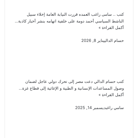
أخبار كاذبة
كتب .. سامى راغب العمده قررت النيابة العامة إخلاء سبيل
الناشط السياسي أحمد دومة على خلفية اتهامه بنشر أخبار كاذبة…
أكمل القراءة »
حسام الدالي
يناير 8, 2026
القيود الإسرائيلية تعمق و
تمنع دخول المساعدات
الإنسانية بغزة
كتب حسام الدالي دعت مصر إلى تحرك دولي عاجل لضمان
وصول المساعدات الإنسانية و الطبية و الإغاثية إلى قطاع غزة…
أكمل القراءة »
سامي راغب
ديسمبر 14, 2025
صون الحقوق والحريات مجلس
الدولة يحتفل باليوم العالمى