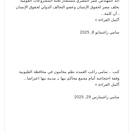
اكد المهندس تلمر المصري مستشار لجنة المشروعات القومية
بحلف مصر لحقوق الإنسان وعضو التحالف الدولي لحقوق الإنسان
، أن كلمة…
أكمل القراءة »
سامي راغب
مايو 8, 2025
محامو شمال القليوبية
ينظمون إضرابا بسبب ارتفاع
الرسوم القضائية
كتب .. سامى راغب العمده نظم محامون في محافظة القليوبية
وقفة احتجاجية أمام مجمع محاكم بنها بـ مدينة بنها اعتراضا…
أكمل القراءة »
سامي راغب
مارس 29, 2025
شابة 22 سنة تطلب الخلع بعد
4 أشهر من الزواج زوجى يتهرب
من حقوقى الشرعية