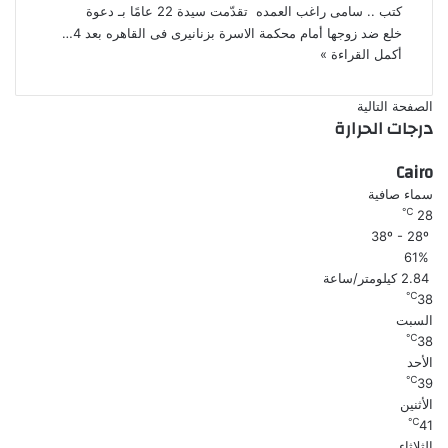
كتب .. سامى راغب العمده تقدّمت سيدة 22 عامًا بـ دعوة
خلع ضد زوجها أمام محكمة الاسرة بزنانيرى فى القاهره بعد 4…
أكمل القراءة »
الصفحة التالية
درجات الحرارة
Cairo
سماء صافية
℃
28
38º - 28º
61%
2.84 كيلومتر/ساعة
℃
38
السبت
℃
38
الأحد
℃
39
الأثنين
℃
41
الثلاثاء