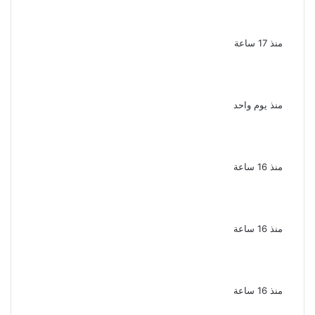
صانعة محتوى فى بتهمة نشر مقاطع خادشة
للحياء فى الإسكندرية
منذ 17 ساعة
بعد موسم واحد.. الأهلي يعلن رحيل محمد علي بن
رمضان
منذ يوم واحد
الذكرى الـ 15 لرحيل المطرب حسن الأسمر أحد أبرز
نجوم الأغنية الشعبية فى مصر والوطن العربى
منذ 16 ساعة
الذكرى الخامسة لرحيل دلال عبد العزيز فنانة
جميلة دخلت القلوب بطيبتها وبساطتها
منذ 16 ساعة
سقوط 6 عناصر جنائية لقيامهم بغسل 250
مليون جنيه من حصيلة الإتجار بالمخدرات
منذ 16 ساعة