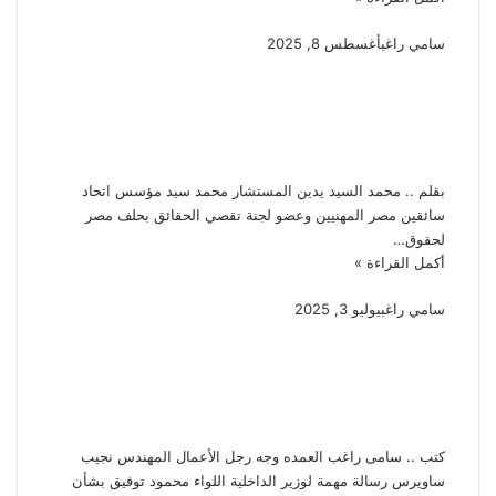
سامي راغب
أغسطس 8, 2025
اتحاد سائقين مصر المهنيين
يرفض تعدى صاحب تريلا على
سائق
بقلم .. محمد السيد يدين المستشار محمد سيد مؤسس اتحاد
سائقين مصر المهنيين وعضو لجنة تقصي الحقائق بحلف مصر
لحقوق…
أكمل القراءة »
سامي راغب
يوليو 3, 2025
نجيب ساويرس يوجه رسالة
مهمة لوزير الداخلية بعد زيادة
حوادث الطرق
كتب .. سامى راغب العمده وجه رجل الأعمال المهندس نجيب
ساويرس رسالة مهمة لوزير الداخلية اللواء محمود توفيق بشأن