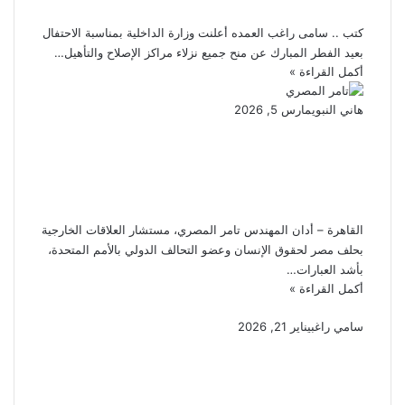
بعيد الفطر المبارك
كتب .. سامى راغب العمده أعلنت وزارة الداخلية بمناسبة الاحتفال
بعيد الفطر المبارك عن منح جميع نزلاء مراكز الإصلاح والتأهيل…
أكمل القراءة »
هاني النبوي
مارس 5, 2026
المهندس تامر المصري يدين
الهجمات الايرانية علي
السعوديه
القاهرة – أدان المهندس تامر المصري، مستشار العلاقات الخارجية
بحلف مصر لحقوق الإنسان وعضو التحالف الدولي بالأمم المتحدة،
بأشد العبارات…
أكمل القراءة »
سامي راغب
يناير 21, 2026
إخلاء سبيل أحمد دومة بكفالة
100 ألف جنيه لاتهامه بنشر