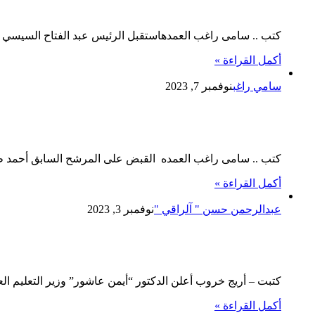
كتب .. سامى راغب العمدهاستقبل الرئيس عبد الفتاح السيسي الثل
أكمل القراءة »
سامي راغب
نوفمبر 7, 2023
القبض على المرشح السابق أحمد طنطاوى وإحالته للمحاكمة 
كتب .. سامى راغب العمده القبض على المرشح السابق أحمد طنطا
أكمل القراءة »
عبدالرحمن حسن " آلراقي "
نوفمبر 3, 2023
“التعليم العالي” إدراج 4 جامعات مصرية ضمن قائمة أفضل 50 جامعة عالمية للتخصصات العلمية.
كتبت – أريج خروب أعلن الدكتور “أيمن عاشور” وزير التعليم ا
أكمل القراءة »