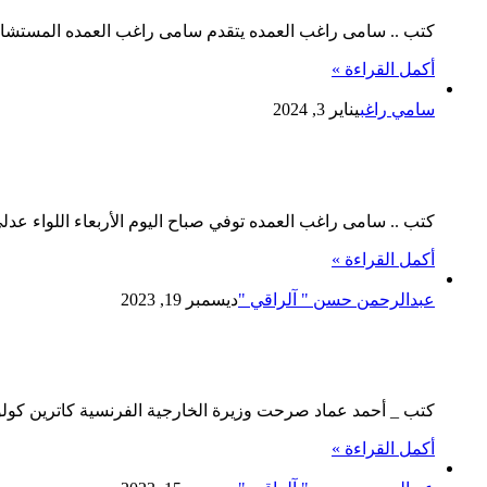
كتب .. سامى راغب العمده ‏يتقدم سامى راغب العمده المستشار 
أكمل القراءة »
سامي راغب
يناير 3, 2024
وفاة اللواء عدلى فايد مدير الأمن العا
كتب .. سامى راغب العمده توفي صباح اليوم الأربعاء اللواء عدل
أكمل القراءة »
عبدالرحمن حسن " آلراقي "
ديسمبر 19, 2023
الخارجية الفرنسية تقدم حل الأزمة في 
كتب _ أحمد عماد صرحت وزيرة الخارجية الفرنسية كاترين كولون
أكمل القراءة »