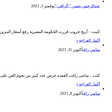
عبدالرحمن حسن " آلراقي "
نوفمبر 3, 2023
أبرز قرارات الحكومة بخصوص أسعار البنزين 
كتبت – أريج خروب قررت الحكومة المصرية رفع أسعار البنزين بأنوا
أكمل القراءة »
سامي راغب
أكتوبر 31, 2023
كريم عبد العزيز وأمير كرارة وأحمد الع
كتب .. سامى راغب العمده حرص عدد كبير من نجوم الفن عل
أكمل القراءة »
سامي راغب
أكتوبر 8, 2023
شرطى مصرى يطلق النار على فوج سياحى 