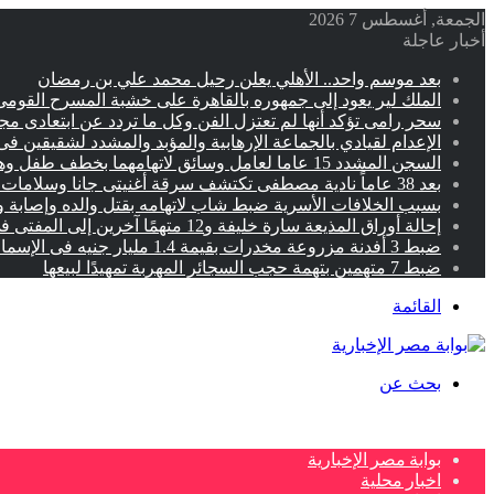
الجمعة, أغسطس 7 2026
أخبار عاجلة
بعد موسم واحد.. الأهلي يعلن رحيل محمد علي بن رمضان
الملك لير يعود إلى جمهوره بالقاهرة على خشبة المسرح القومى 
سحر رامى تؤكد أنها لم تعتزل الفن وكل ما تردد عن ابتعادى م
الإعدام لقيادي بالجماعة الإرهابية والمؤبد والمشدد لشقيقين فى
السجن المشدد 15 عاما لعامل وسائق لاتهامهما بخطف طفل وهتك عرضه بشبرا الخيمة
بعد 38 عاماً نادية مصطفى تكتشف سرقة أغنيتى جانا وسلامات مكنتش أعرف
بسبب الخلافات الأسرية ضبط شاب لاتهامه بقتل والده وإصابة و
إحالة أوراق المذيعة سارة خليفة و12 متهمًا آخرين إلى المفتى فى قضية المخدرات الكبرى
ضبط 3 أفدنة مزروعة مخدرات بقيمة 1.4 مليار جنيه فى الإسماعيلية
ضبط 7 متهمين بتهمة حجب السجائر المهربة تمهيدًا لبيعها
القائمة
بحث عن
بوابة مصر الإخبارية
اخبار محلية