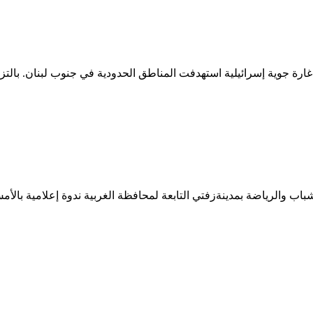
غارة جوية إسرائيلية استهدفت المناطق الحدودية في جنوب لبنان. بالت
نتخابات الرئاسية ودعم المشاركة السياسية 
باب والرياضة بمدينةزفتي التابعة لمحافظة الغربية ندوة إعلامية بال
برات المركزية الأميركية يؤكدان قوة الشراك