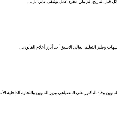
ئل قبل التاريخ، لم يكن مجرد عمل توثيقي عابر، بل…
لعالى الأسبق أبو القانون الدولى ومهندس ا
هاب وظير التعليم العالى الاسبق أحد أبرز أعلام القانون…
عاما بعد صراع مع مرض السرطان
وين وفاة الدكتور علي المصيلحي وزير التموين والتجارة الداخلية ال