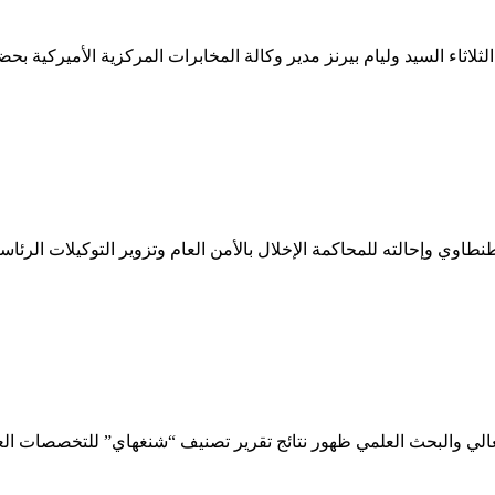
اثاء السيد وليام بيرنز مدير وكالة المخابرات المركزية الأميركية بحض
عقوبة متوقعة من 3 إلى 15 عاما فى تزوير التوكيلات الرئاسية
وي وإحالته للمحاكمة الإخلال بالأمن العام وتزوير التوكيلات الرئاس
لعالي والبحث العلمي ظهور نتائج تقرير تصنيف “شنغهاي” للتخصصات ال