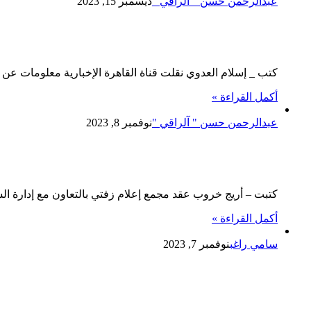
عبدالرحمن حسن " آلراقي "
ديسمبر 15, 2023
غارات جوية إسرائيلية.. تضرب جنوب لبنان
كتب _ إسلام العدوي نقلت قناة القاهرة الإخبارية معلومات عن 
أكمل القراءة »
عبدالرحمن حسن " آلراقي "
نوفمبر 8, 2023
مجمع إعلام زفتي يعقد ندوة بعنوان “الا
كتبت – أريج خروب عقد مجمع إعلام زفتي بالتعاون مع إدارة الش
أكمل القراءة »
سامي راغب
نوفمبر 7, 2023
الرئيس السيسى يستقبل مدير وكالة المخا
المتحدة