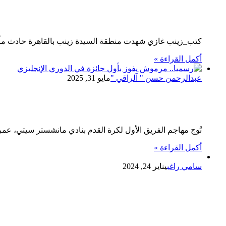
انهيار عقار نور الشريف بالسيدة زينب
كتب_زينب غازي شهدت منطقة السيدة زينب بالقاهرة حادث مأساوي عقب انهيار عقار مك
أكمل القراءة »
عبدالرحمن حسن " آلراقي "
مايو 31, 2025
عمر مرموش يفوز بأول جائزة في الدوري 
تُوج مهاجم الفريق الأول لكرة القدم بنادي مانشستر سيتي، عم
أكمل القراءة »
سامي راغب
يناير 24, 2024
يتقدم سامى راغب العمده المستشار الا
بعيدها 72