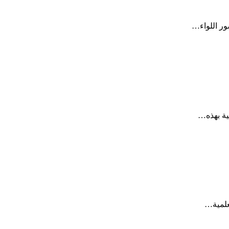
ور اللواء…
ية بهذه…
علمية…