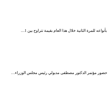
والسولار في 2023
عه للمرة الثانية خلال هذا العام بقيمة تتراوح بين 1…
وضى وآسر ياسين يشاركون رئيس الوزراء جولت
ى حضور مؤتمر الدكتور مصطفى مدبولي رئيس مجلس الوزراء…
إسرائيلى بالإسكندرية ويقتل 3