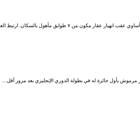
ون من ٧ طوابق مأهول بالسكان. ارتبط العقار…
الإنجليزي
ر مرموش بأول جائزة له في بطولة الدوري الإنجليزي بعد مرور أقل…
علامى حلف مصر لحقوق الانسان باجمل التهان