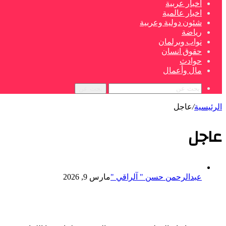
اخبار عربية
اخبار عالمية
شئون دولية وعربية
رياضة
نواب وبرلمان
حقوق انسان
حوادث
مال وأعمال
بحث عن
الرئيسية
/
عاجل
عاجل
عبدالرحمن حسن " آلراقي "
مارس 9, 2026
كتاب جديد يوثق حائل قبل التاريخ وال