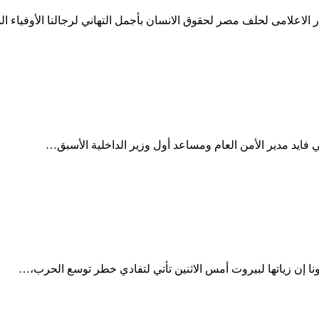
الاعلامى لحلف مصر لحقوق الانسان بأجمل التهاني لرجالنا الأوفياء ا
م الأسبق فى عهد الرئيس الراحل حسنى مبارك
ي فايد مدير الأمن العام ومساعد أول وزير الداخلية الأسبق…
فلسطين وتحذر لبنان من الغرق
ا إن زياتها لبيروت أمس الاثنين تأتي لتفادي خطر توسع الحرب،…