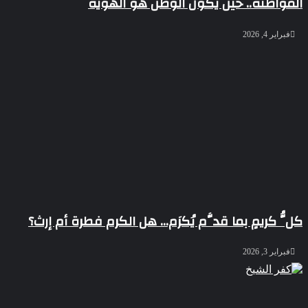
المواطنة.. حين يكون الوطن هو الهوية
فبراير 4, 2026
كلُّ كريمٍ بما قدَّم يُكرَم… هل الكرم فطرة أم إرث؟
فبراير 3, 2026