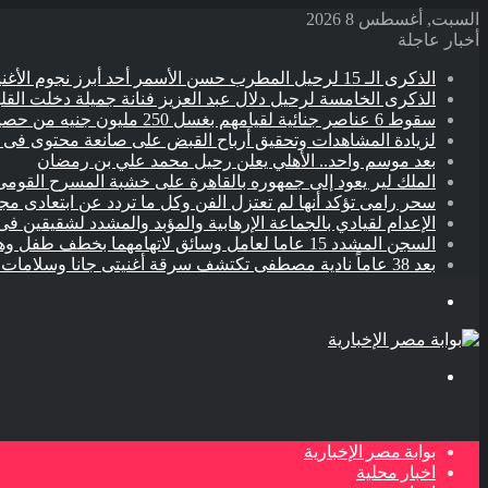
السبت, أغسطس 8 2026
أخبار عاجلة
الذكرى الـ 15 لرحيل المطرب حسن الأسمر أحد أبرز نجوم الأغنية الشعبية فى مصر والوطن العربى
الذكرى الخامسة لرحيل دلال عبد العزيز فنانة جميلة دخلت القل
سقوط 6 عناصر جنائية لقيامهم بغسل 250 مليون جنيه من حصيلة الإتجار بالمخدرات
لزيادة المشاهدات وتحقيق أرباح القبض على صانعة محتوى فى ب
بعد موسم واحد.. الأهلي يعلن رحيل محمد علي بن رمضان
الملك لير يعود إلى جمهوره بالقاهرة على خشبة المسرح القومى 
سحر رامى تؤكد أنها لم تعتزل الفن وكل ما تردد عن ابتعادى م
الإعدام لقيادي بالجماعة الإرهابية والمؤبد والمشدد لشقيقين فى
السجن المشدد 15 عاما لعامل وسائق لاتهامهما بخطف طفل وهتك عرضه بشبرا الخيمة
بعد 38 عاماً نادية مصطفى تكتشف سرقة أغنيتى جانا وسلامات مكنتش أعرف
القائمة
بحث
عن
بوابة مصر الإخبارية
اخبار محلية