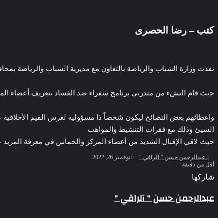
‫Pocket
‫X
لاين
ڤايبر
تيلقرام
لينكدإن
واتساب
فيسبوك
بينتيريست
كتب – رضا الحصرى
نفذت وزارة الشباب والرياضة بالتعاون مع مديرية الشباب والرياضة بم
حيث قام النشء من متدربي برنامج سفراء ضد الفساد بتعريف أعضاء المر
واعطائهم بعض النصائح ليكون شخصاً ذا مسؤولية لغرس القيم الأخلاقي
السيئ وذلك مع فقرات التنشيط والمواهب
حيث لاقي الإقبال الشديد من أعضاء المركز والحماس في معرفة المزيد 
تابع
أرسل
رئيس اتحاد “بشبابها” يناقش آليات العمل الاعلامي خلال اجتماع مع هيئة
عبدالرحمن حسن " آلراقي "
نوفمبر 26, 2022
على
بريدا
أقل من دقيقة
الإعلامي
X
إلكترونيا
‫Pocket
‫X
لاين
ڤايبر
تيلقرام
لينكدإن
واتساب
فيسبوك
بينتيريست
شاركها
Odnoklassniki
‫Pocket
‫X
طباعة
لينكدإن
فيسبوك
مشاركة
بينتيريست
عبدالرحمن حسن " آلراقي "
عبر
البريد
متلازمة البيت الزجاجي