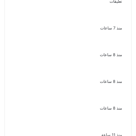
تعليقات
بعد 38 عاماً نادية مصطفى تكتشف سرقة
أغنيتى جانا وسلامات مكنتش أعرف
منذ 7 ساعات
بسبب الخلافات الأسرية ضبط شاب لاتهامه بقتل
والده وإصابة والدته وشقيقه في الإسكندرية
منذ 8 ساعات
إحالة أوراق المذيعة سارة خليفة و12 متهمًا
آخرين إلى المفتى فى قضية المخدرات الكبرى
منذ 8 ساعات
ضبط 3 أفدنة مزروعة مخدرات بقيمة 1.4 مليار
جنيه فى الإسماعيلية
منذ 8 ساعات
ضبط 7 متهمين بتهمة حجب السجائر المهربة
تمهيدًا لبيعها
منذ 11 ساعة