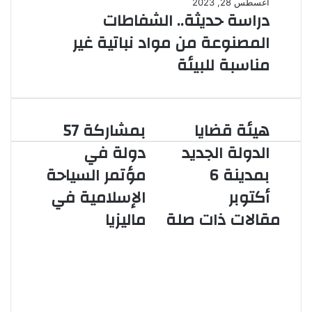
أغسطس 28, 2023
دراسة حديثة.. الشفاطات
المصنوعة من مواد نباتية غير
مناسبة للبيئة
هيئة قضايا
بمشاركة 57
هيئة
بمشاركة
قضايا
57
الدولة الجديد
دولة في
الدولة
دولة
بمدينة 6
مؤتمر السياحة
الجديد
في
بمدينة
مؤتمر
أكتوبر
الإسلامية في
6
السياحة
مقالات ذات صلة
ماليزيا
أكتوبر
الإسلامية
في
ماليزيا
«سيترونوميت» قرص الترجيع.. منتج
جديد لـ«أفيروس» يقضي على ترجيع
الأطفال