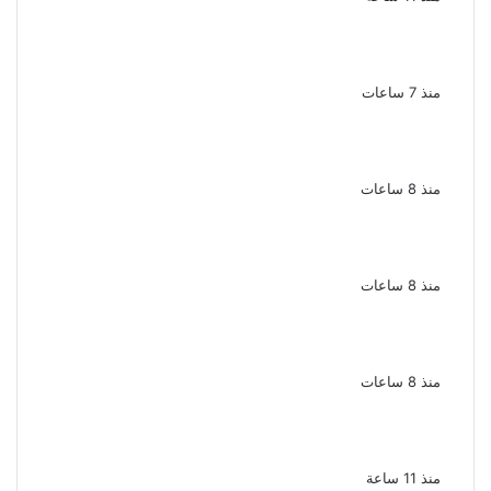
بعد 38 عاماً نادية مصطفى تكتشف سرقة
أغنيتى جانا وسلامات مكنتش أعرف
منذ 7 ساعات
بسبب الخلافات الأسرية ضبط شاب لاتهامه بقتل
والده وإصابة والدته وشقيقه في الإسكندرية
منذ 8 ساعات
إحالة أوراق المذيعة سارة خليفة و12 متهمًا
آخرين إلى المفتى فى قضية المخدرات الكبرى
منذ 8 ساعات
ضبط 3 أفدنة مزروعة مخدرات بقيمة 1.4 مليار
جنيه فى الإسماعيلية
منذ 8 ساعات
ضبط 7 متهمين بتهمة حجب السجائر المهربة
تمهيدًا لبيعها
منذ 11 ساعة