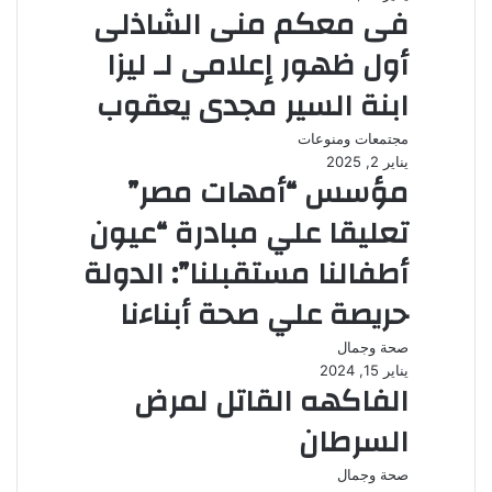
فى معكم منى الشاذلى
أول ظهور إعلامى لـ ليزا
ابنة السير مجدى يعقوب
مجتمعات ومنوعات
يناير 2, 2025
مؤسس “أمهات مصر”
تعليقا علي مبادرة “عيون
أطفالنا مستقبلنا”: الدولة
حريصة علي صحة أبناءنا
صحة وجمال
يناير 15, 2024
الفاكهه القاتل لمرض
السرطان
صحة وجمال