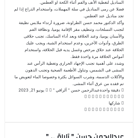
المناديل لتغطية الأنف والفم أثناء الكحة او العطس.
فضلا عن رمى المناديل في سلة المهملات، واستخدام الذراع إذا لم
تجد مناديل عند العطس.
وأكد الدكتور محمد حسن الطراونة، ضرورة أرتداء ملابس نظيفة
لتجنب التسلخات، وتنظيف مقر الإقامة يوميا، ونظافة الفم
والأسنان يوميا، وعند الحلاقة وبعد أداء المناسك، تجنب حلاقى
الطرق، وأدوات الآخرين، وعدم استخدام الشبة، ويجب عليك
الحلاقة عند حلاق مرخص وغسل يديه قبل الحلاقة، واستخدام
أمواس الحلاقة مرة واحدة فقط.
وشدد على أهمية تجنب الإجهاد الحرارى وتغطية الرأس عند
المشى فى الشمس، وتناول الأطعمة الصحية وتجنب الدهون
والأكلات الدسمة
، وشرب السوائل بكثرة وخصوصا الماء لتعويض ما
تم فقده من عرق أثناء المشى.
تابع
أرسل
دقيقة واحدة
عبدالرحمن حسن " آلراقي "
يونيو 21, 2023
‫X
فيسبوك
لينكدإن
بينتيريست
‫Pocket
واتساب
ڤايبر
تيلقرام
لاين
على
بريدا
X
إلكترونيا
شاركها
‫X
فيسبوك
لينكدإن
بينتيريست
‫Pocket
طباعة
مشاركة
Odnoklassniki
عبر
البريد
عبدالرحمن حسن " آلراقي "