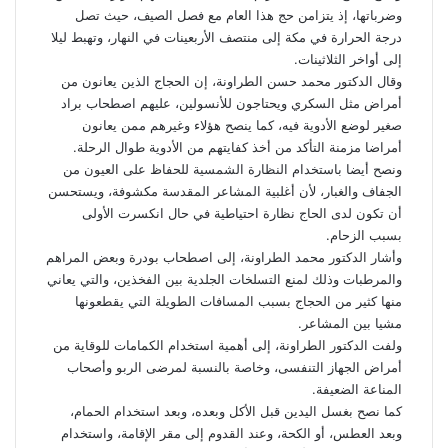
وضرباتها، إذ يتزامن حج هذا العام مع فصل الصيف، حيث تصل
درجة الحرارة في مكة إلى منتصف الأربعينات في النهار، وتهبط ليلا
إلى أواخر الثلاثينات.
وقال الدكتور محمد حسن الطراونة، إن الحجاج الذين يعانون من
أمراض مثل السكري ويحتاجون للأنسولين، عليهم اصطحاب براد
صغير لوضع الأدوية فيه، كما ينصح هؤلاء وغيرهم ممن يعانون
أمراضا مزمنة
التأكد من أخذ كفايتهم من الأدوية طوال الرحلة.
ونصح أيضا باستخدام النظارة الشمسية للحفاظ على العيون من
الجفاف والغبار، لأن أغلبية المشاعر المقدسة مكشوفة، ويستحسن
أن تكون لدى الحاج نظارة احتياطية في حال انكسرت الأولى
بسبب الزحام.
وأشار الدكتور محمد الطراونة، إلى اصطحاب بودرة وبعض المراهم
والمرطبات وذلك لمنع التسلخات الجلدية بين الفخذين، والتي يعاني
منها كثير من الحجاج بسبب المسافات الطويلة التي يقطعونها
مشيا بين المشاعر.
ولفت الدكتور الطراونة، إلى أهمية استخدام الكمامات للوقاية من
أمراض الجهاز التنفسى، وخاصة بالنسبة لمرضى الربو وأصحاب
المناعة الضعيفة.
كما نصح بغسل اليدين قبل الأكل وبعده، وبعد استخدام الحمام،
وبعد العطس، أو الكحة، وعند القدوم إلى مقر الإقامة، واستخدام