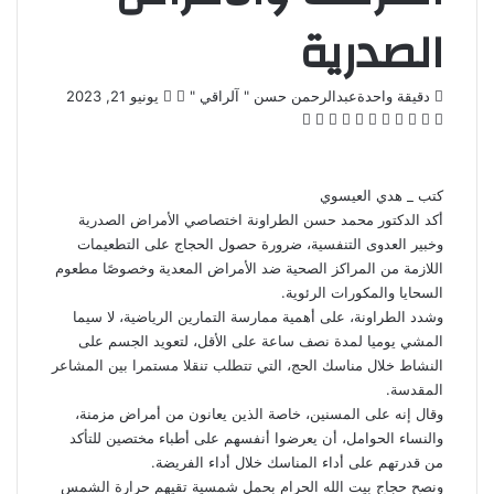
الصدرية
تابع
أرسل
دقيقة واحدة
عبدالرحمن حسن " آلراقي "
يونيو 21, 2023
‫X
فيسبوك
لينكدإن
بينتيريست
‫Pocket
واتساب
ڤايبر
تيلقرام
لاين
على
بريدا
X
إلكترونيا
كتب _ هدي العيسوي
أكد الدكتور محمد حسن الطراونة اختصاصي الأمراض الصدرية
وخبير العدوى التنفسية، ضرورة حصول الحجاج على التطعيمات
اللازمة من المراكز الصحية ضد الأمراض المعدية وخصوصًا مطعوم
السحايا والمكورات الرئوية.
وشدد الطراونة، على أهمية ممارسة التمارين الرياضية، لا سيما
المشي يوميا لمدة نصف ساعة على الأقل، لتعويد الجسم على
النشاط خلال مناسك الحج، التي تتطلب تنقلا مستمرا بين
المشاعر
المقدسة
.
وقال إنه على المسنين، خاصة الذين يعانون من أمراض مزمنة،
والنساء الحوامل، أن يعرضوا أنفسهم على أطباء مختصين للتأكد
من قدرتهم على أداء المناسك خلال أداء الفريضة.
ونصح حجاج بيت الله الحرام بحمل شمسية تقيهم حرارة الشمس