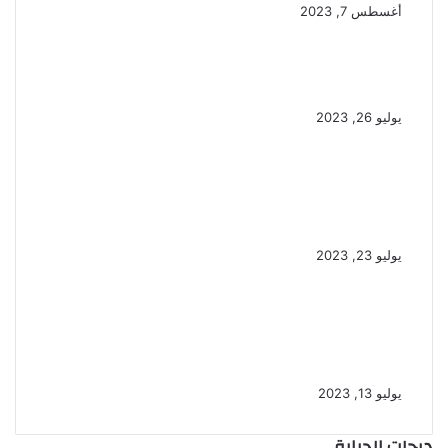
أغسطس 7, 2023
أمانة اتحاد الأطباء العرب تعقد
اجتماعها الدورى عبر تطبيق زووم
يوليو 26, 2023
السيد ابراهيم محمود اخصائي الطب
التكميلى فوائد الحجامة للجسم
وأفضل أوقاتها
يوليو 23, 2023
أمين عام اتحاد الأطباء العرب.. يشارك
في فعاليات “التجمع الصحي
العالمي” بجنيف
يوليو 13, 2023
درجات الحرارة